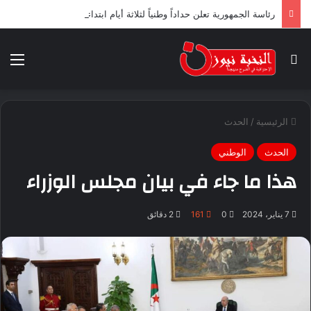
رئاسة الجمهورية تعلن حداداً وطنياً لثلاثة أيام ابتداء من اليوم
بحث عن
الق
الرئيسية
/
الحدث
الحدث
الوطني
هذا ما جاء في بيان مجلس الوزراء
7 يناير، 2024
0
161
2 دقائق