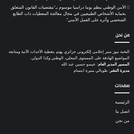
الأمن الوطني ينظم يوما دراسيا موسوم بـ”مقتضيات القانون المتعلق
بحماية الأشخاص الطبيعيين في مجال معالجة المعطيات ذات الطابع
الشخصي وأثره على العمل الأمني”
من نحن
النخبة نيوز منبر إعلامي إلكتروني جزائري يهتم بتغطية الأحداث الآنية ومتابعة
المواضيع الهادفة على المستوى المحلي، الوطني وكذا الدولي.
المسير المدير العام
: عيسو حسين عبد الله
مديرة النشر
: طوبالي منيرة ابتسام
صفحات
الرئيسية
اتصل بنا
من نحن