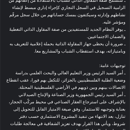
ـ ستسمح صفة المقاول الذاتي للشباب بالاستفادة من إعفائهم من
الزامية التسجيل في السجل التجاري كإجراء إداري مبسط لإنشاء
نشاطهم وإدارته وسيكتفون بمسك حساباتهم من خلال سجل مرقّم
ومؤشر عليه.
ـ يوفر النظام الجديد للمستفيدين من صفة المقاول الذاتي التغطيةَ
والضمان الاجتماعيين.
ـ ضرورة أن يحظى جهاز المقاولة الذاتية بحملة إعلامية للتعريف به
وبامتيازاته، بهدف استقطاب الشباب والمشاريع معا.
توجيهات عامة:
ـ أمر السيد الرئيس وزير التعليم العالي والبحث العلمي بدراسة
وضعية الطلبة الفلسطينيين بالجزائر، للتكفل بهم فورا، عقب انقطاع
الاتصالات بينهم وبين ذويهم في الأراضي الفلسطينية المحتلة.
ـ أمر السيد رئيس الجمهورية وزير الصناعة والإنتاج الصيدلاني
بالإشراف على استرجاع العقار الصناعي في محيط مركّب الحجار،
بعنابة وتوجيهه للاستثمار، وفق صيغة الامتياز القابل للتحويل إلى
تنازل، بعد الانتهاء من تنفيذ المشروع الاستثماري حسب دفتر
شروط، ويأتي هذا القرار بهدف تعزيز الشفافية في معالجة طلبات