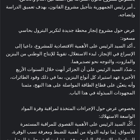
ـ أمر رئيس الجمهورية بتأجيل مشروع القانون، بهدف تعميق الدراسة
وإنضاجه.
عرض حول مشروع إنجاز محطة جديدة لتكرير البترول بحاسي
مسعود:
ـ أكد السيد الرئيس على الأهمية الاقتصادية للمشروع، داعيا إلى
الإسراع في الإنجاز، لبدء الاستغلال، تقويةً للإنتاج الوطني من البنزين
والمازوت، والتوجه نحو تصديرهما.
ـ شدّد السيد الرئيس على أن الجزائر أنهت خلال السنوات الأربع
الأخيرة عهد استيراد كل أنواع البنزين، بما في ذلك وقود الطائرات،
وأنه يتعيّن على قطاع الطاقة المواصلة على هذا النهج، مثمنا
المجهودات المبذولة في هذا الباب.
بخصوص عرض حول الإجراءات المتخذة لمراقبة وفرة المواد
الواسعة الاستهلاك:
ـ أكّد السيد الرئيس على الأهمية القصوى للمراقبة المستمرة
للأسواق، لِما توليه الدولة من أهمية للضبط ومعرفة نسب الوفرة،
للمواد ذات الاستهلاك الواسع، وفق رؤية استباقية محاربة للمضاربين