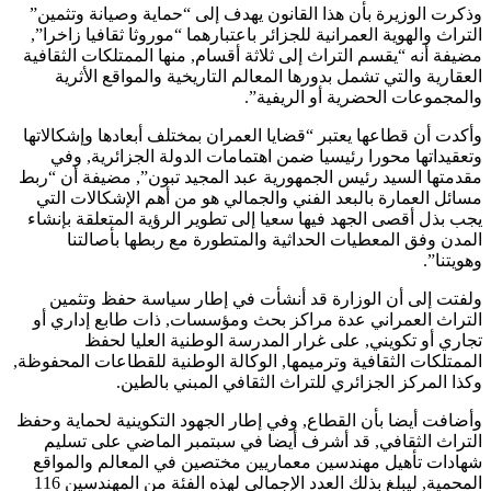
وذكرت الوزيرة بأن هذا القانون يهدف إلى “حماية وصيانة وتثمين”
التراث والهوية العمرانية للجزائر باعتبارهما “موروثا ثقافيا زاخرا”,
مضيفة أنه “يقسم التراث إلى ثلاثة أقسام, منها الممتلكات الثقافية
العقارية والتي تشمل بدورها المعالم التاريخية والمواقع الأثرية
والمجموعات الحضرية أو الريفية”.
وأكدت أن قطاعها يعتبر “قضايا العمران بمختلف أبعادها وإشكالاتها
وتعقيداتها محورا رئيسيا ضمن اهتمامات الدولة الجزائرية, وفي
مقدمتها السيد رئيس الجمهورية عبد المجيد تبون”, مضيفة أن “ربط
مسائل العمارة بالبعد الفني والجمالي هو من أهم الإشكالات التي
يجب بذل أقصى الجهد فيها سعيا إلى تطوير الرؤية المتعلقة بإنشاء
المدن وفق المعطيات الحداثية والمتطورة مع ربطها بأصالتنا
وهويتنا”.
ولفتت إلى أن الوزارة قد أنشأت في إطار سياسة حفظ وتثمين
التراث العمراني عدة مراكز بحث ومؤسسات, ذات طابع إداري أو
تجاري أو تكويني, على غرار المدرسة الوطنية العليا لحفظ
الممتلكات الثقافية وترميمها, الوكالة الوطنية للقطاعات المحفوظة,
وكذا المركز الجزائري للتراث الثقافي المبني بالطين.
وأضافت أيضا بأن القطاع, وفي إطار الجهود التكوينية لحماية وحفظ
التراث الثقافي, قد أشرف أيضا في سبتمبر الماضي على تسليم
شهادات تأهيل مهندسين معماريين مختصين في المعالم والمواقع
المحمية, ليبلغ بذلك العدد الإجمالي لهذه الفئة من المهندسين 116