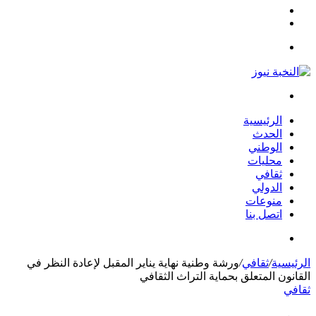
مقال
الوضع
عشوائي
المظلم
القائمة
بحث
عن
الرئيسية
الحدث
الوطني
محليات
ثقافي
الدولي
منوعات
اتصل بنا
بحث
عن
الرئيسية
/
ثقافي
/
ورشة وطنية نهاية يناير المقبل لإعادة النظر في
القانون المتعلق بحماية التراث الثقافي
ثقافي