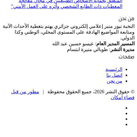
المتعلق بحماية الأشخاص الطبيعيين في مجال معالجة
المعطيات ذات الطابع الشخصي وأثره على العمل الأمني”
من نحن
النخبة نيوز منبر إعلامي إلكتروني جزائري يهتم بتغطية الأحداث الآنية
ومتابعة المواضيع الهادفة على المستوى المحلي، الوطني وكذا
الدولي.
المسير المدير العام
: عيسو حسين عبد الله
مديرة النشر
: طوبالي منيرة ابتسام
صفحات
الرئيسية
اتصل بنا
من نحن
© حقوق النشر 2026، جميع الحقوق محفوظة |
مطور من قبل
فضاء إمكان
فيسبوك
‫X
‫YouTube
انستقرام
‫X
زر
تيلقرام
واتساب
فيسبوك