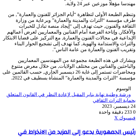
مهندسا مؤهلا موزعين عبر 24 ولاية.
وتنظم الطبعة الأولى لتظاهرة “أيام الجزائر للفنون والعمارة”, من
طرف مؤسسة “التراث والمدينة والعمارة” وبرعاية من وزارة
الثقافة والفنون, حيث تهدف إلى “إيجاد منصة تبادل للخبرات
والأفكار, وإتاحة الفرصة أمام الفنانين والمعماريين لعرض أعمالهم
الإبداعية في مجالات الفنون والعمارة, مع التركيز على قضايا الابتكار
والتراث والاستدامة والهوية, كما تهدف إلى تشجيع الحوار البناء
وتقريب الفنون والعمارة من عامة الناس”.
ويشارك في هذه الطبعة مجموعة من المهندسين المعماريين
والباحثين والفنانين من مختلف الولايات, من خلال معرض متنوع
ومحاضرات تستمر إلى غاية 26 ديسمبر الجاري, حسب القائمين على
مؤسسة “التراث والمدينة والعمارة” المنشأة بسطيف في 2022.
الوسوم
ورشة وطنية نهاية يناير المقبل لإعادة النظر في القانون المتعلق
بحماية التراث الثقافي
24 ديسمبر، 2023
0
233
دقيقة واحدة
ڤايبر
طباعة
واتساب
ماسنجر
ماسنجر
بينتيريست
فيسبوك
‫X
رئيس
رئيس الجمهورية يدعو إلى المزيد من الانخراط في
الجمهورية