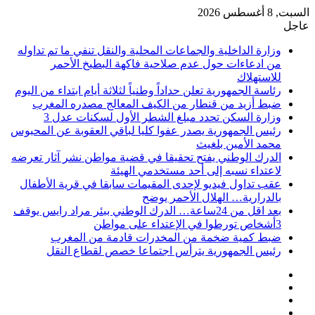
السبت, 8 أغسطس 2026
عاجل
وزارة الداخلية والجماعات المحلية والنقل تنفي ما تم تداوله
من ادعاءات حول عدم صلاحية فاكهة البطيخ الأحمر
للاستهلاك
رئاسة الجمهورية تعلن حداداً وطنياً لثلاثة أيام ابتداء من اليوم
ضبط أزيد من قنطار من الكيف المعالج مصدره المغرب
وزارة السكن تحدد مبلغ الشطر الأول لسكنات عدل 3
رئيس الجمهورية يصدر عفوا كليا لباقي العقوبة عن المحبوس
محمد الأمين بلغيث
الدرك الوطني يفتح تحقيقا في قضية مواطن نشر آثار تعرضه
لاعتداء نسبه إلى أحد مستخدمي الهيئة
عقب تداول فيديو لإحدى المقيمات سابقا في قرية الأطفال
بالدرارية… الهلال الأحمر يوضح
بعد اقل من 24ساعة… الدرك الوطني ببئر مراد رايس يوقف
3أشخاص تورطوا في الإعتداء على مواطن
ضبط كمية ضخمة من المخدرات قادمة من المغرب
رئيس الجمهورية يترأس اجتماعا خصص لقطاع النقل
فيسبوك
‫X
‫YouTube
انستقرام