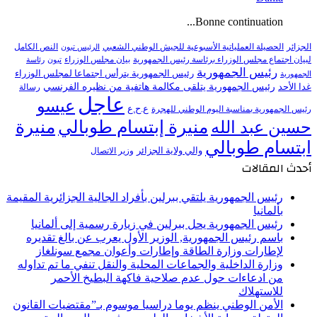
Bonne continuation...
النص الكامل
الجزائر
الحصيلة العملياتية الأسبوعية للجيش الوطني الشعبي
الرئيس تبون
لبيان اجتماع مجلس الوزراء برئاسة رئيس الجمهورية
بيان مجلس الوزراء
تبون
رئاسة
رئيس الجمهورية
رئيس الجمهورية يترأس اجتماعا لمجلس الوزراء
الجمهورية
رئيس الجمهورية يتلقى مكالمة هاتفية من نظيره الفرنسي
غدا الأحد
رسالة
عاجل
عيسو
ع.ح.ع
رئيس الجمهورية بمناسبة اليوم الوطني للهجرة
منيرة إبتسام طوبالي
منيرة
حسين عبد الله
ابتسام طوبالي
والي ولاية الجزائر
وزير الاتصال
أحدث المقالات
رئيس الجمهورية يلتقي ببرلين بأفراد الجالية الجزائرية المقيمة
بألمانيا
رئيس الجمهورية يحل ببرلين في زيارة رسمية إلى ألمانيا
باسم رئيس الجمهورية, الوزير الأول يعرب عن بالغ تقديره
لإطارات وزارة الطاقة وإطارات وأعوان مجمع سونلغاز
وزارة الداخلية والجماعات المحلية والنقل تنفي ما تم تداوله
من ادعاءات حول عدم صلاحية فاكهة البطيخ الأحمر
للاستهلاك
الأمن الوطني ينظم يوما دراسيا موسوم بـ”مقتضيات القانون