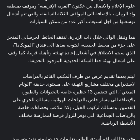
علوم الإعلام والاتصال ببن عكنون “القرية الإفريقية” وموقف بمنطقة
واد الرمان ، بالإضافة الى المواقف الثلاثة السابقة، والتي تتم أشغال
توسعتها من اجل استيعاب أكبر عدد من ممكن السيارات.
هذا وتنقل الوالي خلال ذات الزيارة، لتفقد الحائط الخرساني المنجز
على جزء من محيط الحديقة، ليتوجه بعدها الى فندق “المونكادا”،
الذي سيتم الانطلاق في أشغال إعادة تهيئته وتأهيله قريبا، كما وقف
على اشغال تهيئة خط السكة الحديدية الموجود بالحديقة.
ليتم بعدها تقديم عرض من طرف المكتب القائم بالدراسات
لاستعراض مختلف مشاريع التهيئة على مستوى حديقة “الوئام
المدني”، التي تتضمن 13 حظيرة خاصة بالحيوانات والطيور،
بالإضافة الى مسار خاص بالدراجات الهوائية، مسالك للجري على
القدمين، ومسالك لركوب الخيل، وكذا ملاعب وفضاءات خاصة
بالرياضات الجماعية التي توفر للزوار فرصة لممارسة مختلف
الأنشطة الرياضية.
وفي هذا السياق، أسدى الوالي تعليمات جد صارمة، تفيد بضرورة