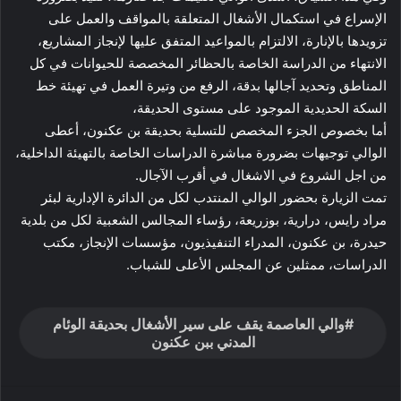
الإسراع في استكمال الأشغال المتعلقة بالمواقف والعمل على
تزويدها بالإنارة، الالتزام بالمواعيد المتفق عليها لإنجاز المشاريع،
الانتهاء من الدراسة الخاصة بالحظائر المخصصة للحيوانات في كل
المناطق وتحديد آجالها بدقة، الرفع من وتيرة العمل في تهيئة خط
السكة الحديدية الموجود على مستوى الحديقة،
أما بخصوص الجزء المخصص للتسلية بحديقة بن عكنون، أعطى
الوالي توجيهات بضرورة مباشرة الدراسات الخاصة بالتهيئة الداخلية،
من اجل الشروع في الاشغال في أقرب الآجال.
تمت الزيارة بحضور الوالي المنتدب لكل من الدائرة الإدارية لبئر
مراد رايس، درارية، بوزريعة، رؤساء المجالس الشعبية لكل من بلدية
حيدرة، بن عكنون، المدراء التنفيذيون، مؤسسات الإنجاز، مكتب
الدراسات، ممثلين عن المجلس الأعلى للشباب.
والي العاصمة يقف على سير الأشغال بحديقة الوئام
المدني ببن عكنون
بينتيريست
ماسنجر
واتساب
ڤايبر
طباعة