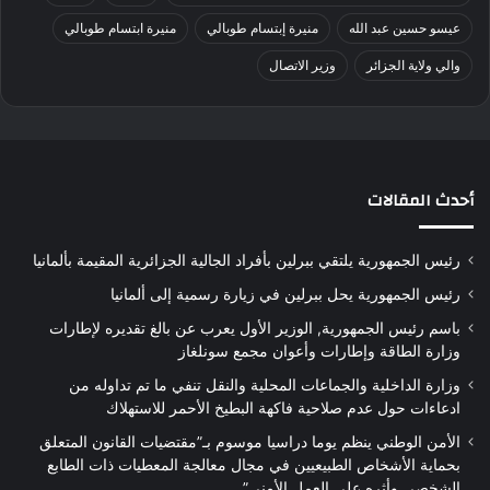
عيسو حسين عبد الله
منيرة إبتسام طوبالي
منيرة ابتسام طوبالي
والي ولاية الجزائر
وزير الاتصال
أحدث المقالات
رئيس الجمهورية يلتقي ببرلين بأفراد الجالية الجزائرية المقيمة بألمانيا
رئيس الجمهورية يحل ببرلين في زيارة رسمية إلى ألمانيا
باسم رئيس الجمهورية, الوزير الأول يعرب عن بالغ تقديره لإطارات
وزارة الطاقة وإطارات وأعوان مجمع سونلغاز
وزارة الداخلية والجماعات المحلية والنقل تنفي ما تم تداوله من
ادعاءات حول عدم صلاحية فاكهة البطيخ الأحمر للاستهلاك
الأمن الوطني ينظم يوما دراسيا موسوم بـ”مقتضيات القانون المتعلق
بحماية الأشخاص الطبيعيين في مجال معالجة المعطيات ذات الطابع
الشخصي وأثره على العمل الأمني”