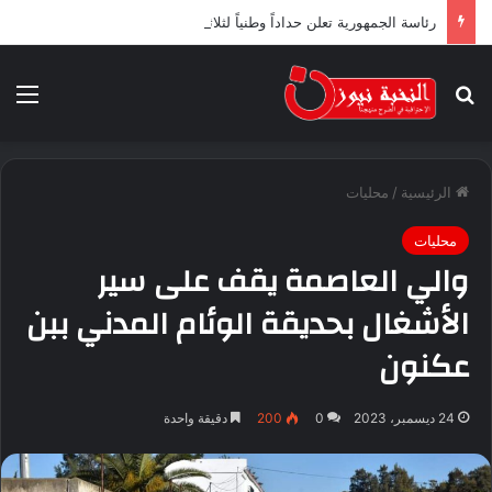
رئاسة الجمهورية تعلن حداداً وطنياً لثلاثة أيام ابتداء من اليوم
بحث عن
الق
الرئيسية
/
محليات
محليات
والي العاصمة يقف على سير
الأشغال بحديقة الوئام المدني ببن
عكنون
24 ديسمبر، 2023
0
200
دقيقة واحدة