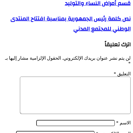
قسم أمراض النساء والتوليد
العمومية
علي
مغراوي
نص
نص كلمة رئيس الجمهورية بمناسبة افتتاح المنتدى
بعين
كلمة
طاية
الوطني للمجتمع المدني
رئيس
تكرم
الجمهورية
الأستاذ
بمناسبة
اترك تعليقاً
قرومي
افتتاح
رئيس
المنتدى
قسم
الوطني
لن يتم نشر عنوان بريدك الإلكتروني.
الحقول الإلزامية مشار إليها بـ
أمراض
للمجتمع
*
النساء
المدني
والتوليد
التعليق
*
الاسم
*