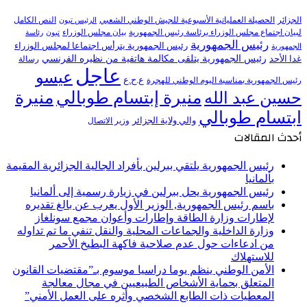
النص الكامل
الجزائر
الحصيلة العملياتية الأسبوعية للجيش الوطني الشعبي
الرئيس تبون
لبيان اجتماع مجلس الوزراء برئاسة رئيس الجمهورية
بيان مجلس الوزراء
تبون
رئاسة
رئيس الجمهورية
رئيس الجمهورية يترأس اجتماعا لمجلس الوزراء
الجمهورية
رئيس الجمهورية يتلقى مكالمة هاتفية من نظيره الفرنسي
غدا الأحد
رسالة
عاجل
عيسو
ع.ح.ع
رئيس الجمهورية بمناسبة اليوم الوطني للهجرة
منيرة إبتسام طوبالي
منيرة
حسين عبد الله
ابتسام طوبالي
والي ولاية الجزائر
وزير الاتصال
أحدث المقالات
رئيس الجمهورية يلتقي ببرلين بأفراد الجالية الجزائرية المقيمة
بألمانيا
رئيس الجمهورية يحل ببرلين في زيارة رسمية إلى ألمانيا
باسم رئيس الجمهورية, الوزير الأول يعرب عن بالغ تقديره
لإطارات وزارة الطاقة وإطارات وأعوان مجمع سونلغاز
وزارة الداخلية والجماعات المحلية والنقل تنفي ما تم تداوله
من ادعاءات حول عدم صلاحية فاكهة البطيخ الأحمر
للاستهلاك
الأمن الوطني ينظم يوما دراسيا موسوم بـ”مقتضيات القانون
المتعلق بحماية الأشخاص الطبيعيين في مجال معالجة
المعطيات ذات الطابع الشخصي وأثره على العمل الأمني”