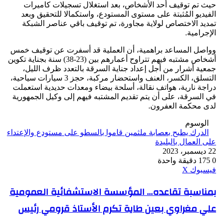
حيث تم توقيف أحد الأشخاص، بعد استغلال تسجيلات كاميرات
الفيديو المُثبتة على مستوى المستودع، واستكمالا للتحقيق وبعد
تمديد الاختصاص لولاية مجاورة، تم توقيف باقي عناصر الشبكة
الإجرامية.
وواصل المساعد براهمية، أن العملية قد أسفرت عن توقيف خمس
أشخاص مشتبه فيهم تتراوح أعمارهم بين (23-38) سنة بجناية تكوين
جمعية أشرار من أجل إعداد جناية السرقة بالتعدد ظرف الليل،
التسلق، الكسر، العنف واستحضار مركبة، حجز 3 سيارات سياحية،
دراجة نارية، هواتف نقالة، أسلحة بيضاء ومعدات حديدية استعملت
في السرقة، على أن يتم تقديم المشتبه فيهم إلى وكيل الجمهورية
لدى محكمة العفرون.
الوسوم
الدرك يطيح بعصابة ملثمين قاموا بالسطو على مستودع والإعتداء
على العمال بالبليدة
22 ديسمبر، 2023
0
175
دقيقة واحدة
ڤايبر
طباعة
واتساب
ماسنجر
ماسنجر
بينتيريست
فيسبوك
‫X
بمناسبة
بمناسبة تقاعده... المؤسسة الاستشفائية العمومية
تقاعده...
علي مغراوي بعين طاية تكرم الأستاذ قرومي رئيس
المؤسسة
الاستشفائية