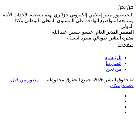
من نحن
النخبة نيوز منبر إعلامي إلكتروني جزائري يهتم بتغطية الأحداث الآنية
ومتابعة المواضيع الهادفة على المستوى المحلي، الوطني وكذا
الدولي.
المسير المدير العام
: عيسو حسين عبد الله
مديرة النشر
: طوبالي منيرة ابتسام
صفحات
الرئيسية
اتصل بنا
من نحن
© حقوق النشر 2026، جميع الحقوق محفوظة |
مطور من قبل
فضاء إمكان
فيسبوك
‫X
‫YouTube
انستقرام
‫X
زر
تيلقرام
واتساب
فيسبوك
الذهاب
إلى