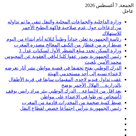
الجمعة, 7 أغسطس 2026
عاجل
وزارة الداخلية والجماعات المحلية والنقل تنفي ما تم تداوله
من ادعاءات حول عدم صلاحية فاكهة البطيخ الأحمر
للاستهلاك
رئاسة الجمهورية تعلن حداداً وطنياً لثلاثة أيام ابتداء من اليوم
ضبط أزيد من قنطار من الكيف المعالج مصدره المغرب
وزارة السكن تحدد مبلغ الشطر الأول لسكنات عدل 3
رئيس الجمهورية يصدر عفوا كليا لباقي العقوبة عن المحبوس
محمد الأمين بلغيث
الدرك الوطني يفتح تحقيقا في قضية مواطن نشر آثار تعرضه
لاعتداء نسبه إلى أحد مستخدمي الهيئة
عقب تداول فيديو لإحدى المقيمات سابقا في قرية الأطفال
بالدرارية… الهلال الأحمر يوضح
بعد اقل من 24ساعة… الدرك الوطني ببئر مراد رايس يوقف
3أشخاص تورطوا في الإعتداء على مواطن
ضبط كمية ضخمة من المخدرات قادمة من المغرب
رئيس الجمهورية يترأس اجتماعا خصص لقطاع النقل
فيسبوك
‫X
‫YouTube
انستقرام