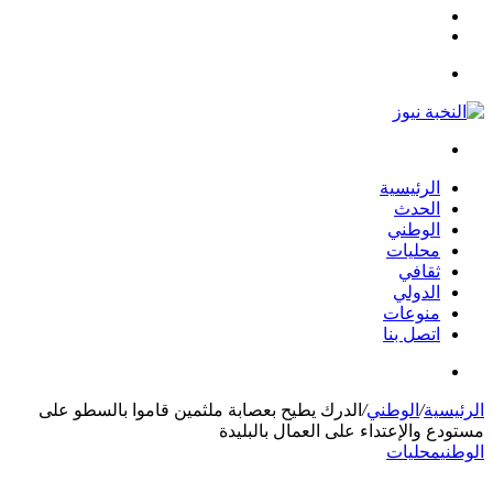
مقال
الوضع
عشوائي
المظلم
القائمة
بحث
عن
الرئيسية
الحدث
الوطني
محليات
ثقافي
الدولي
منوعات
اتصل بنا
بحث
عن
الرئيسية
/
الوطني
/
الدرك يطيح بعصابة ملثمين قاموا بالسطو على
مستودع والإعتداء على العمال بالبليدة
الوطني
محليات