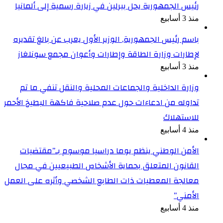
رئيس الجمهورية يحل ببرلين في زيارة رسمية إلى ألمانيا
منذ 3 أسابيع
باسم رئيس الجمهورية, الوزير الأول يعرب عن بالغ تقديره
لإطارات وزارة الطاقة وإطارات وأعوان مجمع سونلغاز
منذ 3 أسابيع
وزارة الداخلية والجماعات المحلية والنقل تنفي ما تم
تداوله من ادعاءات حول عدم صلاحية فاكهة البطيخ الأحمر
للاستهلاك
منذ 4 أسابيع
الأمن الوطني ينظم يوما دراسيا موسوم بـ”مقتضيات
القانون المتعلق بحماية الأشخاص الطبيعيين في مجال
معالجة المعطيات ذات الطابع الشخصي وأثره على العمل
الأمني”
منذ 4 أسابيع