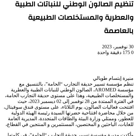
تنظيم الصالون الوطني للنباتات الطبية
والعطرية والمستخلصات الطبيعية
بالعاصمة
30 نوفمبر، 2023
0
175
دقيقة واحدة
منيرة إبتسام طوبالي
تنظم مؤسسة تسيير حديقة التجارب “الحامة”، بالتنسيق مع
مؤسسة AROMED، الصالون الوطني للنباتات الطبية والعطرية
والمستخلصات الطبيعية، وهذا على مستوى حديقة التجارب الحامة،
في الفترة الممتدة من 28 نوفمبر إلى 02 ديسمبر 2023، حيث
افتتحت فعاليات الصالون، يوم الثلاثاء، على مستوى فندق سوفيتال،
من خلال محاضرة افتتاحية حضرتها السيدة رئيسة الهيئة الدولية
للعطور، وممثلي وزارة البيئة والطاقات المتجددة، المديرية العامة
للغابات، الباحثين و المختصين، المستثمرين و المنتجين في القطاع،
وأكدت مديرة مؤسسة تسيير حديقة التجارب “الحامة”، في كلمتها