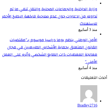
وزارة الداخلية والجماعات المحلية والنقل تنفي ما تم
تداوله من ادعاءات حول عدم صلاحية فاكهة البطيخ الأحمر
للاستهلاك
منذ 3 أسابيع
الأمن الوطني ينظم يوما دراسيا موسوم بـ”مقتضيات
القانون المتعلق بحماية الأشخاص الطبيعيين في مجال
معالجة المعطيات ذات الطابع الشخصي وأثره على العمل
الأمني”
منذ 4 أسابيع
أحدث التعليقات
Bradley2716