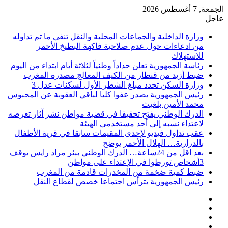
الجمعة, 7 أغسطس 2026
عاجل
وزارة الداخلية والجماعات المحلية والنقل تنفي ما تم تداوله
من ادعاءات حول عدم صلاحية فاكهة البطيخ الأحمر
للاستهلاك
رئاسة الجمهورية تعلن حداداً وطنياً لثلاثة أيام ابتداء من اليوم
ضبط أزيد من قنطار من الكيف المعالج مصدره المغرب
وزارة السكن تحدد مبلغ الشطر الأول لسكنات عدل 3
رئيس الجمهورية يصدر عفوا كليا لباقي العقوبة عن المحبوس
محمد الأمين بلغيث
الدرك الوطني يفتح تحقيقا في قضية مواطن نشر آثار تعرضه
لاعتداء نسبه إلى أحد مستخدمي الهيئة
عقب تداول فيديو لإحدى المقيمات سابقا في قرية الأطفال
بالدرارية… الهلال الأحمر يوضح
بعد اقل من 24ساعة… الدرك الوطني ببئر مراد رايس يوقف
3أشخاص تورطوا في الإعتداء على مواطن
ضبط كمية ضخمة من المخدرات قادمة من المغرب
رئيس الجمهورية يترأس اجتماعا خصص لقطاع النقل
فيسبوك
‫X
‫YouTube
انستقرام