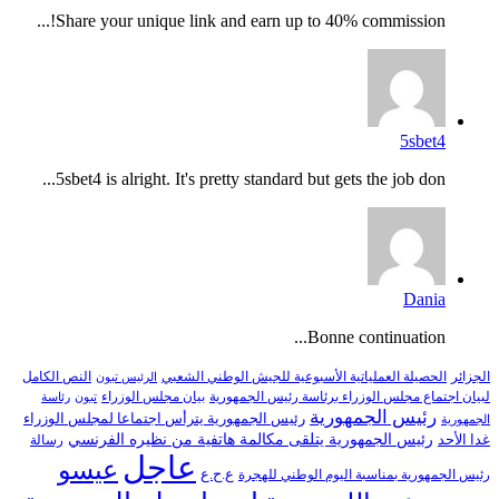
Share your unique link and earn up to 40% commission!...
5sbet4
5sbet4 is alright. It's pretty standard but gets the job don...
Dania
Bonne continuation...
النص الكامل
الجزائر
الحصيلة العملياتية الأسبوعية للجيش الوطني الشعبي
الرئيس تبون
لبيان اجتماع مجلس الوزراء برئاسة رئيس الجمهورية
بيان مجلس الوزراء
تبون
رئاسة
رئيس الجمهورية
رئيس الجمهورية يترأس اجتماعا لمجلس الوزراء
الجمهورية
رئيس الجمهورية يتلقى مكالمة هاتفية من نظيره الفرنسي
غدا الأحد
رسالة
عاجل
عيسو
ع.ح.ع
رئيس الجمهورية بمناسبة اليوم الوطني للهجرة