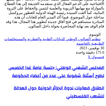
الافتتاحية على الدعم الفعال الذي ستقدمه الحديقة إلى هذا القطاع
بالموازاة مع مهامها التربوية والعلمية لتثمين والحفاظ على الثروة
النباتية، كما ألقت السيدة رئيسة الهيئة الدولية للعطور ببروكسل
مداخلة حول الموضوع، فيما أكد المدير العام للغابات أن هذه
المبادرة ستساهم في فتح آفاق جديدة لتطوير هذا المجال، هذا وقد
قام الوفد بعد نهاية المحاضرة بجولة داخل الصالون.
الوسوم
تنظيم الصالون الوطني للنباتات الطبية والعطرية والمستخلصات
الطبيعية بالعاصمة
30 نوفمبر، 2023
0
175
دقيقة واحدة
ڤايبر
طباعة
واتساب
ماسنجر
ماسنجر
بينتيريست
فيسبوك
‫X
المجلس
المجلس الشعبي الوطني: جلسة عامة غدا الخميس
الشعبي
لطرح أسئلة شفوية على عدد من أعضاء الحكومة
الوطني:
جلسة
عامة
انطلاق
انطلاق فعاليات ندوة الجزائر الدولية حول العدالة
غدا
فعاليات
الخميس
للشعب الفلسطيني
ندوة
لطرح
الجزائر
أسئلة
الدولية