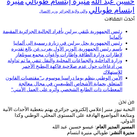
منيرة إبتسام طوبالي
منيرة
حسين عبد الله
ابتسام طوبالي
والي ولاية الجزائر
وزير الاتصال
أحدث المقالات
رئيس الجمهورية يلتقي ببرلين بأفراد الجالية الجزائرية المقيمة
بألمانيا
رئيس الجمهورية يحل ببرلين في زيارة رسمية إلى ألمانيا
باسم رئيس الجمهورية, الوزير الأول يعرب عن بالغ تقديره
لإطارات وزارة الطاقة وإطارات وأعوان مجمع سونلغاز
وزارة الداخلية والجماعات المحلية والنقل تنفي ما تم تداوله
من ادعاءات حول عدم صلاحية فاكهة البطيخ الأحمر
للاستهلاك
الأمن الوطني ينظم يوما دراسيا موسوم بـ”مقتضيات القانون
المتعلق بحماية الأشخاص الطبيعيين في مجال معالجة
المعطيات ذات الطابع الشخصي وأثره على العمل الأمني”
من نحن
النخبة نيوز منبر إعلامي إلكتروني جزائري يهتم بتغطية الأحداث الآنية
ومتابعة المواضيع الهادفة على المستوى المحلي، الوطني وكذا
الدولي.
المسير المدير العام
: عيسو حسين عبد الله
مديرة النشر
: طوبالي منيرة ابتسام