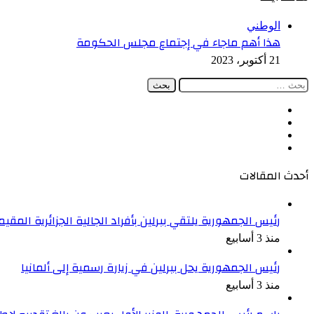
إغلاق
الوطني
هذا أهم ماجاء في إجتماع مجلس الحكومة
21 أكتوبر، 2023
البحث
عن:
فيسبوك
‫X
‫YouTube
انستقرام
أحدث المقالات
رئيس الجمهورية يلتقي ببرلين بأفراد الجالية الجزائرية المقيمة
منذ 3 أسابيع
رئيس الجمهورية يحل ببرلين في زيارة رسمية إلى ألمانيا
منذ 3 أسابيع