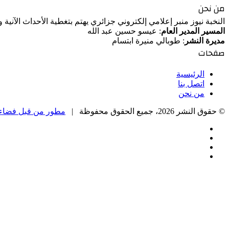
من نحن
النخبة نيوز منبر إعلامي إلكتروني جزائري يهتم بتغطية الأحداث الآنية
المسير المدير العام
: عيسو حسين عبد الله
مديرة النشر
: طوبالي منيرة ابتسام
صفحات
الرئيسية
اتصل بنا
من نحن
© حقوق النشر 2026، جميع الحقوق محفوظة |
مطور من قبل فضاء 
فيسبوك
‫X
‫YouTube
انستقرام
‫X
زر
تيلقرام
واتساب
فيسبوك
الذهاب
إلى
الأعلى