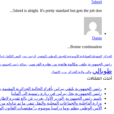
5sbet4
5sbet4 is alright. It's pretty standard but gets the job don...
Dania
Bonne continuation...
النص الكامل لبيا
الجزائر
الحصيلة العملياتية الأسبوعية للجيش الوطني الشعبي
الرئيس تبون
رئيس الجمهورية يتلقى مكالمة هاتفية من نظيره الفرنسي
رسالة رئيس الجمهورية 
طوبالي
والي ولاية الجزائر
وزير الاتصال
أحدث المقالات
رئيس الجمهورية يلتقي ببرلين بأفراد الجالية الجزائرية المقيمة بأل
رئيس الجمهورية يحل ببرلين في زيارة رسمية إلى ألمانيا
باسم رئيس الجمهورية, الوزير الأول يعرب عن بالغ تقديره لإط
وزارة الداخلية والجماعات المحلية والنقل تنفي ما تم تداوله م
الأمن الوطني ينظم يوما دراسيا موسوم بـ”مقتضيات القانون ا