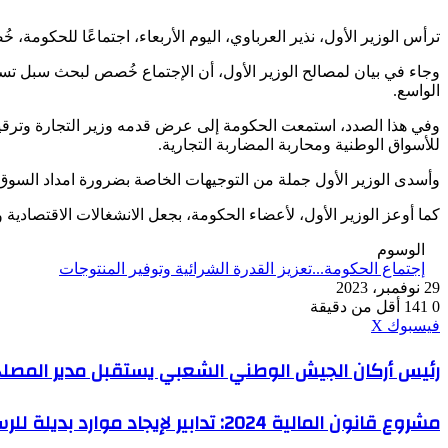
ترأس الوزير الأول، نذير العرباوي، اليوم الأربعاء، اجتماعًا للحكومة
وجاء في بيان لمصالح الوزير الأول، أن الإجتماع خُصص لبحث سبل تسر
الواسع.
وفي هذا الصدد، استمعت الحكومة إلى عرض قدمه وزير التجارة وترقية 
للأسواق الوطنية ومحاربة المضاربة التجارية.
وأسدى الوزير الأول جملة من التوجيهات الخاصة بضرورة امداد السوق 
كما أوعز الوزير الأول، لأعضاء الحكومة، بجعل الانشغالات الاقتصادي
الوسوم
إجتماع الحكومة...تعزيز القدرة الشرائية وتوفير المنتوجات
29 نوفمبر، 2023
0
141
أقل من دقيقة
ڤايبر
طباعة
واتساب
ماسنجر
ماسنجر
بينتيريست
فيسبوك
‫X
رئيس
رئيس أركان الجيش الوطني الشعبي يستقبل مدير المصلحة
أركان
الجيش
مشروع
مشروع قانون المالية 2024: تدابير لإيجاد موارد بديلة للرسم على النشاط المهني لفائدة الجماعات المحلية
الوطني
قانون
الشعبي