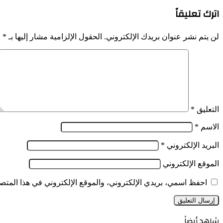
المالية
يستقبل
اترك تعليقاً
2024:
مدير
تدابير
المصلحة
لإيجاد
الفدرالية
لن يتم نشر عنوان بريدك الإلكتروني.
الحقول الإلزامية مشار إليها بـ
*
موارد
للتعاون
بديلة
العسكري
للرسم
والتقني
على
لفدرالية
النشاط
روسيا
المهني
لفائدة
الجماعات
التعليق
*
المحلية
الاسم
*
البريد الإلكتروني
*
الموقع الإلكتروني
احفظ اسمي، بريدي الإلكتروني، والموقع الإلكتروني في هذا المتصف
شاهد أيضاً