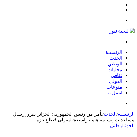
مقال
الوضع
عشوائي
المظلم
القائمة
بحث
عن
الرئيسية
الحدث
الوطني
محليات
ثقافي
الدولي
منوعات
اتصل بنا
بحث
عن
الرئيسية
/
الحدث
/
بأمر من رئيس الجمهورية: الجزائر تقرر إرسال
مساعدات إنسانية هامة واستعجالية إلى قطاع غزة
الحدث
الوطني