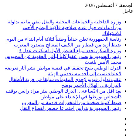
الجمعة, 7 أغسطس 2026
عاجل
وزارة الداخلية والجماعات المحلية والنقل تنفي ما تم تداوله
من ادعاءات حول عدم صلاحية فاكهة البطيخ الأحمر
للاستهلاك
رئاسة الجمهورية تعلن حداداً وطنياً لثلاثة أيام ابتداء من اليوم
ضبط أزيد من قنطار من الكيف المعالج مصدره المغرب
وزارة السكن تحدد مبلغ الشطر الأول لسكنات عدل 3
رئيس الجمهورية يصدر عفوا كليا لباقي العقوبة عن المحبوس
محمد الأمين بلغيث
الدرك الوطني يفتح تحقيقا في قضية مواطن نشر آثار تعرضه
لاعتداء نسبه إلى أحد مستخدمي الهيئة
عقب تداول فيديو لإحدى المقيمات سابقا في قرية الأطفال
بالدرارية… الهلال الأحمر يوضح
بعد اقل من 24ساعة… الدرك الوطني ببئر مراد رايس يوقف
3أشخاص تورطوا في الإعتداء على مواطن
ضبط كمية ضخمة من المخدرات قادمة من المغرب
رئيس الجمهورية يترأس اجتماعا خصص لقطاع النقل
فيسبوك
‫X
‫YouTube
انستقرام