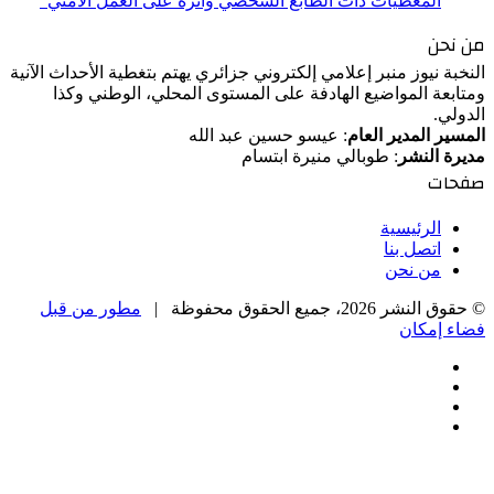
المعطيات ذات الطابع الشخصي وأثره على العمل الأمني”
من نحن
النخبة نيوز منبر إعلامي إلكتروني جزائري يهتم بتغطية الأحداث الآنية
ومتابعة المواضيع الهادفة على المستوى المحلي، الوطني وكذا
الدولي.
المسير المدير العام
: عيسو حسين عبد الله
مديرة النشر
: طوبالي منيرة ابتسام
صفحات
الرئيسية
اتصل بنا
من نحن
© حقوق النشر 2026، جميع الحقوق محفوظة |
مطور من قبل
فضاء إمكان
فيسبوك
‫X
‫YouTube
انستقرام
‫X
زر
تيلقرام
واتساب
فيسبوك
الذهاب