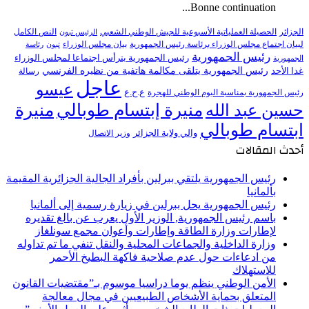
Bonne continuation...
النص الكامل
الجزائر
الحصيلة العملياتية الأسبوعية للجيش الوطني الشعبي
الرئيس تبون
لبيان اجتماع مجلس الوزراء برئاسة رئيس الجمهورية
بيان مجلس الوزراء
تبون
رئاسة
رئيس الجمهورية
رئيس الجمهورية يترأس اجتماعا لمجلس الوزراء
الجمهورية
رئيس الجمهورية يتلقى مكالمة هاتفية من نظيره الفرنسي
غدا الأحد
رسالة
عاجل
عيسو
ع.ح.ع
رئيس الجمهورية بمناسبة اليوم الوطني للهجرة
منيرة إبتسام طوبالي
منيرة
حسين عبد الله
ابتسام طوبالي
والي ولاية الجزائر
وزير الاتصال
أحدث المقالات
رئيس الجمهورية يلتقي ببرلين بأفراد الجالية الجزائرية المقيمة
بألمانيا
رئيس الجمهورية يحل ببرلين في زيارة رسمية إلى ألمانيا
باسم رئيس الجمهورية, الوزير الأول يعرب عن بالغ تقديره
لإطارات وزارة الطاقة وإطارات وأعوان مجمع سونلغاز
وزارة الداخلية والجماعات المحلية والنقل تنفي ما تم تداوله
من ادعاءات حول عدم صلاحية فاكهة البطيخ الأحمر
للاستهلاك
الأمن الوطني ينظم يوما دراسيا موسوم بـ”مقتضيات القانون
المتعلق بحماية الأشخاص الطبيعيين في مجال معالجة