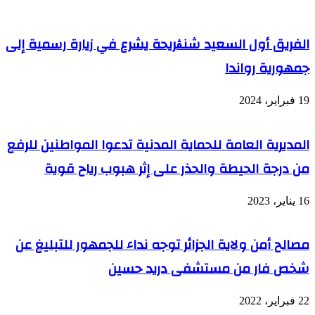
7
والفضاءات
أكتوبر
الجديدة
الجاري
للتسلية
الفريق أول السعيد شنڨريحة يشرع في زيارة رسمية إلى
والترفيه
جمهورية رواندا
19 فبراير، 2024
المديرية العامة للحماية المدنية تدعوا المواطنين للرفع
من درجة الحيطة والحذر على إثر هبوب رياح قوية
16 يناير، 2023
مصالح أمن ولاية الجزائر توجه نداء للجمهور للتبليغ عن
شخص فار من مستشفى دريد حسين
22 فبراير، 2022