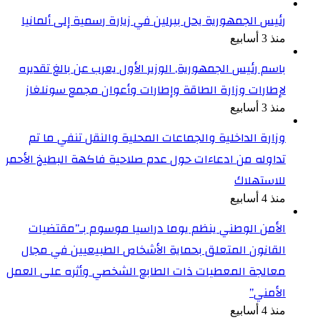
رئيس الجمهورية يحل ببرلين في زيارة رسمية إلى ألمانيا
منذ 3 أسابيع
باسم رئيس الجمهورية, الوزير الأول يعرب عن بالغ تقديره
لإطارات وزارة الطاقة وإطارات وأعوان مجمع سونلغاز
منذ 3 أسابيع
وزارة الداخلية والجماعات المحلية والنقل تنفي ما تم
تداوله من ادعاءات حول عدم صلاحية فاكهة البطيخ الأحمر
للاستهلاك
منذ 4 أسابيع
الأمن الوطني ينظم يوما دراسيا موسوم بـ”مقتضيات
القانون المتعلق بحماية الأشخاص الطبيعيين في مجال
معالجة المعطيات ذات الطابع الشخصي وأثره على العمل
الأمني”
منذ 4 أسابيع