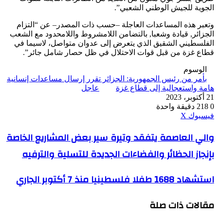
الجوية للجيش الوطني الشعبي”.
وتعبر هذه المساعدات العاجلة –حسب ذات المصدر– عن “التزام
الجزائر, قيادة وشعبا, بالتضامن اللامشروط واللامحدود مع الشعب
الفلسطيني الشقيق الذي يتعرض إلى عدوان متواصل، لاسيما في
قطاع غزة من قبل قوات الاحتلال في ظل حصار شامل جائر”.
الوسوم
بأمر من رئيس الجمهورية: الجزائر تقرر إرسال مساعدات إنسانية
هامة واستعجالية إلى قطاع غزة
عاجل
21 أكتوبر، 2023
0
218
دقيقة واحدة
ڤايبر
طباعة
واتساب
ماسنجر
ماسنجر
بينتيريست
فيسبوك
‫X
والي
والي العاصمة يتفقد وتيرة سير بعض المشاريع الخاصة
العاصمة
بإنجاز الحظائر والفضاءات الجديدة للتسلية والترفيه
يتفقد
وتيرة
سير
استشهاد
استشهاد 1688 طفلا فلسطينيا منذ 7 أكتوبر الجاري
بعض
1688
المشاريع
طفلا
الخاصة
مقالات ذات صلة
فلسطينيا
بإنجاز
منذ
الحظائر