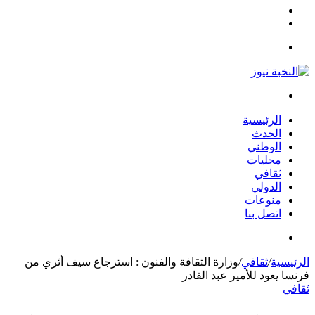
مقال
الوضع
عشوائي
المظلم
القائمة
بحث
عن
الرئيسية
الحدث
الوطني
محليات
ثقافي
الدولي
منوعات
اتصل بنا
بحث
عن
الرئيسية
/
ثقافي
/
وزارة الثقافة والفنون : استرجاع سيف أثري من
فرنسا يعود للأمير عبد القادر
ثقافي