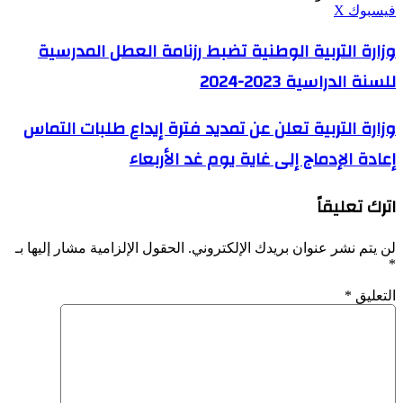
ڤايبر
طباعة
واتساب
ماسنجر
ماسنجر
بينتيريست
فيسبوك
‫X
وزارة
وزارة التربية الوطنية تضبط رزنامة العطل المدرسية
التربية
للسنة الدراسية 2023-2024
الوطنية
تضبط
رزنامة
وزارة
وزارة التربية تعلن عن تمديد فترة إيداع طلبات التماس
العطل
التربية
المدرسية
إعادة الإدماج إلى غاية يوم غد الأربعاء
تعلن
للسنة
عن
الدراسية
تمديد
2023-
اترك تعليقاً
فترة
2024
إيداع
طلبات
لن يتم نشر عنوان بريدك الإلكتروني.
الحقول الإلزامية مشار إليها بـ
التماس
*
إعادة
الإدماج
التعليق
*
إلى
غاية
يوم
غد
الأربعاء