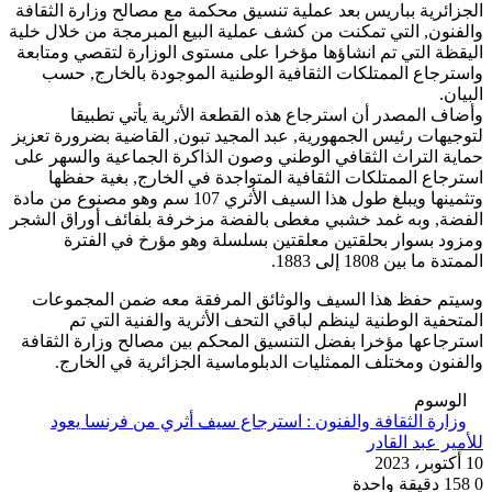
الجزائرية بباريس بعد عملية تنسيق محكمة مع مصالح وزارة الثقافة
والفنون, التي تمكنت من كشف عملية البيع المبرمجة من خلال خلية
اليقظة التي تم انشاؤها مؤخرا على مستوى الوزارة لتقصي ومتابعة
واسترجاع الممتلكات الثقافية الوطنية الموجودة بالخارج, حسب
البيان.
وأضاف المصدر أن استرجاع هذه القطعة الأثرية يأتي تطبيقا
لتوجيهات رئيس الجمهورية, عبد المجيد تبون, القاضية بضرورة تعزيز
حماية التراث الثقافي الوطني وصون الذاكرة الجماعية والسهر على
استرجاع الممتلكات الثقافية المتواجدة في الخارج, بغية حفظها
وتثمينها ويبلغ طول هذا السيف الأثري 107 سم وهو مصنوع من مادة
الفضة, وبه غمد خشبي مغطى بالفضة مزخرفة بلفائف أوراق الشجر
ومزود بسوار بحلقتين معلقتين بسلسلة وهو مؤرخ في الفترة
الممتدة ما بين 1808 إلى 1883.
وسيتم حفظ هذا السيف والوثائق المرفقة معه ضمن المجموعات
المتحفية الوطنية لينظم لباقي التحف الأثرية والفنية التي تم
استرجاعها مؤخرا بفضل التنسيق المحكم بين مصالح وزارة الثقافة
والفنون ومختلف الممثليات الدبلوماسية الجزائرية في الخارج.
الوسوم
وزارة الثقافة والفنون : استرجاع سيف أثري من فرنسا يعود
للأمير عبد القادر
10 أكتوبر، 2023
0
158
دقيقة واحدة