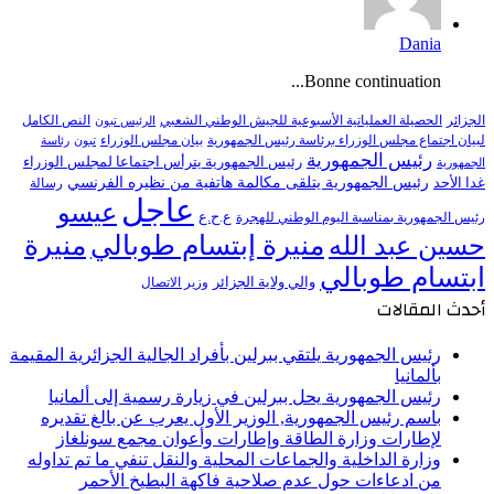
Dania
Bonne continuation...
النص الكامل
الجزائر
الحصيلة العملياتية الأسبوعية للجيش الوطني الشعبي
الرئيس تبون
لبيان اجتماع مجلس الوزراء برئاسة رئيس الجمهورية
بيان مجلس الوزراء
تبون
رئاسة
رئيس الجمهورية
رئيس الجمهورية يترأس اجتماعا لمجلس الوزراء
الجمهورية
رئيس الجمهورية يتلقى مكالمة هاتفية من نظيره الفرنسي
غدا الأحد
رسالة
عاجل
عيسو
ع.ح.ع
رئيس الجمهورية بمناسبة اليوم الوطني للهجرة
منيرة إبتسام طوبالي
منيرة
حسين عبد الله
ابتسام طوبالي
والي ولاية الجزائر
وزير الاتصال
أحدث المقالات
رئيس الجمهورية يلتقي ببرلين بأفراد الجالية الجزائرية المقيمة
بألمانيا
رئيس الجمهورية يحل ببرلين في زيارة رسمية إلى ألمانيا
باسم رئيس الجمهورية, الوزير الأول يعرب عن بالغ تقديره
لإطارات وزارة الطاقة وإطارات وأعوان مجمع سونلغاز
وزارة الداخلية والجماعات المحلية والنقل تنفي ما تم تداوله
من ادعاءات حول عدم صلاحية فاكهة البطيخ الأحمر