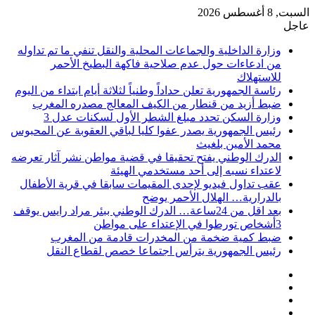
السبت, 8 أغسطس 2026
عاجل
وزارة الداخلية والجماعات المحلية والنقل تنفي ما تم تداوله
من ادعاءات حول عدم صلاحية فاكهة البطيخ الأحمر
للاستهلاك
رئاسة الجمهورية تعلن حداداً وطنياً لثلاثة أيام ابتداء من اليوم
ضبط أزيد من قنطار من الكيف المعالج مصدره المغرب
وزارة السكن تحدد مبلغ الشطر الأول لسكنات عدل 3
رئيس الجمهورية يصدر عفوا كليا لباقي العقوبة عن المحبوس
محمد الأمين بلغيث
الدرك الوطني يفتح تحقيقا في قضية مواطن نشر آثار تعرضه
لاعتداء نسبه إلى أحد مستخدمي الهيئة
عقب تداول فيديو لإحدى المقيمات سابقا في قرية الأطفال
بالدرارية… الهلال الأحمر يوضح
بعد اقل من 24ساعة… الدرك الوطني ببئر مراد رايس يوقف
3أشخاص تورطوا في الإعتداء على مواطن
ضبط كمية ضخمة من المخدرات قادمة من المغرب
رئيس الجمهورية يترأس اجتماعا خصص لقطاع النقل
فيسبوك
‫X
‫YouTube
انستقرام