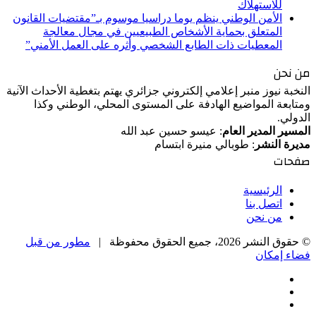
للاستهلاك
الأمن الوطني ينظم يوما دراسيا موسوم بـ”مقتضيات القانون
المتعلق بحماية الأشخاص الطبيعيين في مجال معالجة
المعطيات ذات الطابع الشخصي وأثره على العمل الأمني”
من نحن
النخبة نيوز منبر إعلامي إلكتروني جزائري يهتم بتغطية الأحداث الآنية
ومتابعة المواضيع الهادفة على المستوى المحلي، الوطني وكذا
الدولي.
المسير المدير العام
: عيسو حسين عبد الله
مديرة النشر
: طوبالي منيرة ابتسام
صفحات
الرئيسية
اتصل بنا
من نحن
© حقوق النشر 2026، جميع الحقوق محفوظة |
مطور من قبل
فضاء إمكان
فيسبوك
‫X
‫YouTube