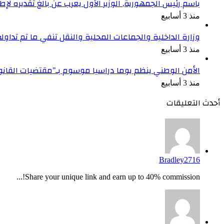
باسم رئيس الجمهورية, الوزير الأول يعرب عن بالغ تقديره ل
منذ 3 أسابيع
وزارة الداخلية والجماعات المحلية والنقل تنفي ما تم تداو
منذ 3 أسابيع
الأمن الوطني ينظم يوما دراسيا موسوم بـ”مقتضيات القان
منذ 3 أسابيع
أحدث التعليقات
Bradley2716
Share your unique link and earn up to 40% commission!...