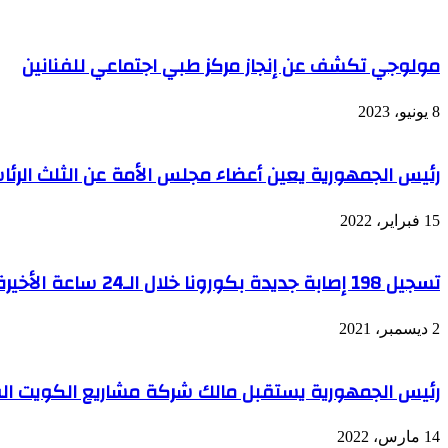
الأجنبية...
والتعليم
الأمن
المتوسط
الوطني
مولوجي تكشف عن إنجاز مركز طبي اجتماعي للفنانين
يُحبط
واحدة
من
8 يونيو، 2023
أكبر
عمليات
إغراق
رئيس الجمهورية يعين أعضاء مجلس الأمة عن الثلث الرئ
الجزائر
بـأزيد
من
15 فبراير، 2022
79
كلغ
من
تسجيل 198 إصابة جديدة بكورونا خلال الـ24 ساعة الأخيرة
الكوكايين
2 ديسمبر، 2021
رئيس الجمهورية يستقبل مالك شركة مشاريع الكويت ال
14 مارس، 2022