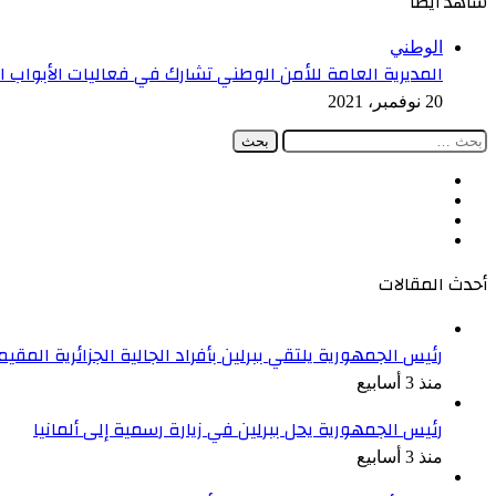
شاهد أيضاً
إغلاق
الوطني
المديرية العامة للأمن الوطني تشارك في فعاليات الأبواب 
20 نوفمبر، 2021
البحث
عن:
فيسبوك
‫X
‫YouTube
انستقرام
أحدث المقالات
رئيس الجمهورية يلتقي ببرلين بأفراد الجالية الجزائرية المقيمة
منذ 3 أسابيع
رئيس الجمهورية يحل ببرلين في زيارة رسمية إلى ألمانيا
منذ 3 أسابيع