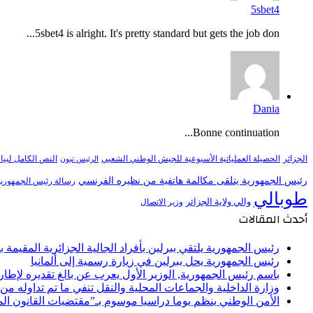
5sbet4
5sbet4 is alright. It's pretty standard but gets the job don...
Dania
Bonne continuation...
النص الكامل لبيا
الجزائر
الحصيلة العملياتية الأسبوعية للجيش الوطني الشعبي
الرئيس تبون
رئيس الجمهورية يتلقى مكالمة هاتفية من نظيره الفرنسي
رسالة رئيس الجمهورية 
طوبالي
والي ولاية الجزائر
وزير الاتصال
أحدث المقالات
رئيس الجمهورية يلتقي ببرلين بأفراد الجالية الجزائرية المقيمة بأل
رئيس الجمهورية يحل ببرلين في زيارة رسمية إلى ألمانيا
باسم رئيس الجمهورية, الوزير الأول يعرب عن بالغ تقديره لإط
وزارة الداخلية والجماعات المحلية والنقل تنفي ما تم تداوله م
الأمن الوطني ينظم يوما دراسيا موسوم بـ”مقتضيات القانون ا