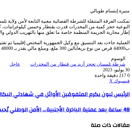
منيرة إبتسام طوبالي
تمكنت الفرقة المتنقلة للشرطة القضائية مغنية التابعة لأمن ولاية
النوعية حجز كمية من المخدرات قدرت بقنطار وخمس كيلوغرامات، كان
إطار محاربة الجريمة المنظمة خاصة ما تعلق منها بالتهريب الدولي وا
العملية جاءت بعد التنسيق مع وكيل الجمهورية المختص إقليميا تم تف
ب44000 قرص من نوع بريغابالين 300 ملغ، ومبلغ مالي يقدر بـ 48000 دج.
الوسوم
شرطة تلمسان تحجز أزيد من قنطار من المخدرات
عاجل
30 يوليو، 2023
0
217
دقيقة واحدة
ڤايبر
طباعة
واتساب
ماسنجر
ماسنجر
بينتيريست
فيسبوك
‫X
الرئيس
الرئيس تبون يكرم المتفوقين الأوائل في شهادتي البكال
تبون
يكرم
48
48 ساعة بعد عملية الباخرة الأجنبية... الأمن الوطني يُحبط واحدة من أكبر عمليات إغراق الجزائر بـأزيد من 79 كلغ من الكوكايين
المتفوقين
ساعة
الأوائل
بعد
في
مقالات ذات صلة
عملية
شهادتي
الباخرة
البكالوريا