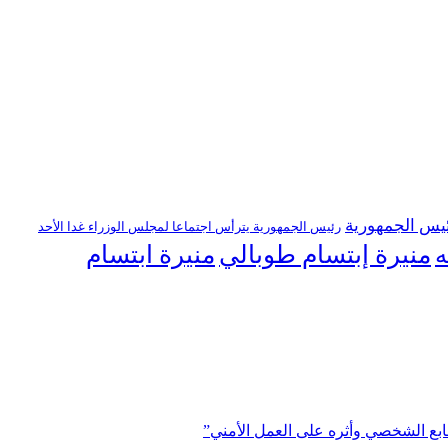
يس الجمهورية
رئيس الجمهورية يترأس اجتماعا لمجلس الوزراء غدا الأحد
منيرة إبتسام طوبالي
منيرة ابتسام
ه
ابع الشخصي وأثره على العمل الأمني”