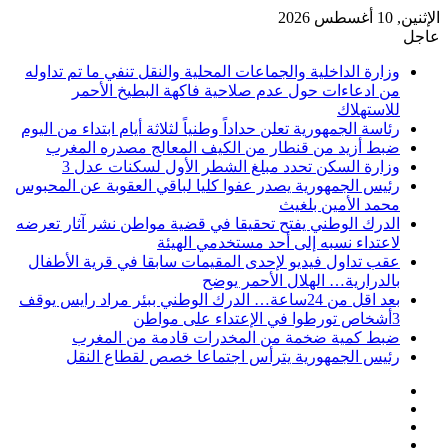
الإثنين, 10 أغسطس 2026
عاجل
وزارة الداخلية والجماعات المحلية والنقل تنفي ما تم تداوله
من ادعاءات حول عدم صلاحية فاكهة البطيخ الأحمر
للاستهلاك
رئاسة الجمهورية تعلن حداداً وطنياً لثلاثة أيام ابتداء من اليوم
ضبط أزيد من قنطار من الكيف المعالج مصدره المغرب
وزارة السكن تحدد مبلغ الشطر الأول لسكنات عدل 3
رئيس الجمهورية يصدر عفوا كليا لباقي العقوبة عن المحبوس
محمد الأمين بلغيث
الدرك الوطني يفتح تحقيقا في قضية مواطن نشر آثار تعرضه
لاعتداء نسبه إلى أحد مستخدمي الهيئة
عقب تداول فيديو لإحدى المقيمات سابقا في قرية الأطفال
بالدرارية… الهلال الأحمر يوضح
بعد اقل من 24ساعة… الدرك الوطني ببئر مراد رايس يوقف
3أشخاص تورطوا في الإعتداء على مواطن
ضبط كمية ضخمة من المخدرات قادمة من المغرب
رئيس الجمهورية يترأس اجتماعا خصص لقطاع النقل
فيسبوك
‫X
‫YouTube
انستقرام