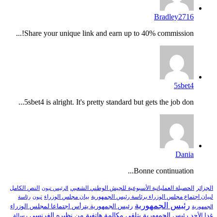
Bradley2716
Share your unique link and earn up to 40% commission!...
5sbet4
5sbet4 is alright. It's pretty standard but gets the job don...
Dania
Bonne continuation...
النص الكامل
الجزائر
الحصيلة العملياتية الأسبوعية للجيش الوطني الشعبي
الرئيس تبون
لبيان اجتماع مجلس الوزراء برئاسة رئيس الجمهورية
بيان مجلس الوزراء
تبون
رئاسة
رئيس الجمهورية
رئيس الجمهورية يترأس اجتماعا لمجلس الوزراء
الجمهورية
رئيس الجمهورية يتلقى مكالمة هاتفية من نظيره الفرنسي
غدا الأحد
رسالة