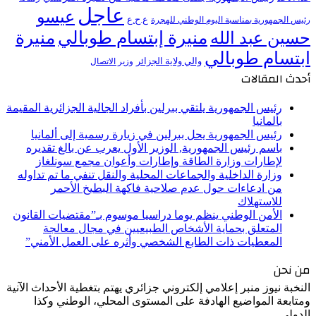
عاجل
عيسو
ع.ح.ع
رئيس الجمهورية بمناسبة اليوم الوطني للهجرة
منيرة إبتسام طوبالي
منيرة
حسين عبد الله
ابتسام طوبالي
والي ولاية الجزائر
وزير الاتصال
أحدث المقالات
رئيس الجمهورية يلتقي ببرلين بأفراد الجالية الجزائرية المقيمة
بألمانيا
رئيس الجمهورية يحل ببرلين في زيارة رسمية إلى ألمانيا
باسم رئيس الجمهورية, الوزير الأول يعرب عن بالغ تقديره
لإطارات وزارة الطاقة وإطارات وأعوان مجمع سونلغاز
وزارة الداخلية والجماعات المحلية والنقل تنفي ما تم تداوله
من ادعاءات حول عدم صلاحية فاكهة البطيخ الأحمر
للاستهلاك
الأمن الوطني ينظم يوما دراسيا موسوم بـ”مقتضيات القانون
المتعلق بحماية الأشخاص الطبيعيين في مجال معالجة
المعطيات ذات الطابع الشخصي وأثره على العمل الأمني”
من نحن
النخبة نيوز منبر إعلامي إلكتروني جزائري يهتم بتغطية الأحداث الآنية
ومتابعة المواضيع الهادفة على المستوى المحلي، الوطني وكذا
الدولي.