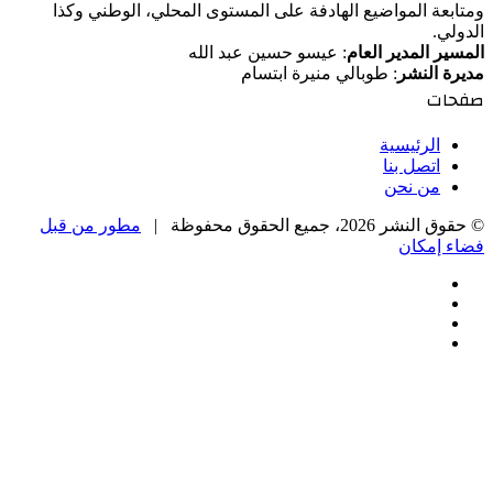
ومتابعة المواضيع الهادفة على المستوى المحلي، الوطني وكذا
الدولي.
المسير المدير العام
: عيسو حسين عبد الله
مديرة النشر
: طوبالي منيرة ابتسام
صفحات
الرئيسية
اتصل بنا
من نحن
© حقوق النشر 2026، جميع الحقوق محفوظة |
مطور من قبل
فضاء إمكان
فيسبوك
‫X
‫YouTube
انستقرام
‫X
زر
تيلقرام
واتساب
فيسبوك
الذهاب
إلى
الأعلى