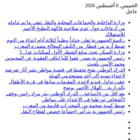
الخميس, 6 أغسطس 2026
عاجل
وزارة الداخلية والجماعات المحلية والنقل تنفي ما تم تداوله
من ادعاءات حول عدم صلاحية فاكهة البطيخ الأحمر
للاستهلاك
رئاسة الجمهورية تعلن حداداً وطنياً لثلاثة أيام ابتداء من اليوم
ضبط أزيد من قنطار من الكيف المعالج مصدره المغرب
وزارة السكن تحدد مبلغ الشطر الأول لسكنات عدل 3
رئيس الجمهورية يصدر عفوا كليا لباقي العقوبة عن المحبوس
محمد الأمين بلغيث
الدرك الوطني يفتح تحقيقا في قضية مواطن نشر آثار تعرضه
لاعتداء نسبه إلى أحد مستخدمي الهيئة
عقب تداول فيديو لإحدى المقيمات سابقا في قرية الأطفال
بالدرارية… الهلال الأحمر يوضح
بعد اقل من 24ساعة… الدرك الوطني ببئر مراد رايس يوقف
3أشخاص تورطوا في الإعتداء على مواطن
ضبط كمية ضخمة من المخدرات قادمة من المغرب
رئيس الجمهورية يترأس اجتماعا خصص لقطاع النقل
فيسبوك
‫X
‫YouTube
انستقرام