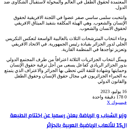
المعتمدة لحقوق الطفل في العالم والمخولة لاستقبال الشكاوى ضد
الدول.
وانتخبت سلمى ساسي صفر عضوا في اللجنة الافريقية لحقوق
الإنسان والشعوب. وهي الهيئة المكلفة بتنفيذ الميثاق الافريقي
لحقوق الانسان والشعوب.
وجاء انتخاب المترشحات الثلاث بالغالبية الواسعة لتعكس التكريس
الجلي لدور الجزائر بقيادة رئيس الجمهورية. في الاتحاد الافريقي
وتعزيز تواجدها في المنظمة القارية.
ويمثّل انتخاب الجزائريات الثلاثة اعترافاً من طرف المجتمع الدولي
بدور الجزائر الريادي كفاعل يسعى من أجل ترقية حقوق الإنسان
وحمايتها وشهادة للثقة التي تحظى بها الجزائر والاعتراف الذي يتمتع
به الخبراء الجزائريون في مجال حقوق الإنسان وحقوق الطفل
والقانون الدولي
16 يوليو، 2023
0
178
دقيقة واحدة
ڤايبر
طباعة
واتساب
ماسنجر
ماسنجر
بينتيريست
فيسبوك
‫X
وزير
وزير الشباب و الرياضة يعلن رسميا عن اختتام الطبعة
الشباب
ال15 للألعاب الرياضية العربية بالجزائر
و