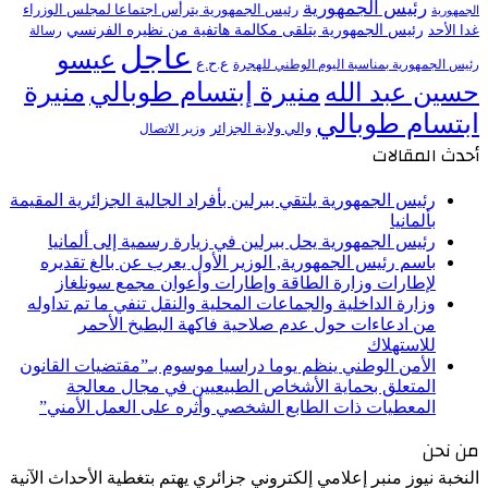
رئيس الجمهورية
رئيس الجمهورية يترأس اجتماعا لمجلس الوزراء
الجمهورية
رئيس الجمهورية يتلقى مكالمة هاتفية من نظيره الفرنسي
غدا الأحد
رسالة
عاجل
عيسو
ع.ح.ع
رئيس الجمهورية بمناسبة اليوم الوطني للهجرة
منيرة إبتسام طوبالي
منيرة
حسين عبد الله
ابتسام طوبالي
والي ولاية الجزائر
وزير الاتصال
أحدث المقالات
رئيس الجمهورية يلتقي ببرلين بأفراد الجالية الجزائرية المقيمة
بألمانيا
رئيس الجمهورية يحل ببرلين في زيارة رسمية إلى ألمانيا
باسم رئيس الجمهورية, الوزير الأول يعرب عن بالغ تقديره
لإطارات وزارة الطاقة وإطارات وأعوان مجمع سونلغاز
وزارة الداخلية والجماعات المحلية والنقل تنفي ما تم تداوله
من ادعاءات حول عدم صلاحية فاكهة البطيخ الأحمر
للاستهلاك
الأمن الوطني ينظم يوما دراسيا موسوم بـ”مقتضيات القانون
المتعلق بحماية الأشخاص الطبيعيين في مجال معالجة
المعطيات ذات الطابع الشخصي وأثره على العمل الأمني”
من نحن
النخبة نيوز منبر إعلامي إلكتروني جزائري يهتم بتغطية الأحداث الآنية