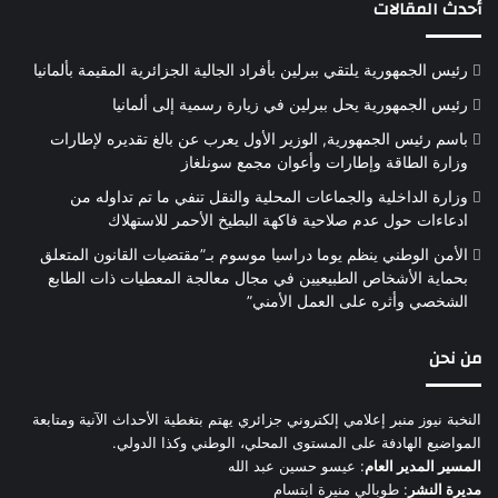
أحدث المقالات
رئيس الجمهورية يلتقي ببرلين بأفراد الجالية الجزائرية المقيمة بألمانيا
رئيس الجمهورية يحل ببرلين في زيارة رسمية إلى ألمانيا
باسم رئيس الجمهورية, الوزير الأول يعرب عن بالغ تقديره لإطارات
وزارة الطاقة وإطارات وأعوان مجمع سونلغاز
وزارة الداخلية والجماعات المحلية والنقل تنفي ما تم تداوله من
ادعاءات حول عدم صلاحية فاكهة البطيخ الأحمر للاستهلاك
الأمن الوطني ينظم يوما دراسيا موسوم بـ”مقتضيات القانون المتعلق
بحماية الأشخاص الطبيعيين في مجال معالجة المعطيات ذات الطابع
الشخصي وأثره على العمل الأمني”
من نحن
النخبة نيوز منبر إعلامي إلكتروني جزائري يهتم بتغطية الأحداث الآنية ومتابعة
المواضيع الهادفة على المستوى المحلي، الوطني وكذا الدولي.
المسير المدير العام
: عيسو حسين عبد الله
مديرة النشر
: طوبالي منيرة ابتسام