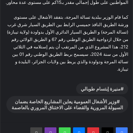
المواطنين على طول إجمالي مقدر بـ15كم على مستوى عدة محاور.
كما قام الوزير ببلدية تسالة المرجة، بتفقد الأشغال على مستوى
ورشة الطريق النافذ حميسي الرابط بين الطريق السيار شرق غرب
(تسالة المرجة) و الطريق السيار الدائري الأول بدواودة (ولاية تيبازة)
من خلال ازدواجية الطريق الوطني رقم 67 و الطريق الولائي رقم
212، هذا المشروع الذي من المرتقب أن يتم إستلامه في الثلاثي
الأول من سنة 2024، سيسمح بربط الطريق الوطني رقم 01 بين
تسالة المرجة ودواودة والذي يربط بين ولايات الجزائر، البليدة و
تيبازة.
منيرة إبتسام طوبالي
وزير الأشغال العمومية يعاين المشاريع الخاصة بضمان
السيولة المرورية والقضاء على الاختناق المروري بالعاصمة
بينتيريست
ماسنجر
واتساب
ڤايبر
طباعة