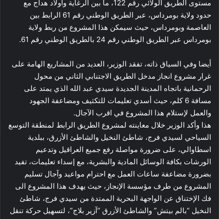
مستوى الطريق الولائي رقم 122، ما بين الرغاية وأولاد هداج مع
حدود ولاية بومرداس، عبر الطريق الوطني رقم 61 الرابط بين
العاصمة وبومرداس، حيث سيمكن هذا المشروع من ربط ولاية
بومرداس عبر الطريق الوطني رقم 24 بالطريق الوطني رقم 61.
أيضا وفي السياق ذاته، تفقد الوزير، العديد من المشاريع الهامة على
غرار مشروع انجاز مدخل الطريق الاجتنابي الثاني من محول
الرحمانية باتجاه المدينة الجديدة سيدي عبد الله الذي يمتد على
مسافة 6 كلم، حيث أسدي تعليمات للتكثيف ومضاعفة الجهود
والعمل لإستلام هذا المشروع في اقرب الآجال.
هذا وأكد الوزير خلال معاينته لمشروع الطريق الرابط لمنطقة التوسع
السياحي لسيدي فرج، شاطئ النخيل والشاطئ الأزرق، ببلدية
اسطاوالي، على ضرورة مواصلة رفع جميع العراقيل وتدعيم
الورشات بكافة الوسائل المادية والبشرية، مع إسداء تعليمات، تفيد
بضرورة مضاعفة ساعات العمل مع احترام مواعيد وآجال تسليم
المشروع من طرف مؤسسة الإنجاز، حيث يهدف هذا المشروع الى
فك الإختناق عن الواجهة البحرية الممتدة من سيدي فرج، شاطئ
النخيل “بالم بيتش” والشاطئ الأزرق “آزير بلاج”، لتسهيل حركة تنقل