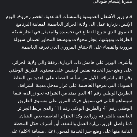
منيرة إبتسام طوبالي
قام وزير الأشغال العمومية والمنشآت القاعدية، لخضر رخروخ، اليوم
الإثنين، بزيارة عمل الى ولاية الجزائر العاصمة. لمعاينة البرنامج
التنموي الذي شرع القطاع في تجسيده والمتمثل في انجاز شبكة
الطرقات وتهيئتها، إنجاز محولات وتوسعة المحاور لضمان سيولة
مرورية والقضاء على الاختناق المروري الذي تعرفه العاصمة.
وأشرف الوزير على هامش ذات الزيارة، رفقة والي ولاية الجزائر،
على وضع حيز الخدمة نفقين أرضيين على مستوى الطريق الوطني
رقم 41 بالشراقة، الأول من شأنه، القضاء على العديد من النقاط
السوداء التي تعرفها العاصمة على غرار مدخل مدينة الشراقة،
الطريق الوطني رقم 41 الذي يمتد من الشراقة نحو زرالدة، فيما
سيساهم الثاني في تسهيل حركة المرور على مستوى الطريق
الوطني رقم 41 والطريق الولائي رقم 111 والذي يربط الجزائر
العاصمة بالشراقة وزرالدة وكذا الجزائر العاصمة بعين البنيان.
كما واصل الوزير، زيارة العمل والتفقد، أين أشرف خلال المحطة
الثانية منها على وضع حيز الخدمة لمحول (على مسافة 4كلم) على