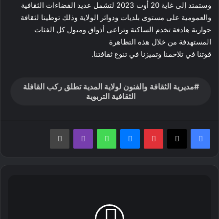
وستمتد إلى غاية 20 أوت 2023 لتشمل عديد الفضاءات الثقافية
والعمومية على مستوى بلديات ودوائر الولاية وذلك توطينا لثقافة
جوارية هادفة تخدم الساكنة وتراعي أذواق وميول كل الفئات
المستهدفة من خلال هذه التظاهرة
قوتنا في تلاحمنا وتميزنا في تنوع ثقافتنا.
مديرية الثقافة والفنون لولاية المدية تطلق ركب القافلة
الثقافية التربوية
بينتيريست
ماسنجر
واتساب
ڤايبر
طباعة
رئيس
الجمهورية
يشرف
على