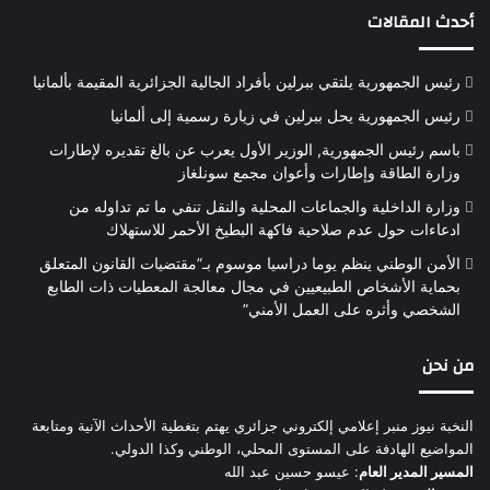
أحدث المقالات
رئيس الجمهورية يلتقي ببرلين بأفراد الجالية الجزائرية المقيمة بألمانيا
رئيس الجمهورية يحل ببرلين في زيارة رسمية إلى ألمانيا
باسم رئيس الجمهورية, الوزير الأول يعرب عن بالغ تقديره لإطارات
وزارة الطاقة وإطارات وأعوان مجمع سونلغاز
وزارة الداخلية والجماعات المحلية والنقل تنفي ما تم تداوله من
ادعاءات حول عدم صلاحية فاكهة البطيخ الأحمر للاستهلاك
الأمن الوطني ينظم يوما دراسيا موسوم بـ”مقتضيات القانون المتعلق
بحماية الأشخاص الطبيعيين في مجال معالجة المعطيات ذات الطابع
الشخصي وأثره على العمل الأمني”
من نحن
النخبة نيوز منبر إعلامي إلكتروني جزائري يهتم بتغطية الأحداث الآنية ومتابعة
المواضيع الهادفة على المستوى المحلي، الوطني وكذا الدولي.
المسير المدير العام
: عيسو حسين عبد الله