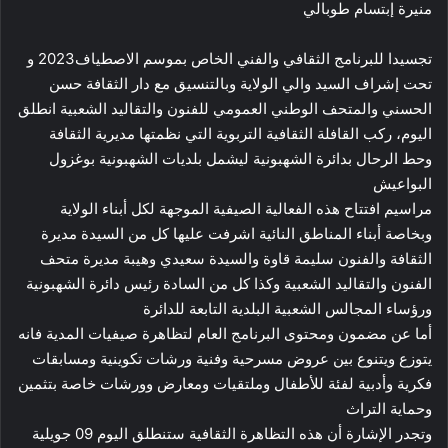
منيرة إبتسام طوبالي
تجسيدا للبرنامج الثقافي والفني الخاص بموسم الاصطياف2023 و
تحت إشراف السيد والي الولاية وبالتنسيق مع دار الثقافة حسن
الحسني والمتحف الوطني العمومي للفنون والتقاليد الشعبية انطلق
اليوم، ركب القافلة الثقافية التربوية التي نظمتها مديرية الثقافة
وحط الرحال بدائرة الشهبونية ليشمل بلديات الشهبونية بوغزول
البواعيش
مراسيم افتتاح هذه الفعالية الصيفية الموجهة لكل أبناء الولاية
وبخاصة أبناء المناطق النائية اشرفت عليها كل من السيدة مديرة
الثقافة والفنون سليمة قاوة والسيدة سعيدي وهيبة مديرة متحف
الفنون والتقاليد الشعبية وكذا كل من السادة رئيس دائرة الشهبونية
ورؤساء المجالس الشعبية البلدية التابعة للدائرة
أما عن مضمون ومحتوى البرنامج العام لتظاهرة صيفيات المدية فانه
يتوزع ويتنوع بين عروض مسرحية وفنية ورشات تكوينية ومسابقات
فكرية وأدبية لفئة للأطفال وملتقيات ومعارض وورشات خاصة بتثمين
وحماية التراث
وتجدر الإشارة أن هذه التظاهرة الثقافية ستنطلق اليوم 09 جويلية