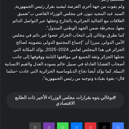
ولم يفوت من جهة أخرى الفرصة ليشيد بقرار رئيس الجمهورية,
السيد عبد المجيد تبون, في مجلس الوزراء القاضي ب”تعميق
العلاقات مع الجالية الجزائرية بالخارج وجعلها عبر التواصل الدائم
معها, منخرطة ضمن الجهد الوطني المبذول”.
كما تطرق بوغالي إلى انتخاب الجزائر عضوا غير دائم في مجلس
الأمن الدولي, مبرزا أن “إجماع المجتمع الدولي بتصويته لصالح
الجزائر في هذا المجلس لعامي 2024-2025, يؤكد المكانة التي
تحتلها الجزائر وثقة الجميع في مواقفها الثابتة ووقوفها إلى جانب
أصحاب القضايا العادلة في سبيل عالم يسوده العدل والقيم الانسانية
النبيلة, كما يؤكد أيضا نجاح الدبلوماسية الجزائرية التي عادت –مثلما
قال– بقوة بقيادة وتوجيه من رئيس الجمهورية”.
بوغالي ينوه بقرارات مجلس الوزراء الأخير ذات الطابع
الاقتصادي
بينتيريست
ماسنجر
واتساب
ڤايبر
طباعة