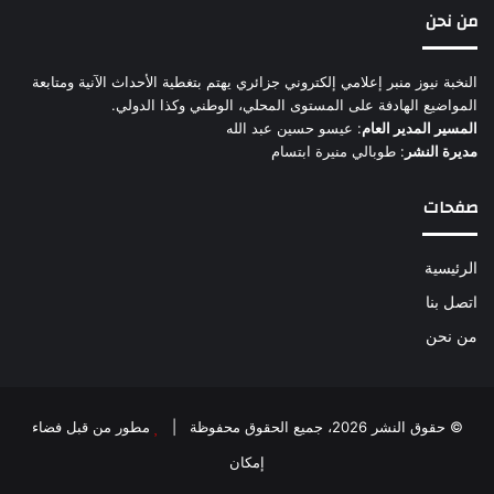
من نحن
النخبة نيوز منبر إعلامي إلكتروني جزائري يهتم بتغطية الأحداث الآنية ومتابعة
المواضيع الهادفة على المستوى المحلي، الوطني وكذا الدولي.
المسير المدير العام
: عيسو حسين عبد الله
مديرة النشر
: طوبالي منيرة ابتسام
صفحات
الرئيسية
اتصل بنا
من نحن
© حقوق النشر 2026، جميع الحقوق محفوظة |
مطور من قبل فضاء
إمكان