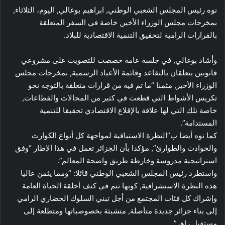
نوه رئيس المجلس الشعبي الوطني, ابراهيم بوغالي, اليوم، الثلاثاء,
بمخرجات مجلس الوزراء الأخير, خاصة في السفر المتعلقة
بالقرارات الرامية لتحقيق التنمية الاقتصادية للبلاد.
وأشاد بوغالي, في جلسة عامة خصصت للتصويت على مشروعي
قانونين يتعلقان بالتقاعد وقائمة الأعياد الرسمية, بمخرجات مجلس
الوزراء الأخير, مثمنا “ما تم فيه من قرارات متعلقة بالتوجه نحو
تكريس الأشواط التي قطعت في كثير من المجالات والقطاعات,
خاصة تلك التي لها علاقة بالإقلاع الاقتصادي تحقيقا للتنمية
المستدامة”.
كما نوه أيضا ب”النظرة الاستباقية لمواجهة كل أنواع الكوارث
والحوادث والطوارئ”, مؤكدا بأن الجزائر تعمل في هذا الإطار “وفق
استراتيجية مدروسة وخارطة طريق واضحة المعالم”.
واستطرد رئيس المجلس الشعبي الوطني قائلا: “ومما يثمن عاليا
هذه النظرة الاستشرافية, كونها تتم في كنف أخلقة الحياة العامة
وإشراك كل فئات المجتمع من أجل تبني السلوك الحضاري الرامي
إلى بناء جزائر جديدة متأصلة, متشبثة بخصوصياتها ومتطلعة إلى
مستقبل زاهر”.