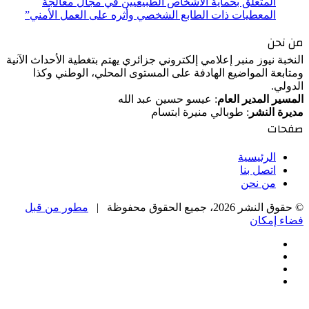
المتعلق بحماية الأشخاص الطبيعيين في مجال معالجة
المعطيات ذات الطابع الشخصي وأثره على العمل الأمني”
من نحن
النخبة نيوز منبر إعلامي إلكتروني جزائري يهتم بتغطية الأحداث الآنية
ومتابعة المواضيع الهادفة على المستوى المحلي، الوطني وكذا
الدولي.
المسير المدير العام
: عيسو حسين عبد الله
مديرة النشر
: طوبالي منيرة ابتسام
صفحات
الرئيسية
اتصل بنا
من نحن
© حقوق النشر 2026، جميع الحقوق محفوظة |
مطور من قبل
فضاء إمكان
فيسبوك
‫X
‫YouTube
انستقرام
‫X
زر
تيلقرام
واتساب
فيسبوك