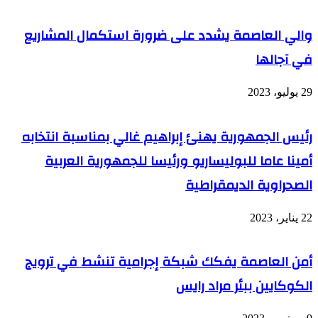
لبلادنا"
لولاية
توقرت
والي العاصمة يشدد على ضرورة استكمال المشاريع
في آجالها
29 يوليو، 2023
رئيس الجمهورية يهنئ إبراهيم غالي بمناسبة انتخابه
أمينا عاما للبوليساريو ورئيسا للجمهورية العربية
الصحراوية الديمقراطية
22 يناير، 2023
أمن العاصمة يفكك شبكة إجرامية تنشط في ترويج
الكوكايين ببئر مراد رايس