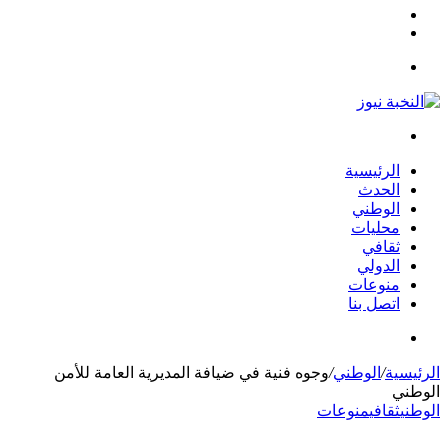
مقال
الوضع
عشوائي
المظلم
القائمة
بحث
عن
الرئيسية
الحدث
الوطني
محليات
ثقافي
الدولي
منوعات
اتصل بنا
بحث
عن
الرئيسية
/
الوطني
/
وجوه فنية في ضيافة المديرية العامة للأمن
الوطني
الوطني
ثقافي
منوعات