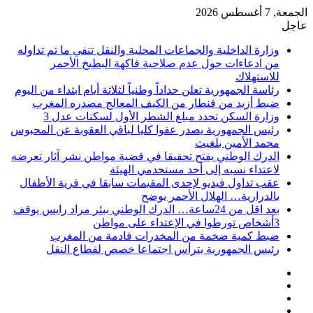
الجمعة, 7 أغسطس 2026
عاجل
وزارة الداخلية والجماعات المحلية والنقل تنفي ما تم تداوله
من ادعاءات حول عدم صلاحية فاكهة البطيخ الأحمر
للاستهلاك
رئاسة الجمهورية تعلن حداداً وطنياً لثلاثة أيام ابتداء من اليوم
ضبط أزيد من قنطار من الكيف المعالج مصدره المغرب
وزارة السكن تحدد مبلغ الشطر الأول لسكنات عدل 3
رئيس الجمهورية يصدر عفوا كليا لباقي العقوبة عن المحبوس
محمد الأمين بلغيث
الدرك الوطني يفتح تحقيقا في قضية مواطن نشر آثار تعرضه
لاعتداء نسبه إلى أحد مستخدمي الهيئة
عقب تداول فيديو لإحدى المقيمات سابقا في قرية الأطفال
بالدرارية… الهلال الأحمر يوضح
بعد اقل من 24ساعة… الدرك الوطني ببئر مراد رايس يوقف
3أشخاص تورطوا في الإعتداء على مواطن
ضبط كمية ضخمة من المخدرات قادمة من المغرب
رئيس الجمهورية يترأس اجتماعا خصص لقطاع النقل
فيسبوك
‫X
‫YouTube
انستقرام