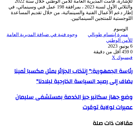
للإشارة، قامت المديرية العامة للأمن الوطني خلال سنة 2022
والثلاثي الأول لسنة 2023 ، بمرافقة 198 عمل فني وسينمائي، في
إطار دعم الأعمال الفنية والسينمائية، من خلال تقديم المساعدة
اللوجستية للمنتجين السينمائيين.
الوسوم
منيرة إبتسام طوبالي
وجوه فنية في ضيافة المديرية العامة
للأمن الوطني
6 يونيو، 2023
0
459
أقل من دقيقة
ڤايبر
طباعة
واتساب
ماسنجر
ماسنجر
بينتيريست
فيسبوك
‫X
رئاسة
رئاسة الجمهورية:" إنتخاب الجزائر يمثل مكسبا ثمينا
الجمهورية:"
يضاف إلى رصيد السياسة الخارجية لبلادنا"
إنتخاب
الجزائر
يمثل
وضع
وضع جهاز سكانير حيز الخدمة بمستشفى سليمان
مكسبا
جهاز
ثمينا
عميرات لولاية توقرت
سكانير
يضاف
حيز
إلى
الخدمة
رصيد
مقالات ذات صلة
بمستشفى
السياسة
سليمان
الخارجية
عميرات