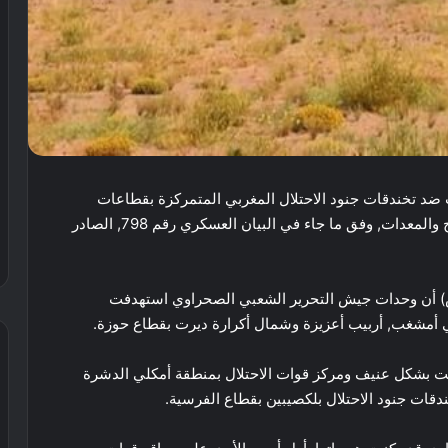
 تخندقات جنود الاحتلال المغربي المتمركزة بقطاعات
حوزة, أمكالا والفرسية, مخلفة خسائر فادحة في الأرواح والمعدات, وفق ما جاء في البيان العسكري رقم 798, الصادر
(واص) أن وحدات جيش التحرير الشعبي الصحراوي استهدفت
ي أمشغب, أربيب أعزيزة وشمال أكرارة ديرت بقطاع حوزة.
 بشكل عنيف ومركز قوات الاحتلال بمنطقة أمكلي الدشرة
دقات جنود الاحتلال بلكصيبين بقطاع الفرسية.