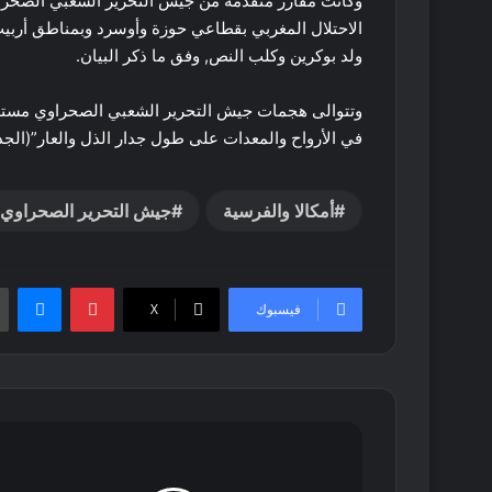
وكانت مفارز متقدمة من جيش التحرير الشعبي الصحراو
الاحتلال المغربي بقطاعي حوزة وأوسرد وبمناطق أربيب
ولد بوكرين وكلب النص, وفق ما ذكر البيان.
وتتوالى هجمات جيش التحرير الشعبي الصحراوي مستهدف
في الأرواح والمعدات على طول جدار الذل والعار”(الجد
أمكالا والفرسية
جيش التحرير الصحراوي 
بينتيريست
ماس
فيسبوك
‫X
رئيس
الجمهورية
يواصل