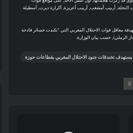
ي قد ركزت هجماتها, أول أمس الأحد, على مواقع قوات
 النخلة, أربيب أمشغب, أربيب أعزيزة, أكرارة ديرت, أسطيلة
ة معاقل قوات الاحتلال المغربي التي “تكبدت خسائر فادحة
ار الرملي), حسب بيان الوزارة.
يستهدف تخندقات جنود الاحتلال المغربي بقطاعات حوزة
نجر
طباعة
استقبال
رسمي
لرئيس