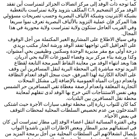
كما توجه ذات الوفد إلى مركز اتصالات الجزائر لتمنراست أين تفقد
الوفد مركز التضخيم CA المكلف بتزويد ولاية تمنراست بالتغطية
بشبكة الانترنيت وشبكة الألياف البصرية وحسب تصريحات مسؤولي
هذا المركز فإن عملية التزويد بالألياف البصرية تعرف نموا سريعا
وفي القريب العاجل ستكون ولاية تمنراست ولاية محورية في هذا
المجال.
وفي سياق الاطلاع على المشاريع الغير المكتملة من أجل الوقوف
على العراقيل التي تواجهها تفقد الوفد ورشة انجاز مكتب بريدي
درجة أولى مع مقر مديرية الوحدة وسكنين وظيفيين بحي أمشوان،
وكذا ورشة بناء مركز بريد وفضاء للموزعات الآلية بحي أدريان.
هذا وبعد انتهاء الوفد من معاينة النقاط المبرمجة التابعة لقطاع
البريد توجه مباشرة إلى المحطة البرية لنقل المسافرين أين وقف
على الحالة الكارثية لهذا المرفق، حيث سجل الوفد انعدام النظافة
وانعدام دورات المياه العمومية بالإضافة إلى مشكل المحلات
التجارية المغلقة وانعدام أرصفة مغطاة تقي المسافرين حر الشمس
وهي نفس الاستنتاجات التي خرج بها الوفد لدى تنقلهم لمعاينة
محطة نقل المسافرين بين البلديات.
كما كان للنواب زيارة إلى محطة توقف سيارات الأجرة حيث اشتكى
المتدخلون من عدم تخصيص السلطات المحلية لمحطات التوقف
في بعض الأحياء.
وفي الفترة المسائية انتقل اعضاء الوفد إلى مطار تمنراست أين كان
في استقبالهم مدير المطار وبعض الاطارات الذين ناشدوا النواب
بإيصال انشغالاتهم الى السلطات المحلية من أجل برمجة المزيد من