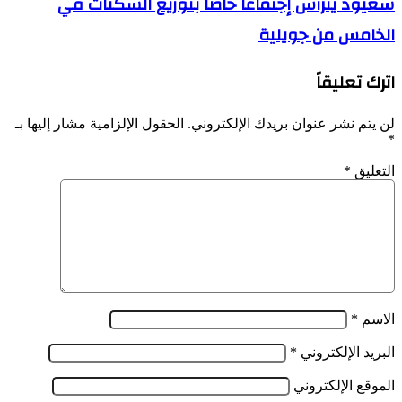
سعيود يترأس إجتماعا خاصا بتوزيع السكنات في
مجال
يترأس
البحث
الخامس من جويلية
إجتماعا
الجنائي
خاصا
لفائدة
بتوزيع
ضباط
اترك تعليقاً
السكنات
من
في
الشرطة
الخامس
لن يتم نشر عنوان بريدك الإلكتروني.
الحقول الإلزامية مشار إليها بـ
الفلسطينية
من
*
جويلية
التعليق
*
الاسم
*
البريد الإلكتروني
*
الموقع الإلكتروني