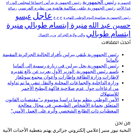
رئيس الجمهورية
رئيس الجمهورية يترأس اجتماعا لمجلس الوزراء
الجمهورية
رئيس الجمهورية يتلقى مكالمة هاتفية من نظيره الفرنسي
غدا الأحد
رسالة
عاجل
عيسو
ع.ح.ع
رئيس الجمهورية بمناسبة اليوم الوطني للهجرة
منيرة إبتسام طوبالي
منيرة
حسين عبد الله
ابتسام طوبالي
والي ولاية الجزائر
وزير الاتصال
أحدث المقالات
رئيس الجمهورية يلتقي ببرلين بأفراد الجالية الجزائرية المقيمة
بألمانيا
رئيس الجمهورية يحل ببرلين في زيارة رسمية إلى ألمانيا
باسم رئيس الجمهورية, الوزير الأول يعرب عن بالغ تقديره
لإطارات وزارة الطاقة وإطارات وأعوان مجمع سونلغاز
وزارة الداخلية والجماعات المحلية والنقل تنفي ما تم تداوله
من ادعاءات حول عدم صلاحية فاكهة البطيخ الأحمر
للاستهلاك
الأمن الوطني ينظم يوما دراسيا موسوم بـ”مقتضيات القانون
المتعلق بحماية الأشخاص الطبيعيين في مجال معالجة
المعطيات ذات الطابع الشخصي وأثره على العمل الأمني”
من نحن
النخبة نيوز منبر إعلامي إلكتروني جزائري يهتم بتغطية الأحداث الآنية