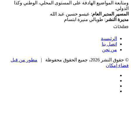
ومتابعة المواضيع الهادفة على المستوى المحلي، الوطني وكذا
الدولي.
المسير المدير العام
: عيسو حسين عبد الله
مديرة النشر
: طوبالي منيرة ابتسام
صفحات
الرئيسية
اتصل بنا
من نحن
© حقوق النشر 2026، جميع الحقوق محفوظة |
مطور من قبل
فضاء إمكان
فيسبوك
‫X
‫YouTube
انستقرام
‫X
زر
تيلقرام
واتساب
فيسبوك
الذهاب
إلى
الأعلى