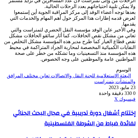
الرحلات من وإلى تمنراست لأن عدد المسافرين في تزايد مستمر
ولا يمكن تلبية احتياجاتهم بعدد الرحلات الحالية.
بعدها توجه أعضاء الوفد إلى مركز المراقبة الجوية أين إستمعوا
لعرض قدمه إطارات هذا المركز حول أهم المهام والخدمات التي
يقدمها.
وفي الأخير عاين الوفد مؤسسة النقل الحضري لتمنراست والتي
تعاني من مشكل نقص الحافلات، كما أثار سائقو الحافلات مشكل
نقص قطاع الغيار كما طرح مدير هذه المؤسسة مشكل التخلص من
النفايات الكميائية المخصصة لمحاربة الجراد المتراكمة في محيط
هذه المؤسسة منذ التسعينيات وما تشكله من خطر على صحة
المواطنين عامة والموظفين على وجه الخصوص.
الوسوم
البعثة الاستعلامية للجنة النقل والاتصالات تعاين مختلف المرافق
والمنشآت بتمنراست
23 مايو، 2023
0
330
دقيقة واحدة
ڤايبر
طباعة
واتساب
ماسنجر
ماسنجر
بينتيريست
فيسبوك
‫X
إختتام
إختتام أشغال دورة تدريبية في مجال البحث الجنائي
أشغال
لفائدة ضباط من الشرطة الفلسطينية
دورة
تدريبية
في
سعيود