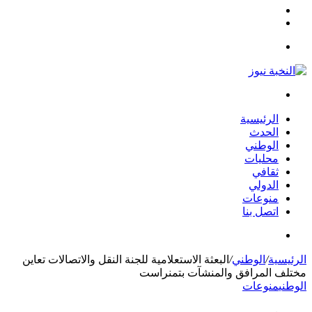
مقال
الوضع
عشوائي
المظلم
القائمة
بحث
عن
الرئيسية
الحدث
الوطني
محليات
ثقافي
الدولي
منوعات
اتصل بنا
بحث
عن
الرئيسية
/
الوطني
/
البعثة الاستعلامية للجنة النقل والاتصالات تعاين
مختلف المرافق والمنشآت بتمنراست
الوطني
منوعات