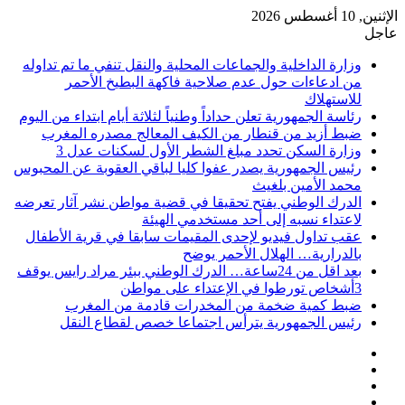
الإثنين, 10 أغسطس 2026
عاجل
وزارة الداخلية والجماعات المحلية والنقل تنفي ما تم تداوله
من ادعاءات حول عدم صلاحية فاكهة البطيخ الأحمر
للاستهلاك
رئاسة الجمهورية تعلن حداداً وطنياً لثلاثة أيام ابتداء من اليوم
ضبط أزيد من قنطار من الكيف المعالج مصدره المغرب
وزارة السكن تحدد مبلغ الشطر الأول لسكنات عدل 3
رئيس الجمهورية يصدر عفوا كليا لباقي العقوبة عن المحبوس
محمد الأمين بلغيث
الدرك الوطني يفتح تحقيقا في قضية مواطن نشر آثار تعرضه
لاعتداء نسبه إلى أحد مستخدمي الهيئة
عقب تداول فيديو لإحدى المقيمات سابقا في قرية الأطفال
بالدرارية… الهلال الأحمر يوضح
بعد اقل من 24ساعة… الدرك الوطني ببئر مراد رايس يوقف
3أشخاص تورطوا في الإعتداء على مواطن
ضبط كمية ضخمة من المخدرات قادمة من المغرب
رئيس الجمهورية يترأس اجتماعا خصص لقطاع النقل
فيسبوك
‫X
‫YouTube
انستقرام