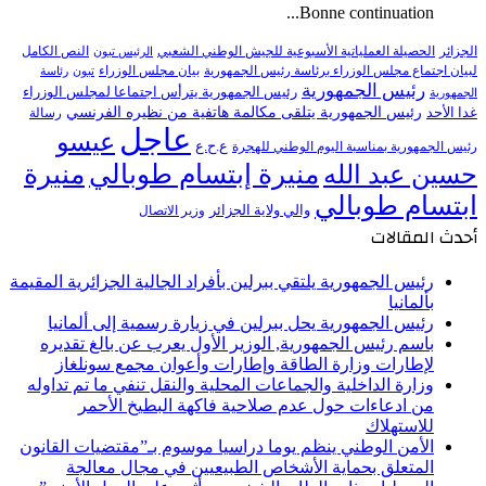
Bonne continuation...
النص الكامل
الجزائر
الحصيلة العملياتية الأسبوعية للجيش الوطني الشعبي
الرئيس تبون
لبيان اجتماع مجلس الوزراء برئاسة رئيس الجمهورية
بيان مجلس الوزراء
تبون
رئاسة
رئيس الجمهورية
رئيس الجمهورية يترأس اجتماعا لمجلس الوزراء
الجمهورية
رئيس الجمهورية يتلقى مكالمة هاتفية من نظيره الفرنسي
غدا الأحد
رسالة
عاجل
عيسو
ع.ح.ع
رئيس الجمهورية بمناسبة اليوم الوطني للهجرة
منيرة إبتسام طوبالي
منيرة
حسين عبد الله
ابتسام طوبالي
والي ولاية الجزائر
وزير الاتصال
أحدث المقالات
رئيس الجمهورية يلتقي ببرلين بأفراد الجالية الجزائرية المقيمة
بألمانيا
رئيس الجمهورية يحل ببرلين في زيارة رسمية إلى ألمانيا
باسم رئيس الجمهورية, الوزير الأول يعرب عن بالغ تقديره
لإطارات وزارة الطاقة وإطارات وأعوان مجمع سونلغاز
وزارة الداخلية والجماعات المحلية والنقل تنفي ما تم تداوله
من ادعاءات حول عدم صلاحية فاكهة البطيخ الأحمر
للاستهلاك
الأمن الوطني ينظم يوما دراسيا موسوم بـ”مقتضيات القانون
المتعلق بحماية الأشخاص الطبيعيين في مجال معالجة