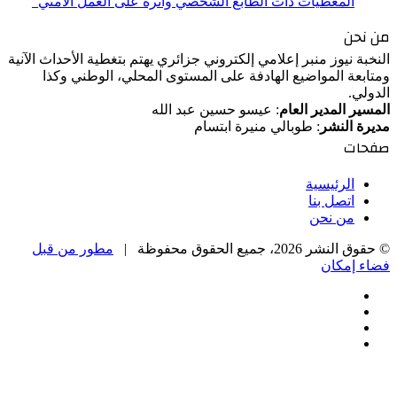
المعطيات ذات الطابع الشخصي وأثره على العمل الأمني”
من نحن
النخبة نيوز منبر إعلامي إلكتروني جزائري يهتم بتغطية الأحداث الآنية
ومتابعة المواضيع الهادفة على المستوى المحلي، الوطني وكذا
الدولي.
المسير المدير العام
: عيسو حسين عبد الله
مديرة النشر
: طوبالي منيرة ابتسام
صفحات
الرئيسية
اتصل بنا
من نحن
© حقوق النشر 2026، جميع الحقوق محفوظة |
مطور من قبل
فضاء إمكان
فيسبوك
‫X
‫YouTube
انستقرام
‫X
زر
تيلقرام
واتساب
فيسبوك
الذهاب