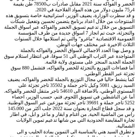
الخضر و الفواكه سنة 2021 مقابل صادرات ب78500 طن بقيمة
4ر75 مليون دولار من هذه المواد الفلاحية في 2020.
و قد سطرت الوزارة، يضيف الوزير، استراتيجية خاصة بتسويق هذه
المنتوجات من خلال اعداد برنامج يتضمن تحسين وتفعيل شبكات
التسويق من خلال تدعيم تسويق الخضر والفواكه عبر اسواق الجملة
والتجزئة، حيث تم انجاز 7 اسواق جديدة من طرف المؤسسة
العمومية الاقتصادية “ماغرو” والتي تم استلامها خلال السنوات
الثلاث الاخيرة عبر مختلف جهات الوطن.
و وصل بهذا العدد الاجمالي لاسواق الخضر والفواكه بالجملة
المتواجدة عبر التراب الوطني الى 51 سوقا، في انتظار استلام سوق
الجملة الجديد المنجز على مستوى ولاية قالمة.
أما فضاءات التوزيع بالتجزئة للخضر والفواكه، فتشمل 880 سوق
تجزئة عبر القطر الوطني.
كما ينشط حاليا في مجال التوزيع بالجملة للخضر والفواكه، يضيف
السيد رزيق، 5081 وكيل تاجر جملة و 35502 تاجر تجزئة على
المستوى الوطني، بالاضافة الى 54610 تاجر متنقل للخضر والفواكه.
أما عن الناشطين في تسويق اللحوم, فتم، حسب الوزير، احصاء
5252 تاجر جملة و 39691 تاجر تجزئة موزعين عبر السوق الوطنية.
و قد سجل قطاع التجارة بعنوان سنة 2022 جلب اكثر من 145.000
راس من الماشية الحية, من اغنام و ابقار و ماعز و ابل، في اطار
تجارة المقايضة الحدودية التي من شانها تدعيم تموين الولايات
الشمالية.
و تطرق السيد هني بالمناسبة الى التموين بمادة الحليب و الى