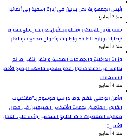
رئيس الجمهورية يحل ببرلين في زيارة رسمية إلى ألمانيا
منذ 3 أسابيع
باسم رئيس الجمهورية, الوزير الأول يعرب عن بالغ تقديره
لإطارات وزارة الطاقة وإطارات وأعوان مجمع سونلغاز
منذ 3 أسابيع
وزارة الداخلية والجماعات المحلية والنقل تنفي ما تم
تداوله من ادعاءات حول عدم صلاحية فاكهة البطيخ الأحمر
للاستهلاك
منذ 4 أسابيع
الأمن الوطني ينظم يوما دراسيا موسوم بـ”مقتضيات
القانون المتعلق بحماية الأشخاص الطبيعيين في مجال
معالجة المعطيات ذات الطابع الشخصي وأثره على العمل
الأمني”
منذ 4 أسابيع