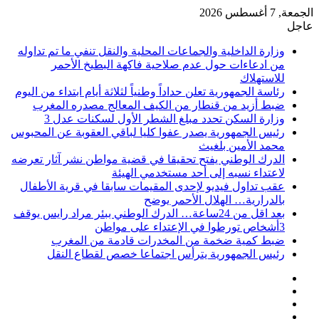
الجمعة, 7 أغسطس 2026
عاجل
وزارة الداخلية والجماعات المحلية والنقل تنفي ما تم تداوله
من ادعاءات حول عدم صلاحية فاكهة البطيخ الأحمر
للاستهلاك
رئاسة الجمهورية تعلن حداداً وطنياً لثلاثة أيام ابتداء من اليوم
ضبط أزيد من قنطار من الكيف المعالج مصدره المغرب
وزارة السكن تحدد مبلغ الشطر الأول لسكنات عدل 3
رئيس الجمهورية يصدر عفوا كليا لباقي العقوبة عن المحبوس
محمد الأمين بلغيث
الدرك الوطني يفتح تحقيقا في قضية مواطن نشر آثار تعرضه
لاعتداء نسبه إلى أحد مستخدمي الهيئة
عقب تداول فيديو لإحدى المقيمات سابقا في قرية الأطفال
بالدرارية… الهلال الأحمر يوضح
بعد اقل من 24ساعة… الدرك الوطني ببئر مراد رايس يوقف
3أشخاص تورطوا في الإعتداء على مواطن
ضبط كمية ضخمة من المخدرات قادمة من المغرب
رئيس الجمهورية يترأس اجتماعا خصص لقطاع النقل
فيسبوك
‫X
‫YouTube
انستقرام