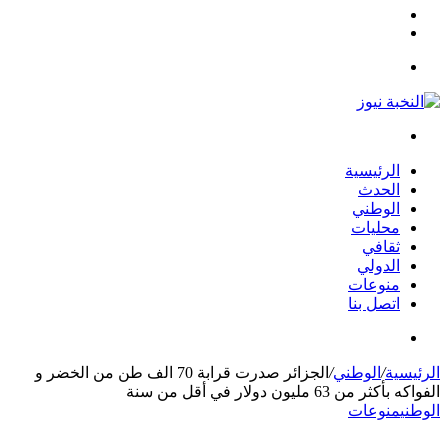
مقال
الوضع
عشوائي
المظلم
القائمة
بحث
عن
الرئيسية
الحدث
الوطني
محليات
ثقافي
الدولي
منوعات
اتصل بنا
بحث
عن
الرئيسية
/
الوطني
/
الجزائر صدرت قرابة 70 الف طن من الخضر و
الفواكه بأكثر من 63 مليون دولار في أقل من سنة
الوطني
منوعات