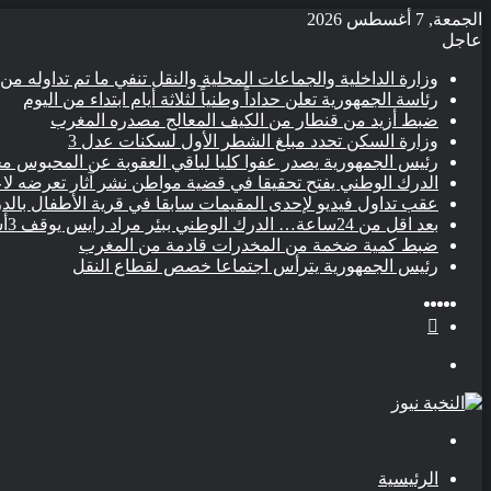
الجمعة, 7 أغسطس 2026
عاجل
وزارة الداخلية والجماعات المحلية والنقل تنفي ما تم تداوله م
رئاسة الجمهورية تعلن حداداً وطنياً لثلاثة أيام ابتداء من اليوم
ضبط أزيد من قنطار من الكيف المعالج مصدره المغرب
وزارة السكن تحدد مبلغ الشطر الأول لسكنات عدل 3
رئيس الجمهورية يصدر عفوا كليا لباقي العقوبة عن المحبوس مح
الدرك الوطني يفتح تحقيقا في قضية مواطن نشر آثار تعرضه لاع
عقب تداول فيديو لإحدى المقيمات سابقا في قرية الأطفال بالدر
بعد اقل من 24ساعة… الدرك الوطني ببئر مراد رايس يوقف 3أشخاص تورطوا في الإعتداء على مواطن
ضبط كمية ضخمة من المخدرات قادمة من المغرب
رئيس الجمهورية يترأس اجتماعا خصص لقطاع النقل
‫YouTube
‫X
فيسبوك
مقال
انستقرام
الوضع
عشوائي
المظلم
القائمة
بحث
عن
الرئيسية