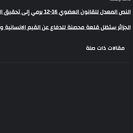
النص
النص المعدل للقانون العضوي 16-12 يرمي إلى تحقيق التكامل والانسجام بين السلطتين التشريعية والتنفيذية
المعدل
للقانون
الجزائر
الجزائر ستظل قلعة محصنة للدفاع عن القيم الانسانية و
العضوي
ستظل
16-
قلعة
12
محصنة
يرمي
مقالات ذات صلة
للدفاع
إلى
عن
تحقيق
القيم
التكامل
الانسانية
والانسجام
وسيادة
بين
الأوطان
السلطتين
التشريعية
والتنفيذية