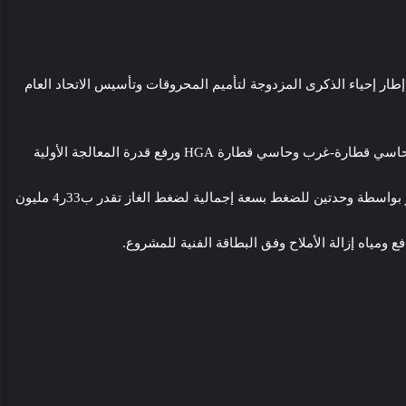
 إحياء الذكرى المزدوجة لتأميم المحروقات وتأسيس الاتحاد العام
و من شأن هذه المنشأة تحسين انتاج النفط بتسهيل التدفق عبر شبكة الجمع للحقول الجنوبية لحاسي مسعود وهي حاسي طرفة وحاسي زعباط وحاسي قطارة-غرب وحاسي قطارة HGA ورفع قدرة المعالجة الأولية
كما يمكن هذا المركز من استرجاع واستغلال الغازات المصاحبة الناتجة عن الفصل وإرسالها إلى المركز الصناعي الجنوبي لضخها على مستوى الآبار بواسطة وحدتين للضغط بسعة إجمالية لضغط الغاز تقدر ب33ر4 مليون