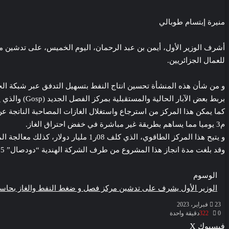
منيرة إبتسام طوبالي
أشرف الوزير الأول، أيمن بن عبد الرحمان، اليوم الخميس، على تدشين 
للعمال الجزائريين.
بربط بعض الآبار الحالية والمستقبلية بمركز الفصل الجديد (Gosp) والذي يمكنه معالجة 60 الف برميل يوميا من النفط.
م3 يوميا مما يساهم بطريقة غير مباشرة في خفض احتراق الغاز.
و يتيح هذا المركز الطاقوي، الذي كلف 08ر1 مليار دولار، كذلك معالجة المياه الزيتية المنتجة وتوجيهها نحو مرافق إعادة الحقن، وإمداد الآبار بغاز الدفع ومياه إزالة الأملاح وفق البطاقة الفنية للمشروع.
وقد بلغت مدة انجاز هذا المشروع من طرف الشركة الهندية “دودصال” 65 شهرا.
الوسوم
الوزير الأول يشرف على تدشين مركز فصل و ضغط النفط والغاز بحاس
23 فبراير، 2023
0
322
دقيقة واحدة
ڤايبر
طباعة
واتساب
ماسنجر
ماسنجر
بينتيريست
فيسبوك
‫X