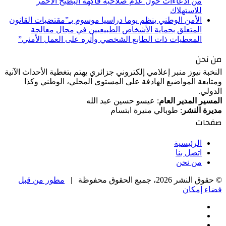
من ادعاءات حول عدم صلاحية فاكهة البطيخ الأحمر
للاستهلاك
الأمن الوطني ينظم يوما دراسيا موسوم بـ”مقتضيات القانون
المتعلق بحماية الأشخاص الطبيعيين في مجال معالجة
المعطيات ذات الطابع الشخصي وأثره على العمل الأمني”
من نحن
النخبة نيوز منبر إعلامي إلكتروني جزائري يهتم بتغطية الأحداث الآنية
ومتابعة المواضيع الهادفة على المستوى المحلي، الوطني وكذا
الدولي.
المسير المدير العام
: عيسو حسين عبد الله
مديرة النشر
: طوبالي منيرة ابتسام
صفحات
الرئيسية
اتصل بنا
من نحن
© حقوق النشر 2026، جميع الحقوق محفوظة |
مطور من قبل
فضاء إمكان
فيسبوك
‫X
‫YouTube