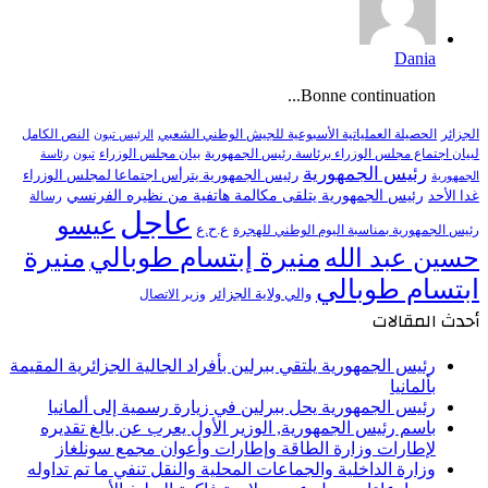
Dania
Bonne continuation...
النص الكامل
الجزائر
الحصيلة العملياتية الأسبوعية للجيش الوطني الشعبي
الرئيس تبون
لبيان اجتماع مجلس الوزراء برئاسة رئيس الجمهورية
بيان مجلس الوزراء
تبون
رئاسة
رئيس الجمهورية
رئيس الجمهورية يترأس اجتماعا لمجلس الوزراء
الجمهورية
رئيس الجمهورية يتلقى مكالمة هاتفية من نظيره الفرنسي
غدا الأحد
رسالة
عاجل
عيسو
ع.ح.ع
رئيس الجمهورية بمناسبة اليوم الوطني للهجرة
منيرة إبتسام طوبالي
منيرة
حسين عبد الله
ابتسام طوبالي
والي ولاية الجزائر
وزير الاتصال
أحدث المقالات
رئيس الجمهورية يلتقي ببرلين بأفراد الجالية الجزائرية المقيمة
بألمانيا
رئيس الجمهورية يحل ببرلين في زيارة رسمية إلى ألمانيا
باسم رئيس الجمهورية, الوزير الأول يعرب عن بالغ تقديره
لإطارات وزارة الطاقة وإطارات وأعوان مجمع سونلغاز
وزارة الداخلية والجماعات المحلية والنقل تنفي ما تم تداوله