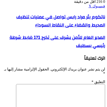
0
216
أقل من دقيقة
ڤايبر
طباعة
واتساب
ماسنجر
ماسنجر
بينتيريست
فيسبوك
‫X
ناتكوم
ناتكوم بئر مراد رايس تواصل في عمليات تنظيف
بئر
المحيط والقضاء على النقاط السوداء
مراد
رايس
تواصل
المدير
المدير العام للأمن يشرف على تخرج 171 ضابط شرطة
في
العام
عمليات
رئيسي بسطيف
للأمن
تنظيف
يشرف
المحيط
على
والقضاء
اترك تعليقاً
تخرج
على
171
النقاط
ضابط
لن يتم نشر عنوان بريدك الإلكتروني.
الحقول الإلزامية مشار إليها بـ
السوداء
شرطة
*
رئيسي
بسطيف
التعليق
*