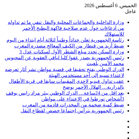
الخميس, 6 أغسطس 2026
عاجل
وزارة الداخلية والجماعات المحلية والنقل تنفي ما تم تداوله
من ادعاءات حول عدم صلاحية فاكهة البطيخ الأحمر
للاستهلاك
رئاسة الجمهورية تعلن حداداً وطنياً لثلاثة أيام ابتداء من اليوم
ضبط أزيد من قنطار من الكيف المعالج مصدره المغرب
وزارة السكن تحدد مبلغ الشطر الأول لسكنات عدل 3
رئيس الجمهورية يصدر عفوا كليا لباقي العقوبة عن المحبوس
محمد الأمين بلغيث
الدرك الوطني يفتح تحقيقا في قضية مواطن نشر آثار تعرضه
لاعتداء نسبه إلى أحد مستخدمي الهيئة
عقب تداول فيديو لإحدى المقيمات سابقا في قرية الأطفال
بالدرارية… الهلال الأحمر يوضح
بعد اقل من 24ساعة… الدرك الوطني ببئر مراد رايس يوقف
3أشخاص تورطوا في الإعتداء على مواطن
ضبط كمية ضخمة من المخدرات قادمة من المغرب
رئيس الجمهورية يترأس اجتماعا خصص لقطاع النقل
فيسبوك
‫X
‫YouTube
انستقرام