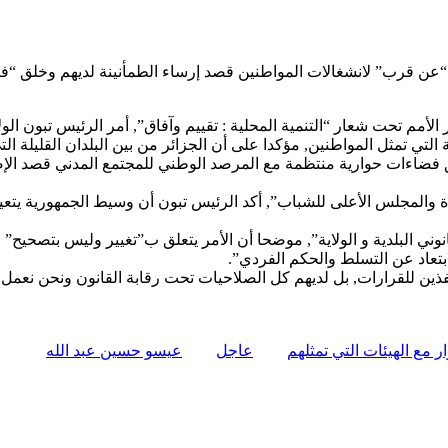
اء “عن قرب” لانشغالات المواطنين قصد إرساء الطمأنينة لديهم وخلق “
لأمم تحت شعار “التنمية المحلية : تقييم وآفاق”, أمر الرئيس تبون ال
ي تمثل المواطنين, مؤكدا على أن الجزائر من بين البلدان القليلة الت
ق فضاءات حوارية منتظمة مع المرصد الوطني للمجتمع المدني قصد الإ
 والمجلس الأعلى للشباب”, أكد الرئيس تبون أن وسيط الجمهورية يتعين 
ني البلدية و الولاية”, موضحا أن الأمر يتعلق ب”تغيير وليس بتصحيح
ابتعاد عن التسلط والحكم الفردي”.
ذين للقرارات, بل لديهم كل الصلاحيات تحت رقابة القانون ونحن نعمل ع
ر مع الهيئات التي تمثلهم
عاجل
عيسو حسين عبد الله