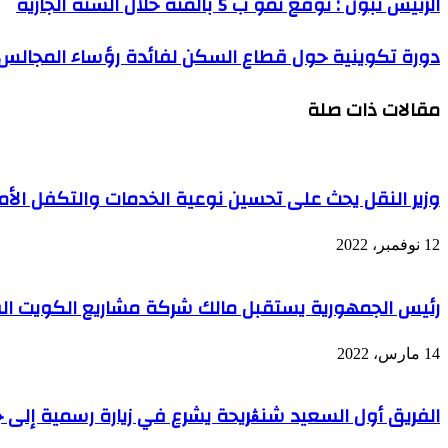
الرئيس تبون : توقع نمو ب 5 بالمئة خلال السنة الجارية
تبون
:
دورة
دورة تكوينية حول قطاع السكن لفائدة رؤساء المجالس ا
توقع
تكوينية
نمو
حول
ب
مقالات ذات صلة
قطاع
5
السكن
بالمئة
لفائدة
خلال
رؤساء
السنة
المجالس
الجارية
وزير النقل يحث على تحسين نوعية الخدمات والتكفل الأم
الشعبية
البلدية
12 نوفمبر، 2022
رئيس الجمهورية يستقبل مالك شركة مشاريع الكويت ال
14 مارس، 2022
الفريق أول السعيد شنڨريحة يشرع في زيارة رسمية إلى ج