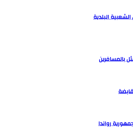
لشعبية البلدية
ثل بالمسافرين
قابضة
مهورية رواندا