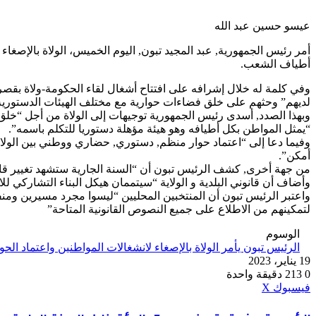
عيسو حسين عبد الله
أمر رئيس الجمهورية, عبد المجيد تبون, اليوم الخميس، الولاة بالإصغ
أطياف الشعب.
وفي كلمة له خلال إشرافه على افتتاح أشغال لقاء الحكومة-ولاة بقصر ا
لديهم” وحثهم على خلق فضاءات حوارية مع مختلف الهيئات الدستورية الت
وبهذا الصدد, أسدى رئيس الجمهورية توجيهات إلى الولاة من أجل “خل
“يمثل المواطن بكل أطيافه وهو هيئة مؤهلة دستوريا للتكلم باسمه”.
وفيما دعا إلى “اعتماد حوار منظم, دستوري, حضاري ووطني بين الولاة
أمكن”.
من جهة أخرى, كشف الرئيس تبون أن “السنة الجارية ستشهد تغيير قانو
وأضاف أن قانوني البلدية و الولاية “سيتممان هيكل البناء التشاركي لل
واعتبر الرئيس تبون أن المنتخبين المحليين “ليسوا مجرد مسيرين ومنف
لتمكينهم من الاطلاع على جميع النصوص القانونية المتاحة”
الوسوم
الرئيس تبون يأمر الولاة بالإصغاء لانشغالات المواطنين واعتماد الحوا
19 يناير، 2023
0
213
دقيقة واحدة
ڤايبر
طباعة
واتساب
ماسنجر
ماسنجر
بينتيريست
فيسبوك
‫X
الرئيس