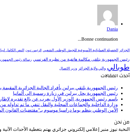
Dania
Bonne continuation...
النص الكامل لبيا
الجزائر
الحصيلة العملياتية الأسبوعية للجيش الوطني الشعبي
الرئيس تبون
رئيس الجمهورية يتلقى مكالمة هاتفية من نظيره الفرنسي
رسالة رئيس الجمهورية 
طوبالي
والي ولاية الجزائر
وزير الاتصال
أحدث المقالات
رئيس الجمهورية يلتقي ببرلين بأفراد الجالية الجزائرية المقيمة بأل
رئيس الجمهورية يحل ببرلين في زيارة رسمية إلى ألمانيا
باسم رئيس الجمهورية, الوزير الأول يعرب عن بالغ تقديره لإط
وزارة الداخلية والجماعات المحلية والنقل تنفي ما تم تداوله م
الأمن الوطني ينظم يوما دراسيا موسوم بـ”مقتضيات القانون ا
من نحن
النخبة نيوز منبر إعلامي إلكتروني جزائري يهتم بتغطية الأحداث الآنية