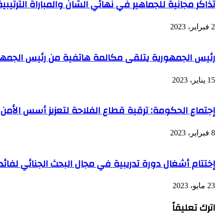
تذاكر مجانية للجماهير في نهائي الشان والمباراة الترتيبية
لمنطقة
على
الشرق
إثر
الأوسط
هبوب
2 فبراير، 2023
وشمال
رياح
إفريقيا
قوية
رئيس الجمهورية يتلقى مكالمة هاتفية من رئيس الجمهور
15 يناير، 2023
إجتماع الحكومة: ترقية قطاع الفلاحة لتعزيز أسس الأمن 
8 فبراير، 2023
إختتام أشغال دورة تدريبية في مجال البحث الجنائي لفا
23 مايو، 2023
اترك تعليقاً