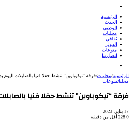
بحث
عن
الرئيسية
الحدث
الوطني
محليات
ثقافي
الدولي
منوعات
اتصل بنا
بحث
عن
الرئيسية
/
محليات
/
فرقة “تيكوباوين” تنشط حفلا فنيا بالصابلات اليوم بدا
محليات
منوعات
فرقة “تيكوباوين” تنشط حفلا فنيا بالصابلات 
17 يناير، 2023
0
228
أقل من دقيقة