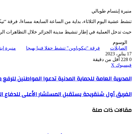
منيرة إبتسام طوبالي
تنشط عشية اليوم الثلاثاء، بداية من الساعة السابعة مساءا، فرقة “تي
حيث تدخل العملية في إطار تنشيط مدينة الجزائر خلال التظاهرات الرياض
الوسوم
الصابلات
فرقة "تيكوباوين" تنشط حفلا فنيا بهيجا
منيرة إب
17 يناير، 2023
0
228
أقل من دقيقة
ڤايبر
طباعة
واتساب
ماسنجر
ماسنجر
بينتيريست
فيسبوك
‫X
المديرية
المديرية العامة للحماية المدنية تدعوا المواطنين للرفع 
العامة
للحماية
الفريق
الفريق أول شنقريحة يستقبل المستشار الأعلى للدفاع ا
المدنية
أول
تدعوا
شنقريحة
المواطنين
مقالات ذات صلة
يستقبل
للرفع
المستشار
من
الأعلى
درجة
للدفاع
الحيطة
البريطاني
والحذر