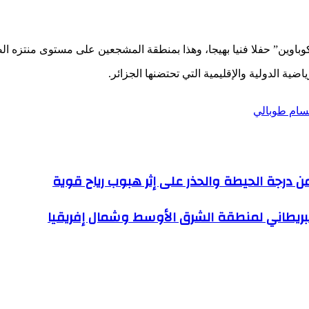
كوباوين” حفلا فنيا بهيجا، وهذا بمنطقة المشجعين على مستوى منتزه ال
ية الدولية والإقليمية التي تحتضنها الجزائر.
تسام طوبالي
من درجة الحيطة والحذر على إثر هبوب رياح قوية
لبريطاني لمنطقة الشرق الأوسط وشمال إفريقيا