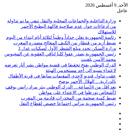
الأحد, 9 أغسطس 2026
عاجل
وزارة الداخلية والجماعات المحلية والنقل تنفي ما تم تداوله
من ادعاءات حول عدم صلاحية فاكهة البطيخ الأحمر
للاستهلاك
رئاسة الجمهورية تعلن حداداً وطنياً لثلاثة أيام ابتداء من اليوم
ضبط أزيد من قنطار من الكيف المعالج مصدره المغرب
وزارة السكن تحدد مبلغ الشطر الأول لسكنات عدل 3
رئيس الجمهورية يصدر عفوا كليا لباقي العقوبة عن المحبوس
محمد الأمين بلغيث
الدرك الوطني يفتح تحقيقا في قضية مواطن نشر آثار تعرضه
لاعتداء نسبه إلى أحد مستخدمي الهيئة
عقب تداول فيديو لإحدى المقيمات سابقا في قرية الأطفال
بالدرارية… الهلال الأحمر يوضح
بعد اقل من 24ساعة… الدرك الوطني ببئر مراد رايس يوقف
3أشخاص تورطوا في الإعتداء على مواطن
ضبط كمية ضخمة من المخدرات قادمة من المغرب
رئيس الجمهورية يترأس اجتماعا خصص لقطاع النقل
فيسبوك
‫X
‫YouTube
انستقرام