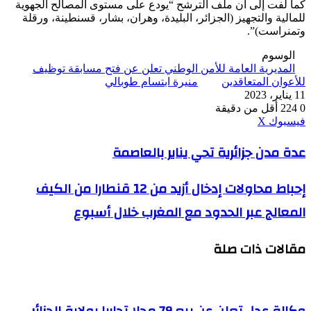
كما لفت إلى أن ملف الترشح “يودع على مستوى المصالح الجهوية
للمالية والتجهيز (الجزائر، البليدة، وهران، بشار، قسنطينة، ورقلة
وتمنراست)”.
الوسوم
المديرية العامة للأمن الوطني تعلن عن فتح مسابقة توظيف
للأعوان المتعاقدين
منيرة ابتسام طوبالي
11 يناير، 2023
0
224
أقل من دقيقة
ڤايبر
طباعة
واتساب
ماسنجر
ماسنجر
بينتيريست
فيسبوك
‫X
عدة
عدة مدن جزائرية تحي يناير بالعاصمة
مدن
جزائرية
إحباط
إحباط محاولات إدخال أزيد من 12 قنطارا من الكيف
تحي
محاولات
يناير
المعالج عبر الحدود مع المغرب خلال أسبوع
إدخال
بالعاصمة
أزيد
من
مقالات ذات صلة
12
قنطارا
من
الكيف
المعالج