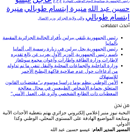
ع.ح.ع
رئيس الجمهورية بمناسبة اليوم الوطني للهجرة
منيرة إبتسام طوبالي
منيرة
حسين عبد الله
ابتسام طوبالي
والي ولاية الجزائر
وزير الاتصال
أحدث المقالات
رئيس الجمهورية يلتقي ببرلين بأفراد الجالية الجزائرية المقيمة
بألمانيا
رئيس الجمهورية يحل ببرلين في زيارة رسمية إلى ألمانيا
باسم رئيس الجمهورية, الوزير الأول يعرب عن بالغ تقديره
لإطارات وزارة الطاقة وإطارات وأعوان مجمع سونلغاز
وزارة الداخلية والجماعات المحلية والنقل تنفي ما تم تداوله
من ادعاءات حول عدم صلاحية فاكهة البطيخ الأحمر
للاستهلاك
الأمن الوطني ينظم يوما دراسيا موسوم بـ”مقتضيات القانون
المتعلق بحماية الأشخاص الطبيعيين في مجال معالجة
المعطيات ذات الطابع الشخصي وأثره على العمل الأمني”
من نحن
النخبة نيوز منبر إعلامي إلكتروني جزائري يهتم بتغطية الأحداث الآنية
ومتابعة المواضيع الهادفة على المستوى المحلي، الوطني وكذا
الدولي.
المسير المدير العام
: عيسو حسين عبد الله