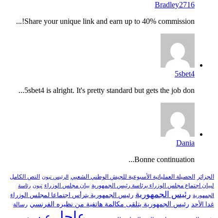
Bradley2716
Share your unique link and earn up to 40% commission!...
5sbet4
5sbet4 is alright. It's pretty standard but gets the job don...
Dania
Bonne continuation...
النص الكامل
الجزائر
الحصيلة العملياتية الأسبوعية للجيش الوطني الشعبي
الرئيس تبون
لبيان اجتماع مجلس الوزراء برئاسة رئيس الجمهورية
بيان مجلس الوزراء
تبون
رئاسة
رئيس الجمهورية
رئيس الجمهورية يترأس اجتماعا لمجلس الوزراء
الجمهورية
رئيس الجمهورية يتلقى مكالمة هاتفية من نظيره الفرنسي
غدا الأحد
رسالة
عاجل
عيسو