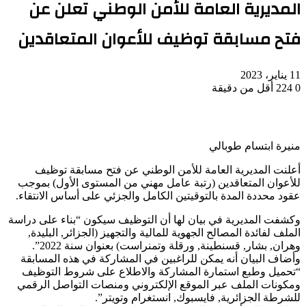
المديرية العامة للأمن الوطني تعلن عن
فتح مسابقة توظيف للأعوان المتعاقدين
11 يناير، 2023
0
224
أقل من دقيقة
منيرة ابتسام طوبالي
أعلنت المديرية العامة للأمن الوطني عن فتح مسابقة توظيف
للأعوان المتعاقدين (رتبة عامل مهني من المستوى الأول) بموجب
عقود محددة المدة بالتوقيتين الكامل والجزئي على أساس الانتقاء.
وكشفت المديرية في بيان لها أن التوظيف سيكون “بناء على دراسة
الملف لفائدة المصالح الجهوية للمالية والتجهيز (الجزائر, البليدة,
وهران, بشار, قسنطينة, ورقلة وتمنراست) بعنوان سنة 2022”.
وأضاف البيان أنه يمكن للراغبين في المشاركة في هذه المسابقة
“تحميل وطبع استمارة المشاركة والاطلاع على شروط التوظيف
ومكونات الملف عبر الموقع الإلكتروني ومنصات التواصل الرقمي
للشرطة الجزائرية, فايسبوك, انستغرام وتويتر”.