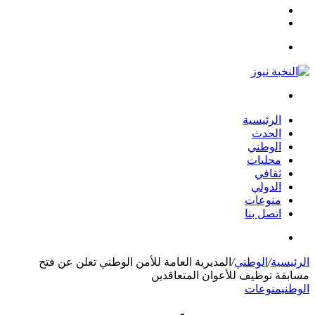
مقال
الوضع
عشوائي
المظلم
القائمة
بحث
عن
الرئيسية
الحدث
الوطني
محليات
ثقافي
الدولي
منوعات
اتصل بنا
بحث
عن
الرئيسية
/
الوطني
/
المديرية العامة للأمن الوطني تعلن عن فتح
مسابقة توظيف للأعوان المتعاقدين
الوطني
منوعات