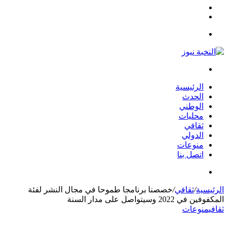
مقال
الوضع
عشوائي
المظلم
القائمة
بحث
عن
الرئيسية
الحدث
الوطني
محليات
ثقافي
الدولي
منوعات
اتصل بنا
بحث
عن
الرئيسية
/
ثقافي
/
خصصنا برنامجا طموحا في مجال النشر لفئة
المكفوفين في 2022 وسيتواصل على مدار السنة
ثقافي
منوعات