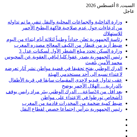
السبت, 8 أغسطس 2026
عاجل
وزارة الداخلية والجماعات المحلية والنقل تنفي ما تم تداوله
من ادعاءات حول عدم صلاحية فاكهة البطيخ الأحمر
للاستهلاك
رئاسة الجمهورية تعلن حداداً وطنياً لثلاثة أيام ابتداء من اليوم
ضبط أزيد من قنطار من الكيف المعالج مصدره المغرب
وزارة السكن تحدد مبلغ الشطر الأول لسكنات عدل 3
رئيس الجمهورية يصدر عفوا كليا لباقي العقوبة عن المحبوس
محمد الأمين بلغيث
الدرك الوطني يفتح تحقيقا في قضية مواطن نشر آثار تعرضه
لاعتداء نسبه إلى أحد مستخدمي الهيئة
عقب تداول فيديو لإحدى المقيمات سابقا في قرية الأطفال
بالدرارية… الهلال الأحمر يوضح
بعد اقل من 24ساعة… الدرك الوطني ببئر مراد رايس يوقف
3أشخاص تورطوا في الإعتداء على مواطن
ضبط كمية ضخمة من المخدرات قادمة من المغرب
رئيس الجمهورية يترأس اجتماعا خصص لقطاع النقل
فيسبوك
‫X
‫YouTube
انستقرام