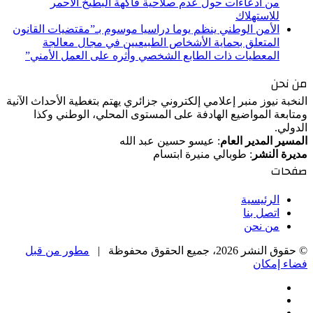
من ادعاءات حول عدم صلاحية فاكهة البطيخ الأحمر
للاستهلاك
الأمن الوطني ينظم يوما دراسيا موسوم بـ”مقتضيات القانون
المتعلق بحماية الأشخاص الطبيعيين في مجال معالجة
المعطيات ذات الطابع الشخصي وأثره على العمل الأمني”
من نحن
النخبة نيوز منبر إعلامي إلكتروني جزائري يهتم بتغطية الأحداث الآنية
ومتابعة المواضيع الهادفة على المستوى المحلي، الوطني وكذا
الدولي.
المسير المدير العام
: عيسو حسين عبد الله
مديرة النشر
: طوبالي منيرة ابتسام
صفحات
الرئيسية
اتصل بنا
من نحن
© حقوق النشر 2026، جميع الحقوق محفوظة |
مطور من قبل
فضاء إمكان
فيسبوك
‫X
‫YouTube