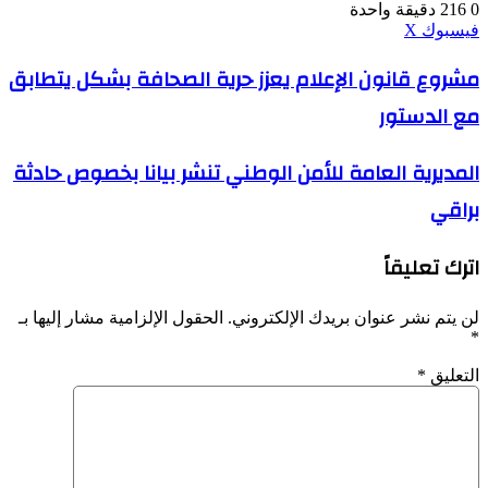
0
216
دقيقة واحدة
ڤايبر
طباعة
واتساب
ماسنجر
ماسنجر
بينتيريست
فيسبوك
‫X
مشروع
مشروع قانون الإعلام يعزز حرية الصحافة بشكل يتطابق
قانون
مع الدستور
الإعلام
يعزز
حرية
المديرية
المديرية العامة للأمن الوطني تنشر بيانا بخصوص حادثة
الصحافة
العامة
بشكل
براقي
للأمن
يتطابق
الوطني
مع
تنشر
الدستور
اترك تعليقاً
بيانا
بخصوص
حادثة
لن يتم نشر عنوان بريدك الإلكتروني.
الحقول الإلزامية مشار إليها بـ
براقي
*
التعليق
*