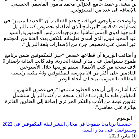
بن بيشة, و عميد جامع الجزائر, محمد مأمون القاسمي الحسيني,
بالإضافة الى عدد من المسؤولين.
و أوضحت مولوجي, في افتتاح هذه الفعالية, أن “الجديد المتميز” في
إصدارات 2022 هو “البرنامج الذي أطلقناه بخصوص كتب البرايل
الموجهة لذوي الهمم, تماشيا مع توجيهات رئيس الجمهورية, السيد
عبد المجيد تبون, الذي أسدى تعليماته للتكفل بهذه الفئة من المجتمع
عبر العمل على تخصيص جزء من الإصدارات بلغة البرايل”.
و أضافت الوزيرة أن قطاعها خصص “حيزا للمكفوفين ضمن برنامج
طموح سيتواصل على مدار السنة الجارية, وقد كانت البداية بإصدار 9
آلاف نسخة من كتب الأطفال سيتم توزيعها خلال الأسبوعين
القادمين على أكثر من 24 مدرسة للمكفوفين و43 مكتبة رئيسية
للمطالعة العمومية بمختلف أنحاء الوطن”.
كما أشارت إلى أن هذه الخطوة ستتبعها “وفي غضون الشهرين
المقبلين طبع ما يقارب 20 ألف نسخة من كتب البرايل ستشمل
عناوين قيمة من الأدب والفكر الجزائري إضافة إلى العناوين الفائزة
بجائزة علي معاشي”.
الوسوم
خصصنا برنامجا طموحا في مجال النشر لفئة المكفوفين في 2022
وسيتواصل على مدار السنة
10 يناير، 2023