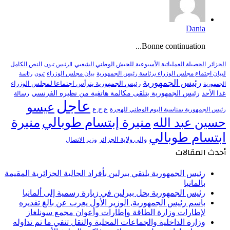
Dania
Bonne continuation...
النص الكامل
الجزائر
الحصيلة العملياتية الأسبوعية للجيش الوطني الشعبي
الرئيس تبون
لبيان اجتماع مجلس الوزراء برئاسة رئيس الجمهورية
بيان مجلس الوزراء
تبون
رئاسة
رئيس الجمهورية
رئيس الجمهورية يترأس اجتماعا لمجلس الوزراء
الجمهورية
رئيس الجمهورية يتلقى مكالمة هاتفية من نظيره الفرنسي
غدا الأحد
رسالة
عاجل
عيسو
ع.ح.ع
رئيس الجمهورية بمناسبة اليوم الوطني للهجرة
منيرة إبتسام طوبالي
منيرة
حسين عبد الله
ابتسام طوبالي
والي ولاية الجزائر
وزير الاتصال
أحدث المقالات
رئيس الجمهورية يلتقي ببرلين بأفراد الجالية الجزائرية المقيمة
بألمانيا
رئيس الجمهورية يحل ببرلين في زيارة رسمية إلى ألمانيا
باسم رئيس الجمهورية, الوزير الأول يعرب عن بالغ تقديره
لإطارات وزارة الطاقة وإطارات وأعوان مجمع سونلغاز
وزارة الداخلية والجماعات المحلية والنقل تنفي ما تم تداوله