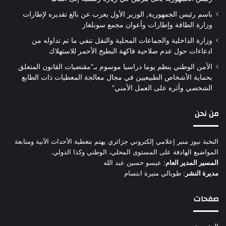
باسم رئيس الجمهورية, الوزير الأول يعرب عن بالغ تقديره لإطارات
وزارة الطاقة وإطارات وأعوان مجمع سونلغاز
وزارة الداخلية والجماعات المحلية والنقل تنفي ما تم تداوله من
ادعاءات حول عدم صلاحية فاكهة البطيخ الأحمر للاستهلاك
الأمن الوطني ينظم يوما دراسيا موسوم بـ”مقتضيات القانون المتعلق
بحماية الأشخاص الطبيعيين في مجال معالجة المعطيات ذات الطابع
الشخصي وأثره على العمل الأمني”
من نحن
النخبة نيوز منبر إعلامي إلكتروني جزائري يهتم بتغطية الأحداث الآنية ومتابعة
المواضيع الهادفة على المستوى المحلي، الوطني وكذا الدولي.
المسير المدير العام
: عيسو حسين عبد الله
مديرة النشر
: طوبالي منيرة ابتسام
صفحات