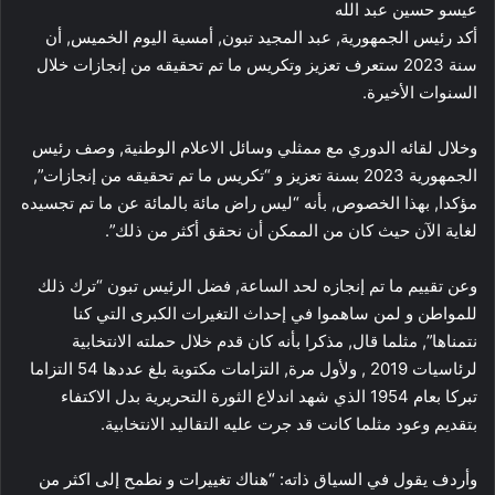
عيسو حسين عبد الله
أكد رئيس الجمهورية, عبد المجيد تبون, أمسية اليوم الخميس, أن
سنة 2023 ستعرف تعزيز وتكريس ما تم تحقيقه من إنجازات خلال
السنوات الأخيرة.
وخلال لقائه الدوري مع ممثلي وسائل الاعلام الوطنية, وصف رئيس
الجمهورية 2023 بسنة تعزيز و “تكريس ما تم تحقيقه من إنجازات”,
مؤكدا, بهذا الخصوص, بأنه “ليس راض مائة بالمائة عن ما تم تجسيده
لغاية الآن حيث كان من الممكن أن نحقق أكثر من ذلك”.
وعن تقييم ما تم إنجازه لحد الساعة, فضل الرئيس تبون “ترك ذلك
للمواطن و لمن ساهموا في إحداث التغيرات الكبرى التي كنا
نتمناها”, مثلما قال, مذكرا بأنه كان قدم خلال حملته الانتخابية
لرئاسيات 2019 , ولأول مرة, التزامات مكتوبة بلغ عددها 54 التزاما
تبركا بعام 1954 الذي شهد اندلاع الثورة التحريرية بدل الاكتفاء
بتقديم وعود مثلما كانت قد جرت عليه التقاليد الانتخابية.
وأردف يقول في السياق ذاته: “هناك تغييرات و نطمح إلى اكثر من