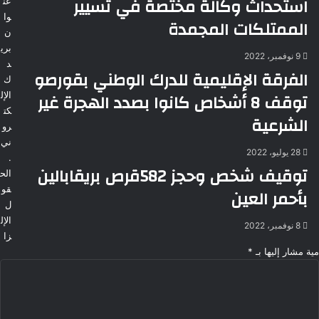
استحداث وكالة مختصة في تسيير
عن
وا
الممتلكات المجمدة
ن
بري
9 نوفمبر، 2022
د
الفرقة الإقليمية للدرك الوطني بقورصو
ك
توقف 8 أشخاص كانوا بصدد الهجرة غير
الإل
كت
الشرعية
رو
ني
28 يوليو، 2022
.
توقيف شخص وحجز 582قرص بريقابالين
الح
قو
بأحمر العين
ل
الإل
8 نوفمبر، 2022
زا
مية مشار إليها بـ
*
ا
ل
ت
ع