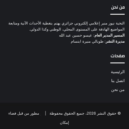
من نحن
النخبة نيوز منبر إعلامي إلكتروني جزائري يهتم بتغطية الأحداث الآنية ومتابعة
المواضيع الهادفة على المستوى المحلي، الوطني وكذا الدولي.
المسير المدير العام
: عيسو حسين عبد الله
مديرة النشر
: طوبالي منيرة ابتسام
صفحات
الرئيسية
اتصل بنا
من نحن
© حقوق النشر 2026، جميع الحقوق محفوظة |
مطور من قبل فضاء
إمكان