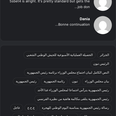
5sbet4 is alright. It's pretty standard but gets the
job don...
Dania
Bonne continuation...
الجزائر
الحصيلة العملياتية الأسبوعية للجيش الوطني الشعبي
الرئيس تبون
النص الكامل لبيان اجتماع مجلس الوزراء برئاسة رئيس الجمهورية
بيان مجلس الوزراء
تبون
رئاسة الجمهورية
رئيس الجمهورية
رئيس الجمهورية يترأس اجتماعا لمجلس الوزراء غدا الأحد
رئيس الجمهورية يتلقى مكالمة هاتفية من نظيره الفرنسي
رسالة رئيس الجمهورية بمناسبة اليوم الوطني للهجرة
ع.ح.ع
عاجل