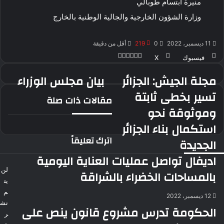
منيرة ابتسام طوبالي
وزارة الشؤون الخارجية والجالية الوطنية بالخارج
11 ديسمبر، 2022
0
219
أقل من دقيقة
ڤايبر
طباعة
ماسنجر
ماسنجر
واتساب
بينتيريست
فيسبوك
‫X
مجلة الجيش: الجزائر
بيان مجلس الوزراء
مجلة
بيان
الجيش:
مجلس
تسير بخطى ثابتة
مقالات ذات صلة
الجزائر
الوزراء
وموثوقة نحو
تسير
بخطى
استكمال بناء الجزائر
ثابتة
اترك تعليقاً
الجديدة
وموثوقة
نحو
اديفال تواصل عمليات العناية اليومية
استكمال
لن
بالمساحات الخضراء بالشراقة
بناء
يت
الجزائر
م
الجديدة
12 ديسمبر، 2022
نش
الحكومة تدرس مشروع قانون ينص على
ر