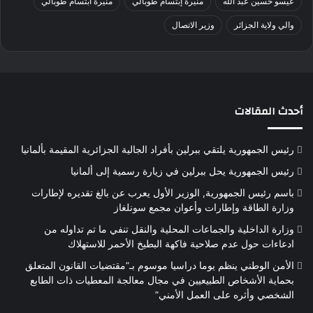
عيسو حسين عبد الله
منيرة إبتسام طوبالي
منيرة ابتسام طوبالي
والي ولاية الجزائر
وزير الاتصال
أحدث المقالات
رئيس الجمهورية يلتقي ببرلين بأفراد الجالية الجزائرية المقيمة بألمانيا
رئيس الجمهورية يحل ببرلين في زيارة رسمية إلى ألمانيا
باسم رئيس الجمهورية, الوزير الأول يعرب عن بالغ تقديره لإطارات
وزارة الطاقة وإطارات وأعوان مجمع سونلغاز
وزارة الداخلية والجماعات المحلية والنقل تنفي ما تم تداوله من
ادعاءات حول عدم صلاحية فاكهة البطيخ الأحمر للاستهلاك
الأمن الوطني ينظم يوما دراسيا موسوم بـ”مقتضيات القانون المتعلق
بحماية الأشخاص الطبيعيين في مجال معالجة المعطيات ذات الطابع
الشخصي وأثره على العمل الأمني”