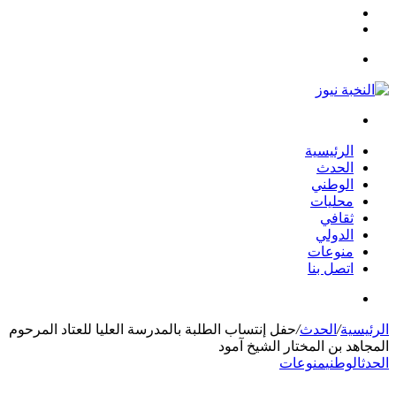
مقال
الوضع
عشوائي
المظلم
القائمة
بحث
عن
الرئيسية
الحدث
الوطني
محليات
ثقافي
الدولي
منوعات
اتصل بنا
بحث
عن
الرئيسية
/
الحدث
/
حفل إنتساب الطلبة بالمدرسة العليا للعتاد المرحوم
المجاهد بن المختار الشيخ آمود
الحدث
الوطني
منوعات