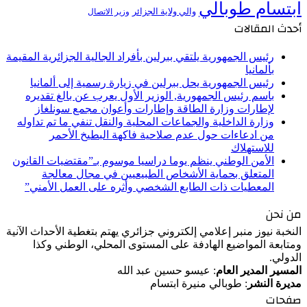
ابتسام طوبالي
والي ولاية الجزائر
وزير الاتصال
أحدث المقالات
رئيس الجمهورية يلتقي ببرلين بأفراد الجالية الجزائرية المقيمة
بألمانيا
رئيس الجمهورية يحل ببرلين في زيارة رسمية إلى ألمانيا
باسم رئيس الجمهورية, الوزير الأول يعرب عن بالغ تقديره
لإطارات وزارة الطاقة وإطارات وأعوان مجمع سونلغاز
وزارة الداخلية والجماعات المحلية والنقل تنفي ما تم تداوله
من ادعاءات حول عدم صلاحية فاكهة البطيخ الأحمر
للاستهلاك
الأمن الوطني ينظم يوما دراسيا موسوم بـ”مقتضيات القانون
المتعلق بحماية الأشخاص الطبيعيين في مجال معالجة
المعطيات ذات الطابع الشخصي وأثره على العمل الأمني”
من نحن
النخبة نيوز منبر إعلامي إلكتروني جزائري يهتم بتغطية الأحداث الآنية
ومتابعة المواضيع الهادفة على المستوى المحلي، الوطني وكذا
الدولي.
المسير المدير العام
: عيسو حسين عبد الله
مديرة النشر
: طوبالي منيرة ابتسام
صفحات