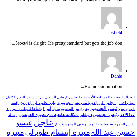
5sbet4
5sbet4 is alright. It's pretty standard but gets the job don...
Dania
Bonne continuation...
النص الكامل
الجزائر
الحصيلة العملياتية الأسبوعية للجيش الوطني الشعبي
الرئيس تبون
لبيان اجتماع مجلس الوزراء برئاسة رئيس الجمهورية
بيان مجلس الوزراء
تبون
رئاسة
رئيس الجمهورية
رئيس الجمهورية يترأس اجتماعا لمجلس الوزراء
الجمهورية
رئيس الجمهورية يتلقى مكالمة هاتفية من نظيره الفرنسي
غدا الأحد
رسالة
عاجل
عيسو
ع.ح.ع
رئيس الجمهورية بمناسبة اليوم الوطني للهجرة
منيرة إبتسام طوبالي
منيرة
حسين عبد الله