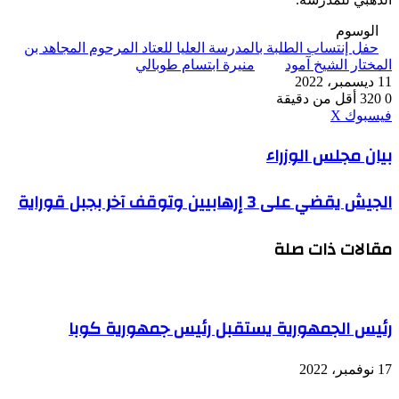
الوسوم
حفل إنتساب الطلبة بالمدرسة العليا للعتاد المرحوم المجاهد بن
المختار الشيخ آمود
منيرة ابتسام طوبالي
11 ديسمبر، 2022
0
320
أقل من دقيقة
ڤايبر
طباعة
واتساب
ماسنجر
ماسنجر
بينتيريست
فيسبوك
‫X
بيان
بيان مجلس الوزراء
مجلس
الوزراء
الجيش
الجيش يقضي على 3 إرهابيين وتوقف آخر بجبل قوراية
يقضي
على
مقالات ذات صلة
3
إرهابيين
وتوقف
آخر
بجبل
رئيس الجمهورية يستقبل رئيس جمهورية كوبا
قوراية
17 نوفمبر، 2022