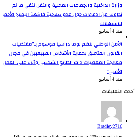
وزارة الداخلية والجماعات المحلية والنقل تنفي ما تم
تداوله من ادعاءات حول عدم صلاحية فاكهة البطيخ الأحمر
للاستهلاك
منذ 4 أسابيع
الأمن الوطني ينظم يوما دراسيا موسوم بـ”مقتضيات
القانون المتعلق بحماية الأشخاص الطبيعيين في مجال
معالجة المعطيات ذات الطابع الشخصي وأثره على العمل
الأمني”
منذ 4 أسابيع
أحدث التعليقات
Bradley2716
Share your unique link and earn up to 40% commission!...