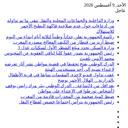
الأحد, 9 أغسطس 2026
عاجل
وزارة الداخلية والجماعات المحلية والنقل تنفي ما تم تداوله
من ادعاءات حول عدم صلاحية فاكهة البطيخ الأحمر
للاستهلاك
رئاسة الجمهورية تعلن حداداً وطنياً لثلاثة أيام ابتداء من اليوم
ضبط أزيد من قنطار من الكيف المعالج مصدره المغرب
وزارة السكن تحدد مبلغ الشطر الأول لسكنات عدل 3
رئيس الجمهورية يصدر عفوا كليا لباقي العقوبة عن المحبوس
محمد الأمين بلغيث
الدرك الوطني يفتح تحقيقا في قضية مواطن نشر آثار تعرضه
لاعتداء نسبه إلى أحد مستخدمي الهيئة
عقب تداول فيديو لإحدى المقيمات سابقا في قرية الأطفال
بالدرارية… الهلال الأحمر يوضح
بعد اقل من 24ساعة… الدرك الوطني ببئر مراد رايس يوقف
3أشخاص تورطوا في الإعتداء على مواطن
ضبط كمية ضخمة من المخدرات قادمة من المغرب
رئيس الجمهورية يترأس اجتماعا خصص لقطاع النقل
فيسبوك
‫X
‫YouTube
انستقرام