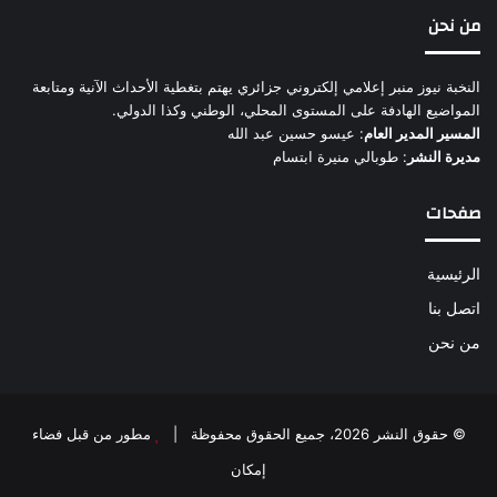
من نحن
النخبة نيوز منبر إعلامي إلكتروني جزائري يهتم بتغطية الأحداث الآنية ومتابعة
المواضيع الهادفة على المستوى المحلي، الوطني وكذا الدولي.
المسير المدير العام
: عيسو حسين عبد الله
مديرة النشر
: طوبالي منيرة ابتسام
صفحات
الرئيسية
اتصل بنا
من نحن
© حقوق النشر 2026، جميع الحقوق محفوظة |
مطور من قبل فضاء
إمكان