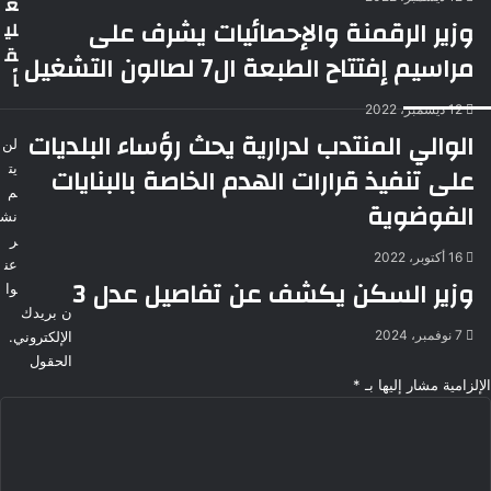
ع
وزير الرقمنة والإحصائيات يشرف على
لي
ق
مراسيم إفتتاح الطبعة ال7 لصالون التشغيل
اً
12 ديسمبر، 2022
الوالي المنتدب لدرارية يحث رؤساء البلديات
لن
على تنفيذ قرارات الهدم الخاصة بالبنايات
يت
م
الفوضوية
نش
ر
16 أكتوبر، 2022
عن
وزير السكن يكشف عن تفاصيل عدل 3
وا
ن بريدك
7 نوفمبر، 2024
الإلكتروني.
الحقول
الإلزامية مشار إليها بـ
*
ا
ل
ت
ع