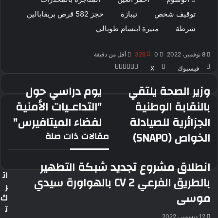
توقيف شخص
تيبازة
حجز 582 قرص بريقابالين
شرطة
منيرة ابتسام طوبالي
8 نوفمبر، 2022
0
326
أقل من دقيقة
ڤايبر
طباعة
ماسنجر
ماسنجر
واتساب
بينتيريست
فيسبوك
‫X
وزير الصحة يلتقي
يوم دراسي حول
وزير
يوم
الصحة
دراسي
بالنقابة الوطنية
"التداعـيات الأمنية
يلتقي
حول
الجزائرية للصيادلة
لفضاء الميتافيرس"
بالنقابة
"التداعـيات
الوطنية
الأمنية
الخواص (SNAPO)
مقالات ذات صلة
الجزائرية
لفضاء
للصيادلة
الميتافيرس"
الخواص
انطلاق مشروع تجديد شبكة التطهير
(SNAPO)
ات
بالطريق الفرعي CV 2 بالهواورة سيدي
ر
موسى
ك
ت
12 ديسمبر، 2022