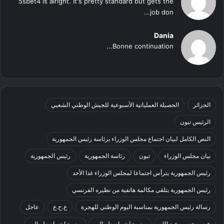
5sbet4 is alright. It's pretty standard but gets the
job don...
Dania
Bonne continuation...
الجزائر
الحصيلة العملياتية الأسبوعية للجيش الوطني الشعبي
الرئيس تبون
النص الكامل لبيان اجتماع مجلس الوزراء برئاسة رئيس الجمهورية
بيان مجلس الوزراء
تبون
رئاسة الجمهورية
رئيس الجمهورية
رئيس الجمهورية يترأس اجتماعا لمجلس الوزراء غدا الأحد
رئيس الجمهورية يتلقى مكالمة هاتفية من نظيره الفرنسي
رسالة رئيس الجمهورية بمناسبة اليوم الوطني للهجرة
ع.ح.ع
عاجل
عيسو حسين عبد الله
منيرة إبتسام طوبالي
منيرة ابتسام طوبالي