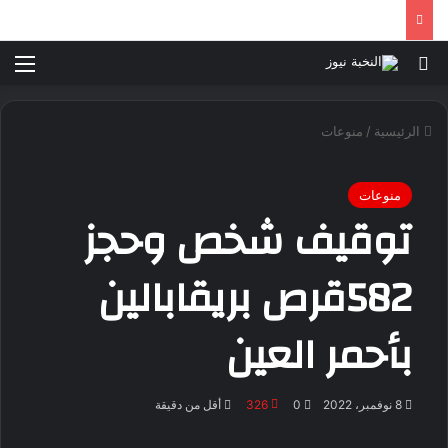
بحث عن
الق
الرئيسية
/
منوعات
منوعات
توقيف شخص وحجز
582قرص بريقابالين
بأحمر العين
8 نوفمبر، 2022
0
326
أقل من دقيقة