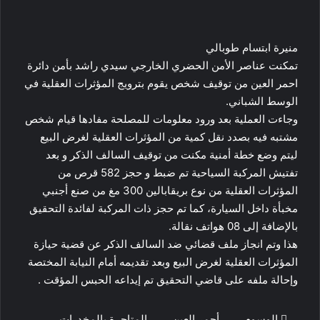
منيرة ابتسام طوبالي
تمكنت عناصر الأمن الحضري الخارجي سيدي راشد بأمن دائرة
احمر العين من توقيف شخص يقوم بترويج المؤثرات العقلية في
الوسط الشباني.
وجاءت العملية بعد ورود معلومات للمصلحة مفادها قيام شخص
مشتبه فيه بصدد نقل كمية من المؤثرات العقلية لغرض البيع
ليتم وضع خطة أمنية مكنت من توقيف السالف الذكر و بعد
تفتيش المركبة السياحية تم ضبط و حجز 582 قرص من
المؤثرات العقلية من نوع بريقابالين 300 مغ من صنع أجنبي
مخبأة داخل السيارة، كما تم حجز ذات المركبة لفائدة التحقيق
بالإضافة إلى 08 هواتف نقالة.
هذا وتم انجاز ملف قضائي ضد السالف الذكر عن قضية حيازة
المؤثرات العقلية لغرض البيع وبعد تقديمه أمام النيابة المختصة
وإحالة ملفه على قاضي التحقيق تم إيداعه الحبس المؤقت .
الوسوم
أحمر العين
المتاجرة بالمخدرات