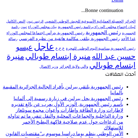
Bonne continuation...
النص الكامل
الجزائر
الحصيلة العملياتية الأسبوعية للجيش الوطني الشعبي
الرئيس تبون
لبيان اجتماع مجلس الوزراء برئاسة رئيس الجمهورية
بيان مجلس الوزراء
تبون
رئاسة
رئيس الجمهورية
رئيس الجمهورية يترأس اجتماعا لمجلس الوزراء
الجمهورية
رئيس الجمهورية يتلقى مكالمة هاتفية من نظيره الفرنسي
غدا الأحد
رسالة
عاجل
عيسو
ع.ح.ع
رئيس الجمهورية بمناسبة اليوم الوطني للهجرة
منيرة إبتسام طوبالي
منيرة
حسين عبد الله
ابتسام طوبالي
والي ولاية الجزائر
وزير الاتصال
أحدث المقالات
رئيس الجمهورية يلتقي ببرلين بأفراد الجالية الجزائرية المقيمة
بألمانيا
رئيس الجمهورية يحل ببرلين في زيارة رسمية إلى ألمانيا
باسم رئيس الجمهورية, الوزير الأول يعرب عن بالغ تقديره
لإطارات وزارة الطاقة وإطارات وأعوان مجمع سونلغاز
وزارة الداخلية والجماعات المحلية والنقل تنفي ما تم تداوله
من ادعاءات حول عدم صلاحية فاكهة البطيخ الأحمر
للاستهلاك
الأمن الوطني ينظم يوما دراسيا موسوم بـ”مقتضيات القانون