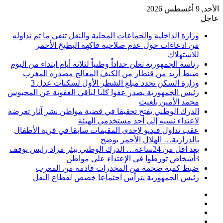
الأحد, 9 أغسطس 2026
عاجل
وزارة الداخلية والجماعات المحلية والنقل تنفي ما تم تداوله
من ادعاءات حول عدم صلاحية فاكهة البطيخ الأحمر
للاستهلاك
رئاسة الجمهورية تعلن حداداً وطنياً لثلاثة أيام ابتداء من اليوم
ضبط أزيد من قنطار من الكيف المعالج مصدره المغرب
وزارة السكن تحدد مبلغ الشطر الأول لسكنات عدل 3
رئيس الجمهورية يصدر عفوا كليا لباقي العقوبة عن المحبوس
محمد الأمين بلغيث
الدرك الوطني يفتح تحقيقا في قضية مواطن نشر آثار تعرضه
لاعتداء نسبه إلى أحد مستخدمي الهيئة
عقب تداول فيديو لإحدى المقيمات سابقا في قرية الأطفال
بالدرارية… الهلال الأحمر يوضح
بعد اقل من 24ساعة… الدرك الوطني ببئر مراد رايس يوقف
3أشخاص تورطوا في الإعتداء على مواطن
ضبط كمية ضخمة من المخدرات قادمة من المغرب
رئيس الجمهورية يترأس اجتماعا خصص لقطاع النقل
فيسبوك
‫X
‫YouTube
انستقرام