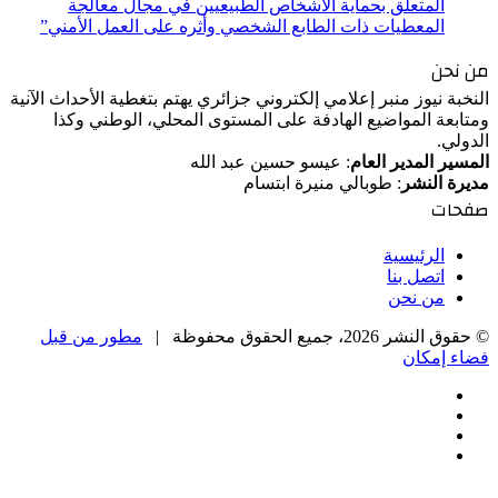
المتعلق بحماية الأشخاص الطبيعيين في مجال معالجة
المعطيات ذات الطابع الشخصي وأثره على العمل الأمني”
من نحن
النخبة نيوز منبر إعلامي إلكتروني جزائري يهتم بتغطية الأحداث الآنية
ومتابعة المواضيع الهادفة على المستوى المحلي، الوطني وكذا
الدولي.
المسير المدير العام
: عيسو حسين عبد الله
مديرة النشر
: طوبالي منيرة ابتسام
صفحات
الرئيسية
اتصل بنا
من نحن
© حقوق النشر 2026، جميع الحقوق محفوظة |
مطور من قبل
فضاء إمكان
فيسبوك
‫X
‫YouTube
انستقرام
‫X
زر
تيلقرام
واتساب
فيسبوك