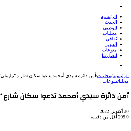
بحث
عن
الرئيسية
الحدث
الوطني
محليات
ثقافي
الدولي
منوعات
اتصل بنا
بحث
عن
الرئيسية
/
محليات
/
أمن دائرة سيدي أمحمد تدعوا سكان شارع “تيليملي”
محليات
منوعات
أمن دائرة سيدي أمحمد تدعوا سكان شارع “
30 أكتوبر، 2022
0
295
أقل من دقيقة