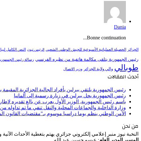
Dania
Bonne continuation...
النص الكامل لبيا
الجزائر
الحصيلة العملياتية الأسبوعية للجيش الوطني الشعبي
الرئيس تبون
رئيس الجمهورية يتلقى مكالمة هاتفية من نظيره الفرنسي
رسالة رئيس الجمهورية 
طوبالي
والي ولاية الجزائر
وزير الاتصال
أحدث المقالات
رئيس الجمهورية يلتقي ببرلين بأفراد الجالية الجزائرية المقيمة بأل
رئيس الجمهورية يحل ببرلين في زيارة رسمية إلى ألمانيا
باسم رئيس الجمهورية, الوزير الأول يعرب عن بالغ تقديره لإط
وزارة الداخلية والجماعات المحلية والنقل تنفي ما تم تداوله م
الأمن الوطني ينظم يوما دراسيا موسوم بـ”مقتضيات القانون ا
من نحن
النخبة نيوز منبر إعلامي إلكتروني جزائري يهتم بتغطية الأحداث الآنية
المسير المدير العام
: عيسو حسين عبد الله