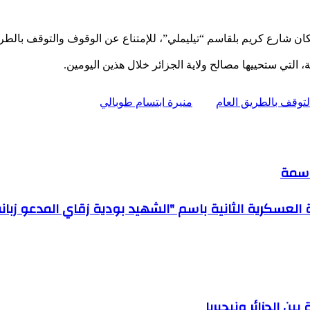
شارع كريم بلقاسم “تيليملي”، للإمتناع عن الوقوف والتوقف بالطريق الع
ة، التي ستحييها مصالح ولاية الجزائر خلال هذين اليومين.
توقف بالطريق العام
منيرة ابتسام طوبالي
وسمة
العسكرية الثانية باسم "الشهيد بودية زقاي المدعو زبانة
ن الجزائر ونيجيريا