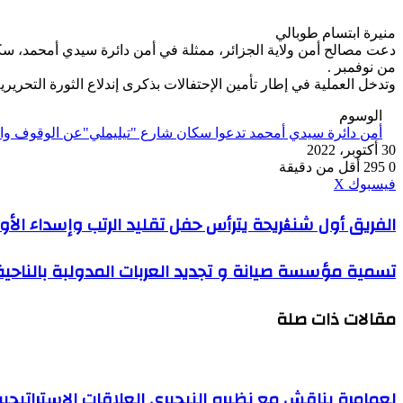
منيرة ابتسام طوبالي
دعت مصالح أمن ولاية الجزائر، ممثلة في أمن دائرة سيدي أمحمد، سكان 
من نوفمبر .
وتدخل العملية في إطار تأمين الإحتفالات بذكرى إندلاع الثورة التحريري
الوسوم
أمن دائرة سيدي أمحمد تدعوا سكان شارع "تيليملي"عن الوقوف وال
30 أكتوبر، 2022
0
295
أقل من دقيقة
ڤايبر
طباعة
واتساب
ماسنجر
ماسنجر
بينتيريست
فيسبوك
‫X
الفريق
الفريق أول شنڨريحة يترأس حفل تقليد الرتب وإسداء الأ
أول
شنڨريحة
تسمية
تسمية مؤسسة صيانة و تجديد العربات المدولبة بالناحية 
يترأس
مؤسسة
حفل
صيانة
تقليد
مقالات ذات صلة
و
الرتب
تجديد
وإسداء
العربات
الأوسمة
المدولبة
بالناحية
لعمامرة يناقش مع نظيره النيجيري العلاقات الاستراتيجية بي
العسكرية