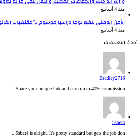
وزارة الداخلية والجماعات المحلية والنقل تنفي ما تم تداو
منذ 4 أسابيع
الأمن الوطني ينظم يوما دراسيا موسوم بـ”مقتضيات القان
منذ 4 أسابيع
أحدث التعليقات
Bradley2716
Share your unique link and earn up to 40% commission!...
5sbet4
5sbet4 is alright. It's pretty standard but gets the job don...