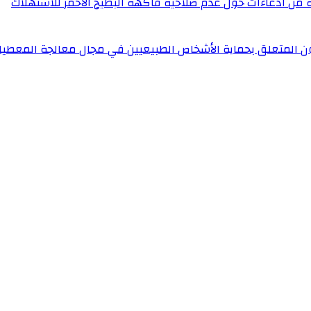
له من ادعاءات حول عدم صلاحية فاكهة البطيخ الأحمر للاستهلاك
ون المتعلق بحماية الأشخاص الطبيعيين في مجال معالجة المعطيا