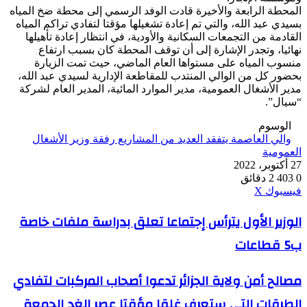
المحطة الرابعة والأخيرة قادت الوفد الرسمي إلى محطة ضخ المياه
بسيدي عبد الله، والتي تم إعادة تشغيلها مؤقتا لتفادي تراكم المياه
القادمة من التجمعات السكانية والأودية، في انتظار إعادة تأهيلها
نهائيا، وتجدر الإشارة إلى أن توقف المحطة كان بسبب ارتفاع
منسوب المياه على مستواها العام الماضي، حيث تمت الزيارة
بحضور كل من الوالي المنتدب للمقاطعة الإدارية لسيدي عبد الله،
مدير الأشغال العمومية، مدير الموارد المائية، المدير العام لشركة
“سيال”.
الوسوم
والي العاصمة يتفقد العديد من المشاريع رفقة وزير الأشغال
العمومية
27 أكتوبر، 2022
0
403
2 دقائق
ڤايبر
طباعة
واتساب
ماسنجر
ماسنجر
بينتيريست
فيسبوك
‫X
الوزير
الوزير الأول يترأس إجتماعا تعلق بدراسة ملفات خاصة
الأول
ب5 قطاعات
يترأس
إجتماعا
تعلق
مصالح
مصالح أمن ولاية الجزائر تدعوا أصحاب المركبات لتفادي
بدراسة
أمن
ملفات
الطرقات التي ستعرف غلقا مؤقتا عصر الغد الجمعة
ولاية