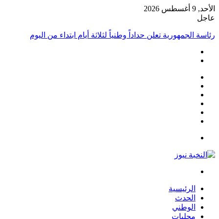
الأحد, 9 أغسطس 2026
عاجل
رئاسة الجمهورية تعلن حداداً وطنياً لثلاثة أيام ابتداء من اليوم
فيسبوك
‫X
‫YouTube
انستقرام
مقال
الوضع
عشوائي
المظلم
القائمة
بحث
عن
الرئيسية
الحدث
الوطني
محليات