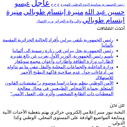
عاجل
عيسو
ع.ح.ع
رئيس الجمهورية بمناسبة اليوم الوطني للهجرة
منيرة إبتسام طوبالي
منيرة
حسين عبد الله
ابتسام طوبالي
والي ولاية الجزائر
وزير الاتصال
أحدث المقالات
رئيس الجمهورية يلتقي ببرلين بأفراد الجالية الجزائرية المقيمة
بألمانيا
رئيس الجمهورية يحل ببرلين في زيارة رسمية إلى ألمانيا
باسم رئيس الجمهورية, الوزير الأول يعرب عن بالغ تقديره
لإطارات وزارة الطاقة وإطارات وأعوان مجمع سونلغاز
وزارة الداخلية والجماعات المحلية والنقل تنفي ما تم تداوله
من ادعاءات حول عدم صلاحية فاكهة البطيخ الأحمر
للاستهلاك
الأمن الوطني ينظم يوما دراسيا موسوم بـ”مقتضيات القانون
المتعلق بحماية الأشخاص الطبيعيين في مجال معالجة
المعطيات ذات الطابع الشخصي وأثره على العمل الأمني”
من نحن
النخبة نيوز منبر إعلامي إلكتروني جزائري يهتم بتغطية الأحداث الآنية
ومتابعة المواضيع الهادفة على المستوى المحلي، الوطني وكذا
الدولي.