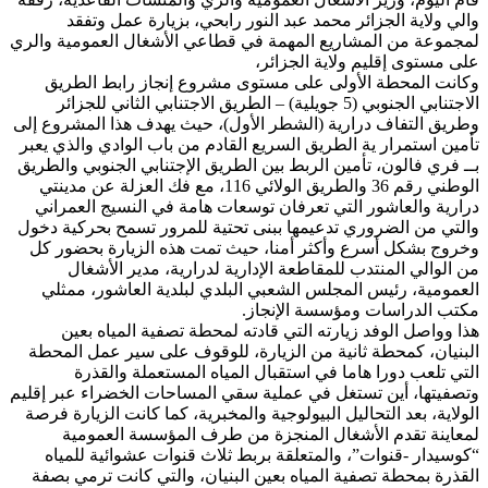
والي ولاية الجزائر محمد عبد النور رابحي، بزيارة عمل وتفقد
لمجموعة من المشاريع المهمة في قطاعي الأشغال العمومية والري
على مستوى إقليم ولاية الجزائر،
وكانت المحطة الأولى على مستوى مشروع إنجاز رابط الطريق
الاجتنابي الجنوبي (5 جويلية) – الطريق الاجتنابي الثاني للجزائر
وطريق التفاف درارية (الشطر الأول)، حيث يهدف هذا المشروع إلى
تأمين استمرار ية الطريق السريع القادم من باب الوادي والذي يعبر
بــ فري فالون، تأمين الربط بين الطريق الإجتنابي الجنوبي والطريق
الوطني رقم 36 والطريق الولائي 116، مع فك العزلة عن مدينتي
درارية والعاشور التي تعرفان توسعات هامة في النسيج العمراني
والتي من الضروري تدعيمها ببنى تحتية للمرور تسمح بحركية دخول
وخروج بشكل أسرع وأكثر أمنا، حيث تمت هذه الزيارة بحضور كل
من الوالي المنتدب للمقاطعة الإدارية لدرارية، مدير الأشغال
العمومية، رئيس المجلس الشعبي البلدي لبلدية العاشور، ممثلي
مكتب الدراسات ومؤسسة الإنجاز.
هذا وواصل الوفد زيارته التي قادته لمحطة تصفية المياه بعين
البنيان، كمحطة ثانية من الزيارة، للوقوف على سير عمل المحطة
التي تلعب دورا هاما في استقبال المياه المستعملة والقذرة
وتصفيتها، أين تستغل في عملية سقي المساحات الخضراء عبر إقليم
الولاية، بعد التحاليل البيولوجية والمخبرية، كما كانت الزيارة فرصة
لمعاينة تقدم الأشغال المنجزة من طرف المؤسسة العمومية
“كوسيدار -قنوات”، والمتعلقة بربط ثلاث قنوات عشوائية للمياه
القذرة بمحطة تصفية المياه بعين البنيان، والتي كانت ترمي بصفة