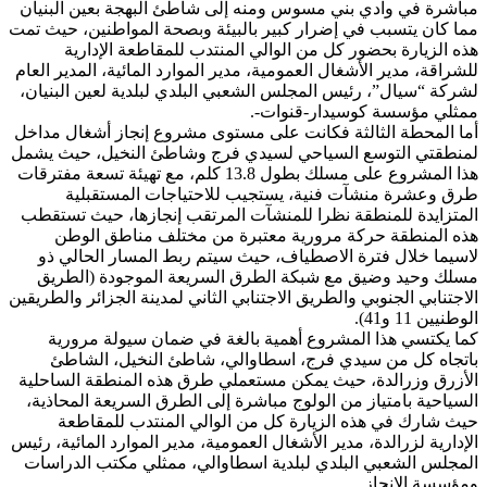
مباشرة في وادي بني مسوس ومنه إلى شاطئ البهجة بعين البنيان
مما كان يتسبب في إضرار كبير بالبيئة وبصحة المواطنين، حيث تمت
هذه الزيارة بحضور كل من الوالي المنتدب للمقاطعة الإدارية
للشراقة، مدير الأشغال العمومية، مدير الموارد المائية، المدير العام
لشركة “سيال”، رئيس المجلس الشعبي البلدي لبلدية لعين البنيان،
ممثلي مؤسسة كوسيدار-قنوات-.
أما المحطة الثالثة فكانت على مستوى مشروع إنجاز أشغال مداخل
لمنطقتي التوسع السياحي لسيدي فرج وشاطئ النخيل، حيث يشمل
هذا المشروع على مسلك بطول 13.8 كلم، مع تهيئة تسعة مفترقات
طرق وعشرة منشآت فنية، يستجيب للاحتياجات المستقبلية
المتزايدة للمنطقة نظرا للمنشآت المرتقب إنجازها، حيث تستقطب
هذه المنطقة حركة مرورية معتبرة من مختلف مناطق الوطن
لاسيما خلال فترة الاصطياف، حيث سيتم ربط المسار الحالي ذو
مسلك وحيد وضيق مع شبكة الطرق السريعة الموجودة (الطريق
الاجتنابي الجنوبي والطريق الاجتنابي الثاني لمدينة الجزائر والطريقين
الوطنيين 11 و41).
كما يكتسي هذا المشروع أهمية بالغة في ضمان سيولة مرورية
باتجاه كل من سيدي فرج، اسطاوالي، شاطئ النخيل، الشاطئ
الأزرق وزرالدة، حيث يمكن مستعملي طرق هذه المنطقة الساحلية
السياحية بامتياز من الولوج مباشرة إلى الطرق السريعة المحاذية،
حيث شارك في هذه الزيارة كل من الوالي المنتدب للمقاطعة
الإدارية لزرالدة، مدير الأشغال العمومية، مدير الموارد المائية، رئيس
المجلس الشعبي البلدي لبلدية اسطاوالي، ممثلي مكتب الدراسات
ومؤسسة الإنجاز.