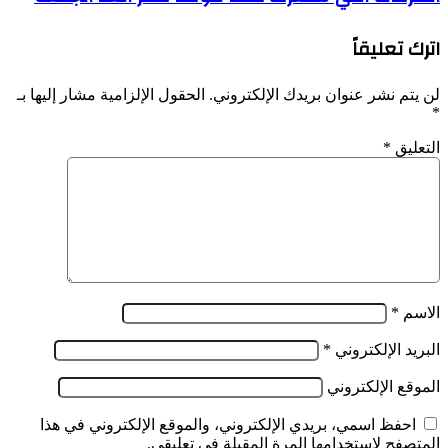
خاصة
الجزائر
ب5
تدعوا
قطاعات
اترك تعليقاً
أصحاب
المركبات
لتفادي
لن يتم نشر عنوان بريدك الإلكتروني.
الحقول الإلزامية مشار إليها بـ
الطرقات
*
التي
ستعرف
التعليق
*
غلقا
مؤقتا
عصر
الغد
الجمعة
الاسم
*
البريد الإلكتروني
*
الموقع الإلكتروني
احفظ اسمي، بريدي الإلكتروني، والموقع الإلكتروني في هذا
المتصفح لاستخدامها المرة المقبلة في تعليقي.