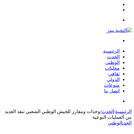
مقال
الوضع
عشوائي
المظلم
القائمة
بحث
عن
الرئيسية
الحدث
الوطني
محليات
ثقافي
الدولي
منوعات
اتصل بنا
بحث
عن
الرئيسية
/
الحدث
/
وحدات ومفارز للجيش الوطني الشعبي تنفذ العديد
من العمليات النوعية
الحدث
الوطني