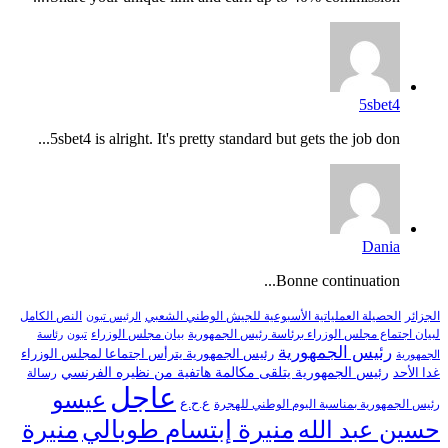
5sbet4
5sbet4 is alright. It's pretty standard but gets the job don...
Dania
Bonne continuation...
النص الكامل
الجزائر
الحصيلة العملياتية الأسبوعية للجيش الوطني الشعبي
الرئيس تبون
لبيان اجتماع مجلس الوزراء برئاسة رئيس الجمهورية
بيان مجلس الوزراء
تبون
رئاسة
رئيس الجمهورية
رئيس الجمهورية يترأس اجتماعا لمجلس الوزراء
الجمهورية
رئيس الجمهورية يتلقى مكالمة هاتفية من نظيره الفرنسي
غدا الأحد
رسالة
عاجل
عيسو
ع.ح.ع
رئيس الجمهورية بمناسبة اليوم الوطني للهجرة
منيرة إبتسام طوبالي
منيرة
حسين عبد الله