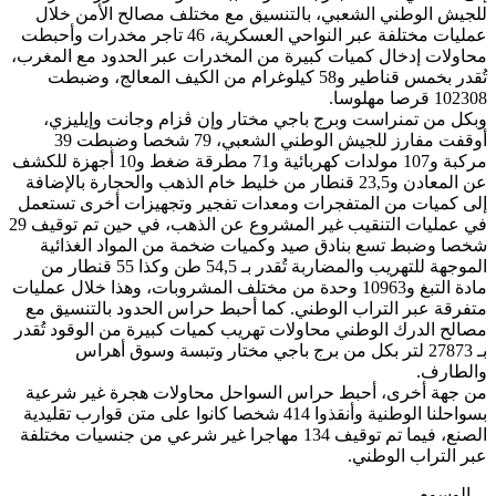
للجيش الوطني الشعبي، بالتنسيق مع مختلف مصالح الأمن خلال
عمليات مختلفة عبر النواحي العسكرية، 46 تاجر مخدرات وأحبطت
محاولات إدخال كميات كبيرة من المخدرات عبر الحدود مع المغرب،
تُقدر بخمس قناطير و58 كيلوغرام من الكيف المعالج، وضبطت
102308 قرصا مهلوسا.
وبكل من تمنراست وبرج باجي مختار وإن ڤزام وجانت وإيليزي،
أوقفت مفارز للجيش الوطني الشعبي، 79 شخصا وضبطت 39
مركبة و107 مولدات كهربائية و71 مطرقة ضغط و10 أجهزة للكشف
عن المعادن و23,5 قنطار من خليط خام الذهب والحجارة بالإضافة
إلى كميات من المتفجرات ومعدات تفجير وتجهيزات أخرى تستعمل
في عمليات التنقيب غير المشروع عن الذهب، في حين تم توقيف 29
شخصا وضبط تسع بنادق صيد وكميات ضخمة من المواد الغذائية
الموجهة للتهريب والمضاربة تُقدر بـ 54,5 طن وكذا 55 قنطار من
مادة التبغ و10963 وحدة من مختلف المشروبات، وهذا خلال عمليات
متفرقة عبر التراب الوطني. كما أحبط حراس الحدود بالتنسيق مع
مصالح الدرك الوطني محاولات تهريب كميات كبيرة من الوقود تُقدر
بـ 27873 لتر بكل من برج باجي مختار وتبسة وسوق أهراس
والطارف.
من جهة أخرى، أحبط حراس السواحل محاولات هجرة غير شرعية
بسواحلنا الوطنية وأنقذوا 414 شخصا كانوا على متن قوارب تقليدية
الصنع، فيما تم توقيف 134 مهاجرا غير شرعي من جنسيات مختلفة
عبر التراب الوطني.
الوسوم