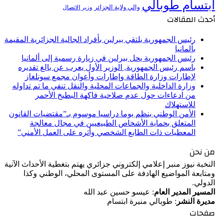
ابتسام طوبالي
والي ولاية الجزائر
وزير الاتصال
أحدث المقالات
رئيس الجمهورية يلتقي ببرلين بأفراد الجالية الجزائرية المقيمة
بألمانيا
رئيس الجمهورية يحل ببرلين في زيارة رسمية إلى ألمانيا
باسم رئيس الجمهورية, الوزير الأول يعرب عن بالغ تقديره
لإطارات وزارة الطاقة وإطارات وأعوان مجمع سونلغاز
وزارة الداخلية والجماعات المحلية والنقل تنفي ما تم تداوله
من ادعاءات حول عدم صلاحية فاكهة البطيخ الأحمر
للاستهلاك
الأمن الوطني ينظم يوما دراسيا موسوم بـ”مقتضيات القانون
المتعلق بحماية الأشخاص الطبيعيين في مجال معالجة
المعطيات ذات الطابع الشخصي وأثره على العمل الأمني”
من نحن
النخبة نيوز منبر إعلامي إلكتروني جزائري يهتم بتغطية الأحداث الآنية
ومتابعة المواضيع الهادفة على المستوى المحلي، الوطني وكذا
الدولي.
المسير المدير العام
: عيسو حسين عبد الله
مديرة النشر
: طوبالي منيرة ابتسام
صفحات