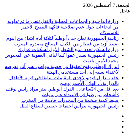
الجمعة, 7 أغسطس 2026
عاجل
وزارة الداخلية والجماعات المحلية والنقل تنفي ما تم تداوله
من ادعاءات حول عدم صلاحية فاكهة البطيخ الأحمر
للاستهلاك
رئاسة الجمهورية تعلن حداداً وطنياً لثلاثة أيام ابتداء من اليوم
ضبط أزيد من قنطار من الكيف المعالج مصدره المغرب
وزارة السكن تحدد مبلغ الشطر الأول لسكنات عدل 3
رئيس الجمهورية يصدر عفوا كليا لباقي العقوبة عن المحبوس
محمد الأمين بلغيث
الدرك الوطني يفتح تحقيقا في قضية مواطن نشر آثار تعرضه
لاعتداء نسبه إلى أحد مستخدمي الهيئة
عقب تداول فيديو لإحدى المقيمات سابقا في قرية الأطفال
بالدرارية… الهلال الأحمر يوضح
بعد اقل من 24ساعة… الدرك الوطني ببئر مراد رايس يوقف
3أشخاص تورطوا في الإعتداء على مواطن
ضبط كمية ضخمة من المخدرات قادمة من المغرب
رئيس الجمهورية يترأس اجتماعا خصص لقطاع النقل
فيسبوك
‫X
‫YouTube
انستقرام