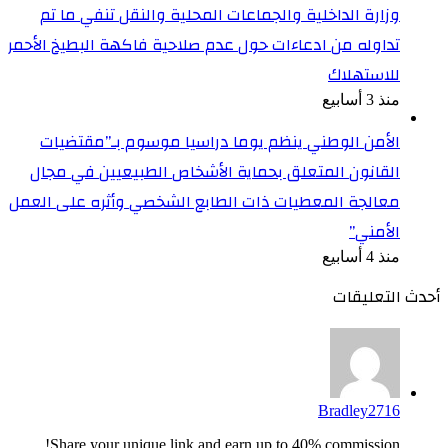
وزارة الداخلية والجماعات المحلية والنقل تنفي ما تم
تداوله من ادعاءات حول عدم صلاحية فاكهة البطيخ الأحمر
للاستهلاك
منذ 3 أسابيع
الأمن الوطني ينظم يوما دراسيا موسوم بـ”مقتضيات
القانون المتعلق بحماية الأشخاص الطبيعيين في مجال
معالجة المعطيات ذات الطابع الشخصي وأثره على العمل
الأمني”
منذ 4 أسابيع
أحدث التعليقات
Bradley2716
Share your unique link and earn up to 40% commission!...