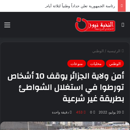
رئاسة الجمهورية تعلن حداداً وطنياً لثلاثة أيام ابتداء من اليوم
بحث عن
الق
الرئيسية
/
الوطني
الوطني
محليات
منوعات
أمن ولاية الجزائر يوقف 10 أشخاص
تورطوا في استغلال الشواطئ
بطريقة غير شرعية
20 يوليو، 2022
0
453
دقيقة واحدة