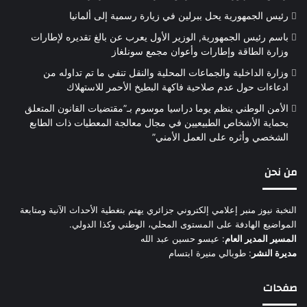
رئيس الجمهورية يحل ببرلين في زيارة رسمية إلى ألمانيا
باسم رئيس الجمهورية, الوزير الأول يعرب عن بالغ تقديره لإطارات
وزارة الطاقة وإطارات وأعوان مجمع سونلغاز
وزارة الداخلية والجماعات المحلية والنقل تنفي ما تم تداوله من
ادعاءات حول عدم صلاحية فاكهة البطيخ الأحمر للاستهلاك
الأمن الوطني ينظم يوما دراسيا موسوم بـ”مقتضيات القانون المتعلق
بحماية الأشخاص الطبيعيين في مجال معالجة المعطيات ذات الطابع
الشخصي وأثره على العمل الأمني”
من نحن
النخبة نيوز منبر إعلامي إلكتروني جزائري يهتم بتغطية الأحداث الآنية ومتابعة
المواضيع الهادفة على المستوى المحلي، الوطني وكذا الدولي.
المسير المدير العام
: عيسو حسين عبد الله
مديرة النشر
: طوبالي منيرة ابتسام
صفحات