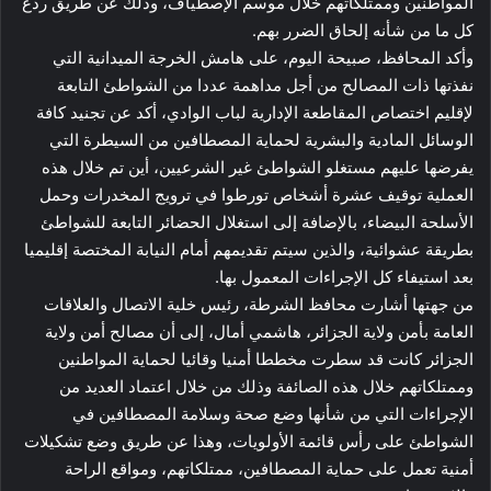
المواطنين وممتلكاتهم خلال موسم الإصطياف، وذلك عن طريق ردع
كل ما من شأنه إلحاق الضرر بهم.
وأكد المحافظ، صبيحة اليوم، على هامش الخرجة الميدانية التي
نفذتها ذات المصالح من أجل مداهمة عددا من الشواطئ التابعة
لإقليم اختصاص المقاطعة الإدارية لباب الوادي، أكد عن تجنيد كافة
الوسائل المادية والبشرية لحماية المصطافين من السيطرة التي
يفرضها عليهم مستغلو الشواطئ غير الشرعيين، أين تم خلال هذه
العملية توقيف عشرة أشخاص تورطوا في ترويج المخدرات وحمل
الأسلحة البيضاء، بالإضافة إلى استغلال الحضائر التابعة للشواطئ
بطريقة عشوائية، والذين سيتم تقديمهم أمام النيابة المختصة إقليميا
بعد استيفاء كل الإجراءات المعمول بها.
من جهتها أشارت محافظ الشرطة، رئيس خلية الاتصال والعلاقات
العامة بأمن ولاية الجزائر، هاشمي أمال، إلى أن مصالح أمن ولاية
الجزائر كانت قد سطرت مخططا أمنيا وقائيا لحماية المواطنين
وممتلكاتهم خلال هذه الصائفة وذلك من خلال اعتماد العديد من
الإجراءات التي من شأنها وضع صحة وسلامة المصطافين في
الشواطئ على رأس قائمة الأولويات، وهذا عن طريق وضع تشكيلات
أمنية تعمل على حماية المصطافين، ممتلكاتهم، ومواقع الراحة