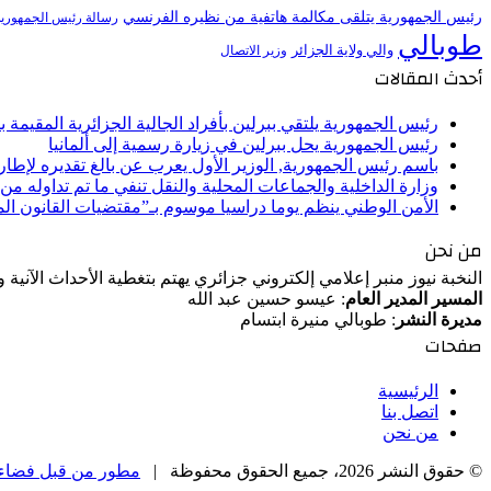
رئيس الجمهورية يتلقى مكالمة هاتفية من نظيره الفرنسي
رسالة رئيس الجمهورية 
طوبالي
والي ولاية الجزائر
وزير الاتصال
أحدث المقالات
رئيس الجمهورية يلتقي ببرلين بأفراد الجالية الجزائرية المقيمة بأل
رئيس الجمهورية يحل ببرلين في زيارة رسمية إلى ألمانيا
باسم رئيس الجمهورية, الوزير الأول يعرب عن بالغ تقديره لإط
وزارة الداخلية والجماعات المحلية والنقل تنفي ما تم تداوله م
الأمن الوطني ينظم يوما دراسيا موسوم بـ”مقتضيات القانون ا
من نحن
النخبة نيوز منبر إعلامي إلكتروني جزائري يهتم بتغطية الأحداث الآنية
المسير المدير العام
: عيسو حسين عبد الله
مديرة النشر
: طوبالي منيرة ابتسام
صفحات
الرئيسية
اتصل بنا
من نحن
© حقوق النشر 2026، جميع الحقوق محفوظة |
مطور من قبل فضاء 