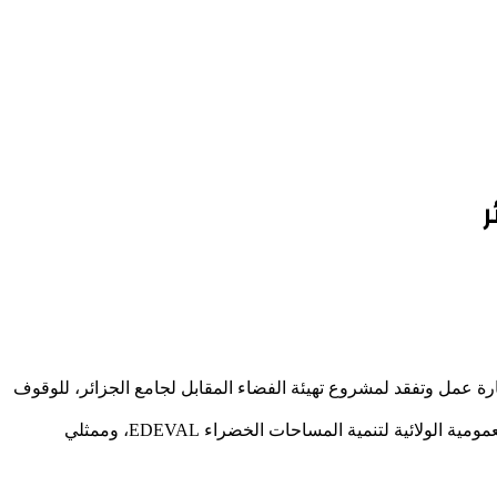
ر
يارة عمل وتفقد لمشروع تهيئة الفضاء المقابل لجامع الجزائر، للوقوف
وتمت الزيارة بحضور كل من مديرة التعمير، البناء، والهندسة المعمارية، مديري الأشغال العمومية، والموارد المائية، المدير العام للمؤسسة العمومية الولائية لتنمية المساحات الخضراء EDEVAL، وممثلي