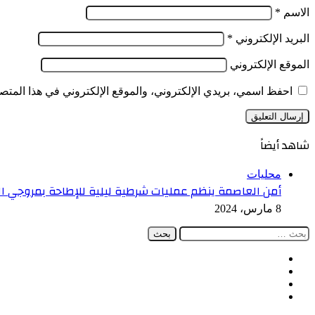
الاسم
*
البريد الإلكتروني
*
الموقع الإلكتروني
احفظ اسمي، بريدي الإلكتروني، والموقع الإلكتروني في هذا المتصف
شاهد أيضاً
إغلاق
محليات
أمن العاصمة ينظم عمليات شرطية ليلية للإطاحة بمروجي الم
8 مارس، 2024
البحث
عن:
فيسبوك
‫X
‫YouTube
انستقرام