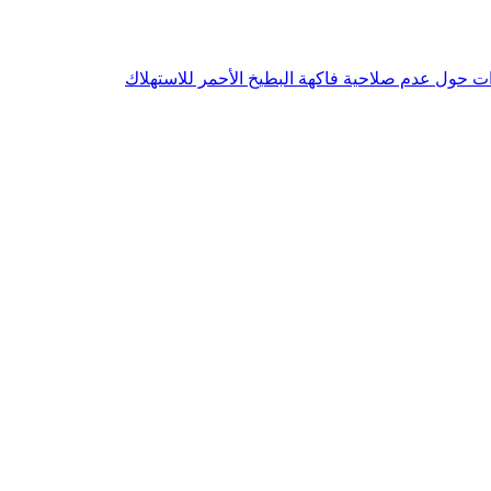
ءات حول عدم صلاحية فاكهة البطيخ الأحمر للاستهلاك