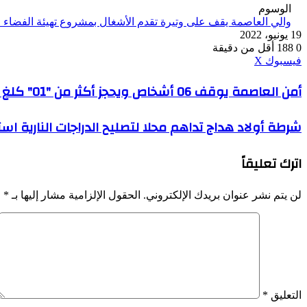
الوسوم
والي العاصمة يقف على وتيرة تقدم الأشغال بمشروع تهيئة الفضاء ال
19 يونيو، 2022
0
188
أقل من دقيقة
ڤايبر
طباعة
واتساب
ماسنجر
ماسنجر
بينتيريست
فيسبوك
‫X
أمن
أمن العاصمة يوقف 06 أشخاص ويحجز أكثر من "01" كلغ من القنب الهندي
العاصمة
يوقف
شرطة
شرطة أولاد هداج تداهم محلا لتصليح الدراجات النارية اس
06
أولاد
أشخاص
هداج
ويحجز
اترك تعليقاً
تداهم
أكثر
محلا
من
لتصليح
"01"
لن يتم نشر عنوان بريدك الإلكتروني.
الحقول الإلزامية مشار إليها بـ
*
الدراجات
كلغ
النارية
من
استغله
القنب
صاحبه
الهندي
لبيع
وترويج
الممنوعات
التعليق
*