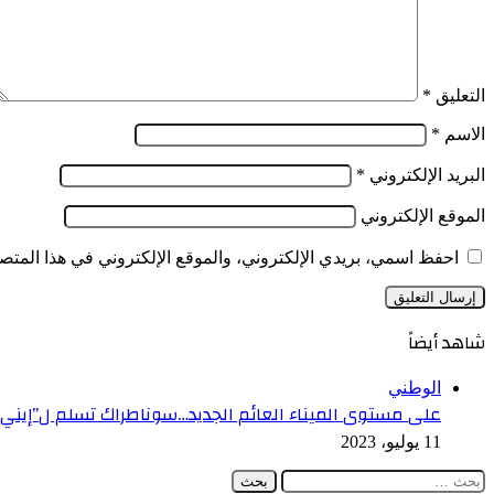
في
أوساط
مستخدميها
التعليق
*
الاسم
*
البريد الإلكتروني
*
الموقع الإلكتروني
احفظ اسمي، بريدي الإلكتروني، والموقع الإلكتروني في هذا المتصف
شاهد أيضاً
إغلاق
الوطني
على مستوى الميناء العائم الجديد…سوناطراك تسلم ل”إيني
11 يوليو، 2023
البحث