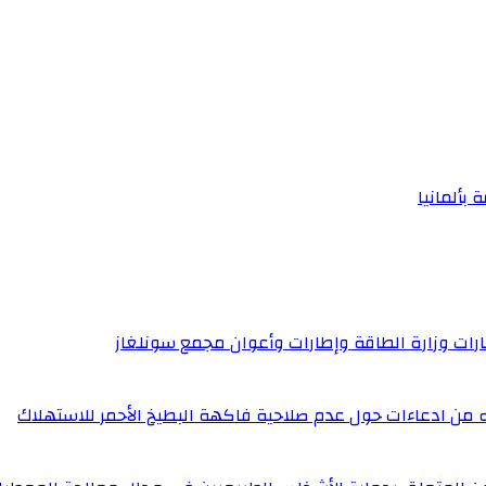
 بألمانيا
إطارات وزارة الطاقة وإطارات وأعوان مجمع سونلغاز
له من ادعاءات حول عدم صلاحية فاكهة البطيخ الأحمر للاستهلاك