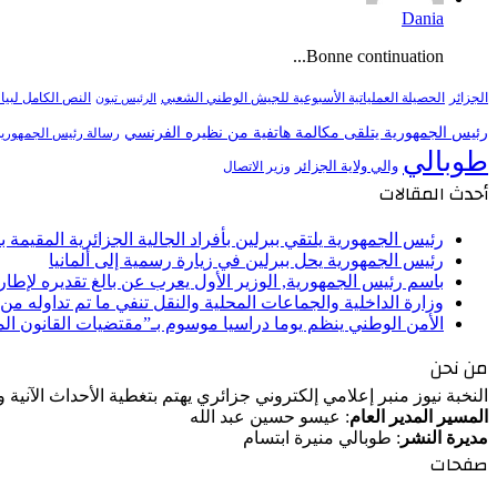
Dania
Bonne continuation...
النص الكامل لبيا
الجزائر
الحصيلة العملياتية الأسبوعية للجيش الوطني الشعبي
الرئيس تبون
رئيس الجمهورية يتلقى مكالمة هاتفية من نظيره الفرنسي
رسالة رئيس الجمهورية 
طوبالي
والي ولاية الجزائر
وزير الاتصال
أحدث المقالات
رئيس الجمهورية يلتقي ببرلين بأفراد الجالية الجزائرية المقيمة بأل
رئيس الجمهورية يحل ببرلين في زيارة رسمية إلى ألمانيا
باسم رئيس الجمهورية, الوزير الأول يعرب عن بالغ تقديره لإط
وزارة الداخلية والجماعات المحلية والنقل تنفي ما تم تداوله م
الأمن الوطني ينظم يوما دراسيا موسوم بـ”مقتضيات القانون ا
من نحن
النخبة نيوز منبر إعلامي إلكتروني جزائري يهتم بتغطية الأحداث الآنية
المسير المدير العام
: عيسو حسين عبد الله
مديرة النشر
: طوبالي منيرة ابتسام
صفحات