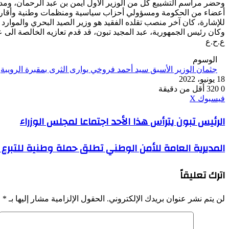
وحضر مراسم التشييع كل من الوزير الأول أيمن بن عبد الرحمان، ومدير
أعضاء من الحكومة ومسؤولي أحزاب سياسية ومنظمات وطنية وأقاربه
للإشارة، كان آخر منصب تقلده الفقيد هو وزير الصيد البحري والموارد الص
وكان رئيس الجمهورية، عبد المجيد تبون، قد قدم تعازيه الخالصة الى ع
ع.ح.ع
الوسوم
جثمان الوزير الأسبق سيد أحمد فروخي يوارى الثرى بمقبرة الرويبة
18 يونيو، 2022
0
320
أقل من دقيقة
ڤايبر
طباعة
واتساب
ماسنجر
ماسنجر
بينتيريست
فيسبوك
‫X
الرئيس
الرئيس تبون يترأس هذا الأحد اجتماعا لمجلس الوزراء
تبون
يترأس
المديرية
المديرية العامة للأمن الوطني تطلق حملة وطنية للتبر
هذا
العامة
الأحد
للأمن
اجتماعا
اترك تعليقاً
الوطني
لمجلس
تطلق
الوزراء
حملة
لن يتم نشر عنوان بريدك الإلكتروني.
الحقول الإلزامية مشار إليها بـ
*
وطنية
للتبرع
بالدم