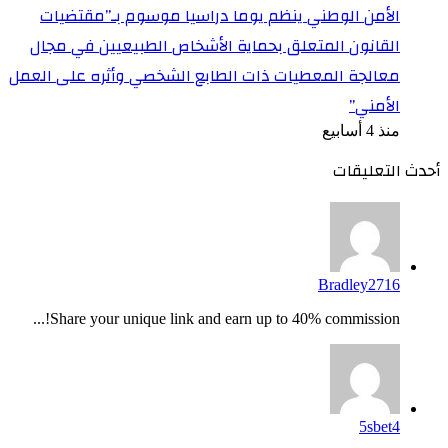
الأمن الوطني ينظم يوما دراسيا موسوم بـ”مقتضيات
القانون المتعلق بحماية الأشخاص الطبيعيين في مجال
معالجة المعطيات ذات الطابع الشخصي وأثره على العمل
الأمني”
منذ 4 أسابيع
أحدث التعليقات
Bradley2716
Share your unique link and earn up to 40% commission!...
5sbet4