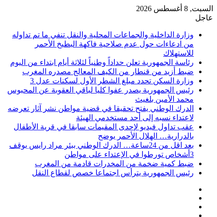
السبت, 8 أغسطس 2026
عاجل
وزارة الداخلية والجماعات المحلية والنقل تنفي ما تم تداوله
من ادعاءات حول عدم صلاحية فاكهة البطيخ الأحمر
للاستهلاك
رئاسة الجمهورية تعلن حداداً وطنياً لثلاثة أيام ابتداء من اليوم
ضبط أزيد من قنطار من الكيف المعالج مصدره المغرب
وزارة السكن تحدد مبلغ الشطر الأول لسكنات عدل 3
رئيس الجمهورية يصدر عفوا كليا لباقي العقوبة عن المحبوس
محمد الأمين بلغيث
الدرك الوطني يفتح تحقيقا في قضية مواطن نشر آثار تعرضه
لاعتداء نسبه إلى أحد مستخدمي الهيئة
عقب تداول فيديو لإحدى المقيمات سابقا في قرية الأطفال
بالدرارية… الهلال الأحمر يوضح
بعد اقل من 24ساعة… الدرك الوطني ببئر مراد رايس يوقف
3أشخاص تورطوا في الإعتداء على مواطن
ضبط كمية ضخمة من المخدرات قادمة من المغرب
رئيس الجمهورية يترأس اجتماعا خصص لقطاع النقل
فيسبوك
‫X
‫YouTube
انستقرام