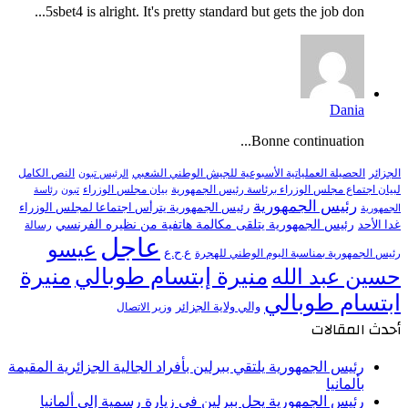
5sbet4 is alright. It's pretty standard but gets the job don...
Dania
Bonne continuation...
النص الكامل
الجزائر
الحصيلة العملياتية الأسبوعية للجيش الوطني الشعبي
الرئيس تبون
لبيان اجتماع مجلس الوزراء برئاسة رئيس الجمهورية
بيان مجلس الوزراء
تبون
رئاسة
رئيس الجمهورية
رئيس الجمهورية يترأس اجتماعا لمجلس الوزراء
الجمهورية
رئيس الجمهورية يتلقى مكالمة هاتفية من نظيره الفرنسي
غدا الأحد
رسالة
عاجل
عيسو
ع.ح.ع
رئيس الجمهورية بمناسبة اليوم الوطني للهجرة
منيرة إبتسام طوبالي
منيرة
حسين عبد الله
ابتسام طوبالي
والي ولاية الجزائر
وزير الاتصال
أحدث المقالات
رئيس الجمهورية يلتقي ببرلين بأفراد الجالية الجزائرية المقيمة
بألمانيا
رئيس الجمهورية يحل ببرلين في زيارة رسمية إلى ألمانيا