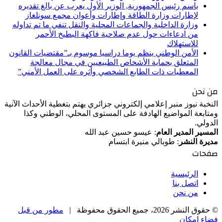
باسم رئيس الجمهورية, الوزير الأول يعرب عن بالغ تقديره
لإطارات وزارة الطاقة وإطارات وأعوان مجمع سونلغاز
وزارة الداخلية والجماعات المحلية والنقل تنفي ما تم تداوله
من ادعاءات حول عدم صلاحية فاكهة البطيخ الأحمر
للاستهلاك
الأمن الوطني ينظم يوما دراسيا موسوم بـ”مقتضيات القانون
المتعلق بحماية الأشخاص الطبيعيين في مجال معالجة
المعطيات ذات الطابع الشخصي وأثره على العمل الأمني”
من نحن
النخبة نيوز منبر إعلامي إلكتروني جزائري يهتم بتغطية الأحداث الآنية
ومتابعة المواضيع الهادفة على المستوى المحلي، الوطني وكذا
الدولي.
المسير المدير العام
: عيسو حسين عبد الله
مديرة النشر
: طوبالي منيرة ابتسام
صفحات
الرئيسية
اتصل بنا
من نحن
© حقوق النشر 2026، جميع الحقوق محفوظة |
مطور من قبل
فضاء إمكان