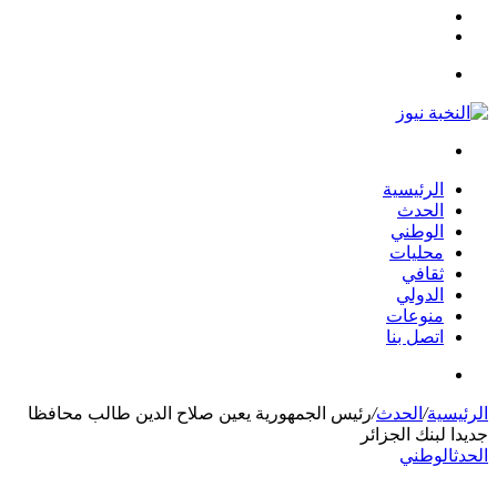
مقال
الوضع
عشوائي
المظلم
القائمة
بحث
عن
الرئيسية
الحدث
الوطني
محليات
ثقافي
الدولي
منوعات
اتصل بنا
بحث
عن
الرئيسية
/
الحدث
/
رئيس الجمهورية يعين صلاح الدين طالب محافظا
جديدا لبنك الجزائر
الحدث
الوطني