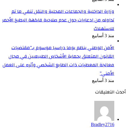
وزارة الداخلية والجماعات المحلية والنقل تنفي ما تم
تداوله من ادعاءات حول عدم صلاحية فاكهة البطيخ الأحمر
للاستهلاك
منذ 3 أسابيع
الأمن الوطني ينظم يوما دراسيا موسوم بـ”مقتضيات
القانون المتعلق بحماية الأشخاص الطبيعيين في مجال
معالجة المعطيات ذات الطابع الشخصي وأثره على العمل
الأمني”
منذ 3 أسابيع
أحدث التعليقات
Bradley2716