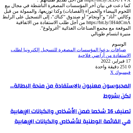
كما دعت في بيان آخر المؤسسات المصغرة الناشطة في مجال بيع
اللحوم البيضاء والحمراء (القصابات) وكذا توزيعها، والممولة من قبل
وكالتي ”أناد” و”أونجام” أو صندوق ”كناك”، إلى التسجيل على الرابط
https://bit.ly/3H4dCmA من أجل طلب الاستفادة من الاتفاقية
الموقعة مع مجمع الصناعات الغذائية ”أغرولوغ”.
منيرة ابتسام طوبالي
الوسوم
ضيافات يدعوا المؤسسات المصغرة للتسجيل إلكترونيا لطلب
الاستفادة من أراضي فلاحية
17 فبراير، 2022
0
251
دقيقة واحدة
ڤايبر
طباعة
واتساب
ماسنجر
ماسنجر
بينتيريست
فيسبوك
‫X
المحبوسون
المحبوسون معنيون بالاستفادة من منحة البطالة...
معنيون
لكن بشروط
بالاستفادة
من
منحة
تصنيف
تصنيف 16 شخصا ضمن الأشخاص والكيانات الإرهابية
البطالة...
16
لكن
في القائمة الوطنية للأشخاص والكيانات الإرهابية
شخصا
بشروط
ضمن
الأشخاص