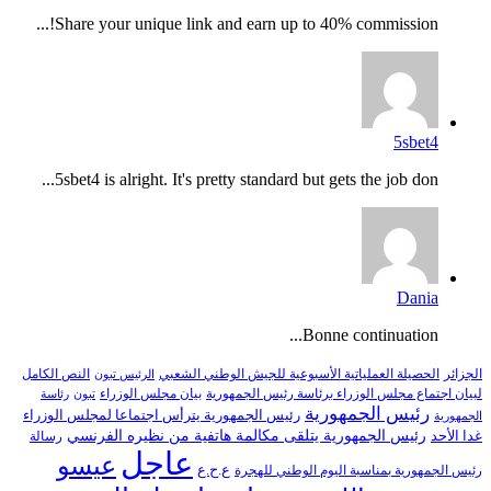
Share your unique link and earn up to 40% commission!...
5sbet4
5sbet4 is alright. It's pretty standard but gets the job don...
Dania
Bonne continuation...
النص الكامل
الجزائر
الحصيلة العملياتية الأسبوعية للجيش الوطني الشعبي
الرئيس تبون
لبيان اجتماع مجلس الوزراء برئاسة رئيس الجمهورية
بيان مجلس الوزراء
تبون
رئاسة
رئيس الجمهورية
رئيس الجمهورية يترأس اجتماعا لمجلس الوزراء
الجمهورية
رئيس الجمهورية يتلقى مكالمة هاتفية من نظيره الفرنسي
غدا الأحد
رسالة
عاجل
عيسو
ع.ح.ع
رئيس الجمهورية بمناسبة اليوم الوطني للهجرة