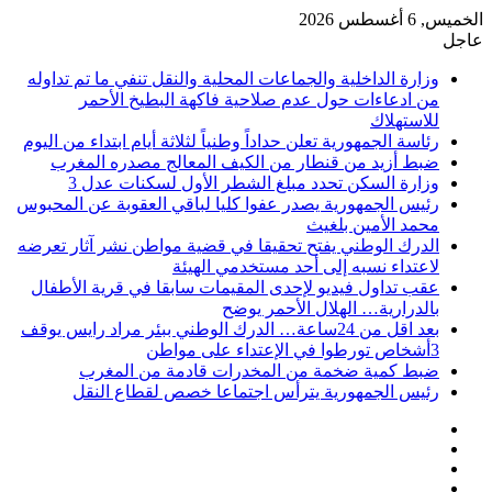
الخميس, 6 أغسطس 2026
عاجل
وزارة الداخلية والجماعات المحلية والنقل تنفي ما تم تداوله
من ادعاءات حول عدم صلاحية فاكهة البطيخ الأحمر
للاستهلاك
رئاسة الجمهورية تعلن حداداً وطنياً لثلاثة أيام ابتداء من اليوم
ضبط أزيد من قنطار من الكيف المعالج مصدره المغرب
وزارة السكن تحدد مبلغ الشطر الأول لسكنات عدل 3
رئيس الجمهورية يصدر عفوا كليا لباقي العقوبة عن المحبوس
محمد الأمين بلغيث
الدرك الوطني يفتح تحقيقا في قضية مواطن نشر آثار تعرضه
لاعتداء نسبه إلى أحد مستخدمي الهيئة
عقب تداول فيديو لإحدى المقيمات سابقا في قرية الأطفال
بالدرارية… الهلال الأحمر يوضح
بعد اقل من 24ساعة… الدرك الوطني ببئر مراد رايس يوقف
3أشخاص تورطوا في الإعتداء على مواطن
ضبط كمية ضخمة من المخدرات قادمة من المغرب
رئيس الجمهورية يترأس اجتماعا خصص لقطاع النقل
فيسبوك
‫X
‫YouTube
انستقرام