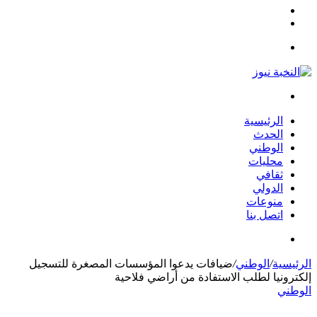
مقال
الوضع
عشوائي
المظلم
القائمة
بحث
عن
الرئيسية
الحدث
الوطني
محليات
ثقافي
الدولي
منوعات
اتصل بنا
بحث
عن
الرئيسية
/
الوطني
/
ضيافات يدعوا المؤسسات المصغرة للتسجيل
إلكترونيا لطلب الاستفادة من أراضي فلاحية
الوطني