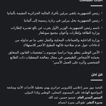
أحدث المقالات
رئيس الجمهورية يلتقي ببرلين بأفراد الجالية الجزائرية المقيمة بألمانيا
رئيس الجمهورية يحل ببرلين في زيارة رسمية إلى ألمانيا
باسم رئيس الجمهورية, الوزير الأول يعرب عن بالغ تقديره لإطارات
وزارة الطاقة وإطارات وأعوان مجمع سونلغاز
وزارة الداخلية والجماعات المحلية والنقل تنفي ما تم تداوله من
ادعاءات حول عدم صلاحية فاكهة البطيخ الأحمر للاستهلاك
الأمن الوطني ينظم يوما دراسيا موسوم بـ”مقتضيات القانون المتعلق
بحماية الأشخاص الطبيعيين في مجال معالجة المعطيات ذات الطابع
الشخصي وأثره على العمل الأمني”
من نحن
النخبة نيوز منبر إعلامي إلكتروني جزائري يهتم بتغطية الأحداث الآنية ومتابعة
المواضيع الهادفة على المستوى المحلي، الوطني وكذا الدولي.
المسير المدير العام
: عيسو حسين عبد الله
مديرة النشر
: طوبالي منيرة ابتسام