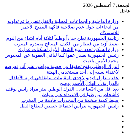
الجمعة, 7 أغسطس 2026
عاجل
وزارة الداخلية والجماعات المحلية والنقل تنفي ما تم تداوله
من ادعاءات حول عدم صلاحية فاكهة البطيخ الأحمر
للاستهلاك
رئاسة الجمهورية تعلن حداداً وطنياً لثلاثة أيام ابتداء من اليوم
ضبط أزيد من قنطار من الكيف المعالج مصدره المغرب
وزارة السكن تحدد مبلغ الشطر الأول لسكنات عدل 3
رئيس الجمهورية يصدر عفوا كليا لباقي العقوبة عن المحبوس
محمد الأمين بلغيث
الدرك الوطني يفتح تحقيقا في قضية مواطن نشر آثار تعرضه
لاعتداء نسبه إلى أحد مستخدمي الهيئة
عقب تداول فيديو لإحدى المقيمات سابقا في قرية الأطفال
بالدرارية… الهلال الأحمر يوضح
بعد اقل من 24ساعة… الدرك الوطني ببئر مراد رايس يوقف
3أشخاص تورطوا في الإعتداء على مواطن
ضبط كمية ضخمة من المخدرات قادمة من المغرب
رئيس الجمهورية يترأس اجتماعا خصص لقطاع النقل
فيسبوك
‫X
‫YouTube
انستقرام