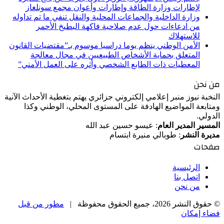
لإطارات وزارة الطاقة وإطارات وأعوان مجمع سونلغاز
وزارة الداخلية والجماعات المحلية والنقل تنفي ما تم تداوله
من ادعاءات حول عدم صلاحية فاكهة البطيخ الأحمر
للاستهلاك
الأمن الوطني ينظم يوما دراسيا موسوم بـ”مقتضيات القانون
المتعلق بحماية الأشخاص الطبيعيين في مجال معالجة
المعطيات ذات الطابع الشخصي وأثره على العمل الأمني”
من نحن
النخبة نيوز منبر إعلامي إلكتروني جزائري يهتم بتغطية الأحداث الآنية
ومتابعة المواضيع الهادفة على المستوى المحلي، الوطني وكذا
الدولي.
المسير المدير العام
: عيسو حسين عبد الله
مديرة النشر
: طوبالي منيرة ابتسام
صفحات
الرئيسية
اتصل بنا
من نحن
© حقوق النشر 2026، جميع الحقوق محفوظة |
مطور من قبل
فضاء إمكان