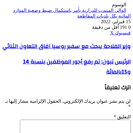
الوسوم
الوالي المنتدب للدرارية يأمر بإستكمال ضبط وضعية الموارد
المائية بكل بلديات المقاطعة
15 فبراير، 2022
0
191
أقل من دقيقة
ڤايبر
طباعة
واتساب
ماسنجر
ماسنجر
بينتيريست
فيسبوك
‫X
وزير
وزير الفلاحة يبحث مع سفير روسيا آفاق التعاون الثنائي
الفلاحة
يبحث
الرئيس
الرئيس تبون: تم رفع أجور الموظفين بنسبة 14
مع
تبون:
سفير
و15بالمائة
تم
روسيا
رفع
آفاق
أجور
التعاون
اترك تعليقاً
الموظفين
الثنائي
بنسبة
14
لن يتم نشر عنوان بريدك الإلكتروني.
الحقول الإلزامية مشار إليها بـ
و15بالمائة
*
التعليق
*