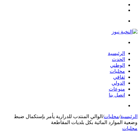
مقال
الوضع
عشوائي
المظلم
القائمة
بحث
عن
الرئيسية
الحدث
الوطني
محليات
ثقافي
الدولي
منوعات
اتصل بنا
بحث
عن
الرئيسية
/
محليات
/
الوالي المنتدب للدرارية يأمر بإستكمال ضبط
وضعية الموارد المائية بكل بلديات المقاطعة
محليات