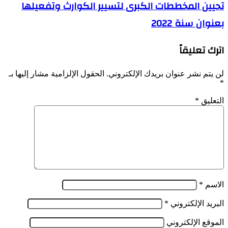
تحيين المخططات الكبرى لتسيير الكوارث وتفعيلها
للرويبة
بداية
تحتضن
من
بعنوان سنة 2022
جلسة
الأسبوع
عمل
القادم
حول
اترك تعليقاً
تحيين
المخططات
الكبرى
لن يتم نشر عنوان بريدك الإلكتروني.
الحقول الإلزامية مشار إليها بـ
لتسيير
*
الكوارث
التعليق
*
وتفعيلها
بعنوان
سنة
2022
الاسم
*
البريد الإلكتروني
*
الموقع الإلكتروني