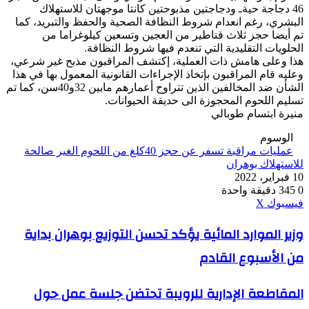
46 دجاجة حيةـ ودجاجتين مذبوحتين كانتا موجهتان للاستهلاك
البشري، رغم انعدام شروط النظافة الصحية والحفظ والتبريد، كما
تم أيضا حجز ثلاث قناطير من العجين وتسعين كيلوغراما من
الحلويات التقليدية التي تنعدم فيها شروط النظافة.
هذا وعلى هامش ذات العملية، إكتشف المراقبون مذبح غير شرعي،
وعليه قام المراقبون بإتخاذ الإجراءات القانونية المعمول بها في هذا
الشأن ضد المخالفين الذين تتراوح أعمارهم مابين 32و40سن، كما تم
تسليم اللحوم المحجوزة الى حديقة الحيوانات.
منيرة ابتسام طوبالي
الوسوم
عمليات مراقبة تسفر عن حجز 40كلغ من اللحوم الغير صالحة
للاستهلاك بوهران
10 فبراير، 2022
0
345
دقيقة واحدة
ڤايبر
طباعة
واتساب
ماسنجر
ماسنجر
بينتيريست
فيسبوك
‫X
وزير
وزير الموارد المائية يؤكد تحسن التوزيع بوهران بداية
الموارد
من الأسبوع القادم
المائية
يؤكد
تحسن
المقاطعة
المقاطعة الإدارية للرويبة تحتضن جلسة عمل حول
التوزيع
الإدارية
بوهران