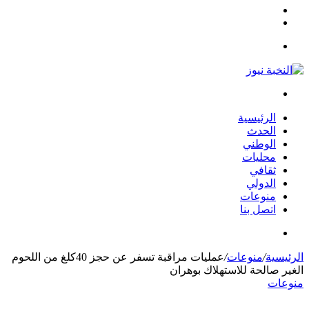
مقال
الوضع
عشوائي
المظلم
القائمة
بحث
عن
الرئيسية
الحدث
الوطني
محليات
ثقافي
الدولي
منوعات
اتصل بنا
بحث
عن
الرئيسية
/
منوعات
/
عمليات مراقبة تسفر عن حجز 40كلغ من اللحوم
الغير صالحة للاستهلاك بوهران
منوعات