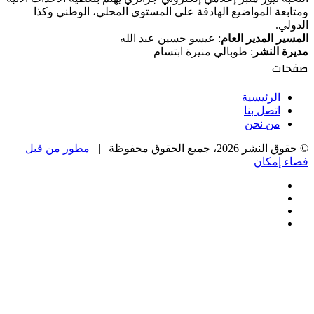
ومتابعة المواضيع الهادفة على المستوى المحلي، الوطني وكذا
الدولي.
المسير المدير العام
: عيسو حسين عبد الله
مديرة النشر
: طوبالي منيرة ابتسام
صفحات
الرئيسية
اتصل بنا
من نحن
© حقوق النشر 2026، جميع الحقوق محفوظة |
مطور من قبل
فضاء إمكان
فيسبوك
‫X
‫YouTube
انستقرام
‫X
زر
تيلقرام
واتساب
فيسبوك
الذهاب
إلى
الأعلى