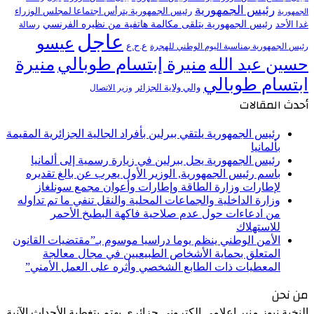
رئيس الجمهورية
رئيس الجمهورية يترأس اجتماعا لمجلس الوزراء
الجمهورية
رئيس الجمهورية يتلقى مكالمة هاتفية من نظيره الفرنسي
غدا الأحد
رسالة
عاجل
عيسو
ع.ح.ع
رئيس الجمهورية بمناسبة اليوم الوطني للهجرة
منيرة إبتسام طوبالي
منيرة
حسين عبد الله
ابتسام طوبالي
والي ولاية الجزائر
وزير الاتصال
أحدث المقالات
رئيس الجمهورية يلتقي ببرلين بأفراد الجالية الجزائرية المقيمة
بألمانيا
رئيس الجمهورية يحل ببرلين في زيارة رسمية إلى ألمانيا
باسم رئيس الجمهورية, الوزير الأول يعرب عن بالغ تقديره
لإطارات وزارة الطاقة وإطارات وأعوان مجمع سونلغاز
وزارة الداخلية والجماعات المحلية والنقل تنفي ما تم تداوله
من ادعاءات حول عدم صلاحية فاكهة البطيخ الأحمر
للاستهلاك
الأمن الوطني ينظم يوما دراسيا موسوم بـ”مقتضيات القانون
المتعلق بحماية الأشخاص الطبيعيين في مجال معالجة
المعطيات ذات الطابع الشخصي وأثره على العمل الأمني”
من نحن
النخبة نيوز منبر إعلامي إلكتروني جزائري يهتم بتغطية الأحداث الآنية