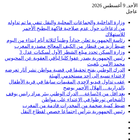
الأحد, 9 أغسطس 2026
عاجل
وزارة الداخلية والجماعات المحلية والنقل تنفي ما تم تداوله
من ادعاءات حول عدم صلاحية فاكهة البطيخ الأحمر
للاستهلاك
رئاسة الجمهورية تعلن حداداً وطنياً لثلاثة أيام ابتداء من اليوم
ضبط أزيد من قنطار من الكيف المعالج مصدره المغرب
وزارة السكن تحدد مبلغ الشطر الأول لسكنات عدل 3
رئيس الجمهورية يصدر عفوا كليا لباقي العقوبة عن المحبوس
محمد الأمين بلغيث
الدرك الوطني يفتح تحقيقا في قضية مواطن نشر آثار تعرضه
لاعتداء نسبه إلى أحد مستخدمي الهيئة
عقب تداول فيديو لإحدى المقيمات سابقا في قرية الأطفال
بالدرارية… الهلال الأحمر يوضح
بعد اقل من 24ساعة… الدرك الوطني ببئر مراد رايس يوقف
3أشخاص تورطوا في الإعتداء على مواطن
ضبط كمية ضخمة من المخدرات قادمة من المغرب
رئيس الجمهورية يترأس اجتماعا خصص لقطاع النقل
فيسبوك
‫X
‫YouTube
انستقرام