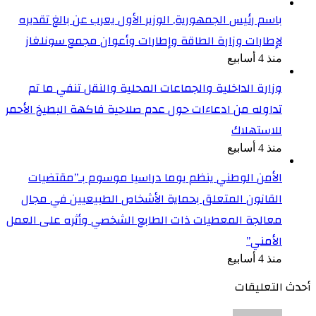
باسم رئيس الجمهورية, الوزير الأول يعرب عن بالغ تقديره
لإطارات وزارة الطاقة وإطارات وأعوان مجمع سونلغاز
منذ 4 أسابيع
وزارة الداخلية والجماعات المحلية والنقل تنفي ما تم
تداوله من ادعاءات حول عدم صلاحية فاكهة البطيخ الأحمر
للاستهلاك
منذ 4 أسابيع
الأمن الوطني ينظم يوما دراسيا موسوم بـ”مقتضيات
القانون المتعلق بحماية الأشخاص الطبيعيين في مجال
معالجة المعطيات ذات الطابع الشخصي وأثره على العمل
الأمني”
منذ 4 أسابيع
أحدث التعليقات