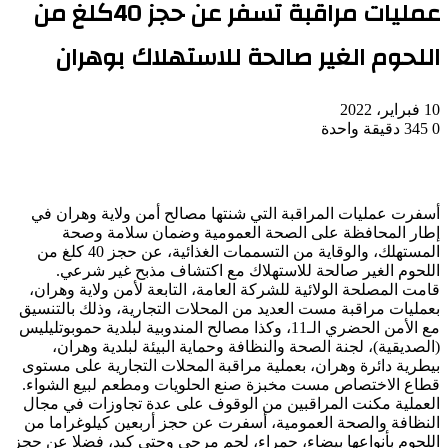
عمليات مراقبة تسفر عن حجز 40كلغ من
اللحوم الغير صالحة للاستهلاك بوهران
10 فبراير، 2022
0
345
دقيقة واحدة
أسفرت عمليات المراقبة التي شنتها مصالح أمن ولاية وهران في
إطار المحافظة على الصحة العمومية وضمان سلامة وصحة
المستهلك، والوقاية من التسممات الغذائية، عن حجز 40 كلغ من
اللحوم الغير صالحة للاستهلاك مع اكتشاف مذبح غير شرعي.
قامت المصلحة الولائية للشركة العامة، التابعة لأمن ولاية وهران،
بعمليات مراقبة مست العديد من المحلات التجارية، وذلك بالتنسيق
مع الأمن الحضري الـ11، وكذا مصالح المندوبية لبلدية حموبوتليليس
(الصديقية)، لجنة الصحة والنظافة وحماية البيئة لبلدية وهران،
بيطرية دائرة وهران، بعملية مراقبة المحلات التجارية على مستوى
قطاع الاختصاص مست مخبزة صنع الحلويات ومطعم لبيع الشواء.
العملية مكنت المراقبين من الوقوف على عدة تجاوزات في مجال
النظافة والصحة العمومية، أسفرت عن حجز أربعين كيلوغراما من
اللحوم بأنواعها بيضاء، حمراء، لحم مرحي وحتى كبد، فضلا عن حجز