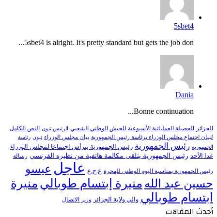
5sbet4
5sbet4 is alright. It's pretty standard but gets the job don...
Dania
Bonne continuation...
النص الكامل
الجزائر
الحصيلة العملياتية الأسبوعية للجيش الوطني الشعبي
الرئيس تبون
لبيان اجتماع مجلس الوزراء برئاسة رئيس الجمهورية
بيان مجلس الوزراء
تبون
رئاسة
رئيس الجمهورية
رئيس الجمهورية يترأس اجتماعا لمجلس الوزراء
الجمهورية
رئيس الجمهورية يتلقى مكالمة هاتفية من نظيره الفرنسي
غدا الأحد
رسالة
عاجل
عيسو
ع.ح.ع
رئيس الجمهورية بمناسبة اليوم الوطني للهجرة
منيرة إبتسام طوبالي
منيرة
حسين عبد الله
ابتسام طوبالي
والي ولاية الجزائر
وزير الاتصال
أحدث المقالات