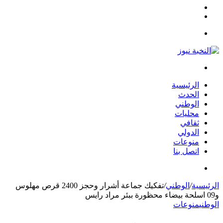
مقال
الوضع
عشوائي
المظلم
القائمة
بحث
عن
الرئيسية
الحدث
الوطني
محليات
ثقافي
الدولي
منوعات
اتصل بنا
بحث
عن
الرئيسية
/
الوطني
/
تفكيك جماعة أشرار وحجز 2400 قرص مهلوس
و09 اسلحة بيضاء محظورة ببئر مراد رايس
الوطني
منوعات