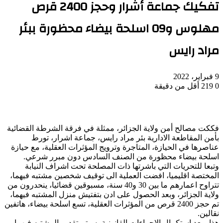
تفكيك جماعة أشرار وحجز 2400 قرص
مهلوس و09 اسلحة بيضاء محظورة ببئر
مراد رايس
9 فبراير، 2022
0
219
أقل من دقيقة
فككت مصالح أمن ولاية الجزائر، ممثلة في فرقة الشرطة القضائية
بأمن المقاطعة الادارية بئر مراد رايس، جماعة اشرار، تورط
عناصرها في الحيازة، المتاجرة وترويج المؤثرات العقلية، مع حيازة
اسلحة بيضاء محظورة من الصنف السادس دون مبرر شرعي.
وتبعا للتحريات التي باشرتها ذات المصلحة تحت اشراف النيابة
المختصة اقليميا، افضت العملية الى توقيف شخصين مشتبه فيهما،
تتراوح اعمارهم ما بين 30 و40 سنة، مسبوقين قضائيا، ينحدرون من
ولاية الجزائر، وبعد الحصول على ادن بتفتيش منزل المشتبه فيهما،
تم حجز 2400 قرص من المؤثرات العقلية، تسع اسلحة بيضاء، هاتفين
نقالين.
هذا وبعد استكمال الإجراءات القانونية، سيتم تقديم المشتبه فيهما