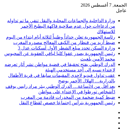
الجمعة, 7 أغسطس 2026
عاجل
وزارة الداخلية والجماعات المحلية والنقل تنفي ما تم تداوله
من ادعاءات حول عدم صلاحية فاكهة البطيخ الأحمر
للاستهلاك
رئاسة الجمهورية تعلن حداداً وطنياً لثلاثة أيام ابتداء من اليوم
ضبط أزيد من قنطار من الكيف المعالج مصدره المغرب
وزارة السكن تحدد مبلغ الشطر الأول لسكنات عدل 3
رئيس الجمهورية يصدر عفوا كليا لباقي العقوبة عن المحبوس
محمد الأمين بلغيث
الدرك الوطني يفتح تحقيقا في قضية مواطن نشر آثار تعرضه
لاعتداء نسبه إلى أحد مستخدمي الهيئة
عقب تداول فيديو لإحدى المقيمات سابقا في قرية الأطفال
بالدرارية… الهلال الأحمر يوضح
بعد اقل من 24ساعة… الدرك الوطني ببئر مراد رايس يوقف
3أشخاص تورطوا في الإعتداء على مواطن
ضبط كمية ضخمة من المخدرات قادمة من المغرب
رئيس الجمهورية يترأس اجتماعا خصص لقطاع النقل
فيسبوك
‫X
‫YouTube
انستقرام