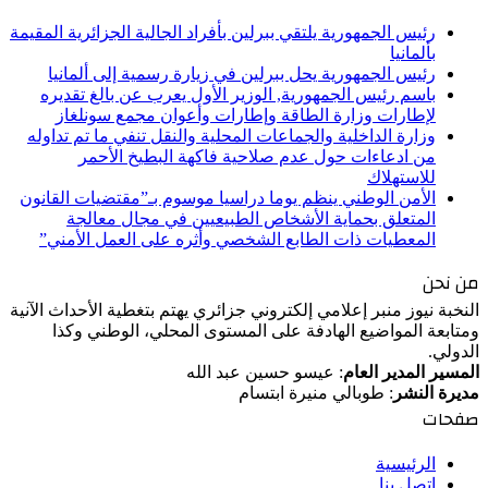
رئيس الجمهورية يلتقي ببرلين بأفراد الجالية الجزائرية المقيمة
بألمانيا
رئيس الجمهورية يحل ببرلين في زيارة رسمية إلى ألمانيا
باسم رئيس الجمهورية, الوزير الأول يعرب عن بالغ تقديره
لإطارات وزارة الطاقة وإطارات وأعوان مجمع سونلغاز
وزارة الداخلية والجماعات المحلية والنقل تنفي ما تم تداوله
من ادعاءات حول عدم صلاحية فاكهة البطيخ الأحمر
للاستهلاك
الأمن الوطني ينظم يوما دراسيا موسوم بـ”مقتضيات القانون
المتعلق بحماية الأشخاص الطبيعيين في مجال معالجة
المعطيات ذات الطابع الشخصي وأثره على العمل الأمني”
من نحن
النخبة نيوز منبر إعلامي إلكتروني جزائري يهتم بتغطية الأحداث الآنية
ومتابعة المواضيع الهادفة على المستوى المحلي، الوطني وكذا
الدولي.
المسير المدير العام
: عيسو حسين عبد الله
مديرة النشر
: طوبالي منيرة ابتسام
صفحات
الرئيسية
اتصل بنا