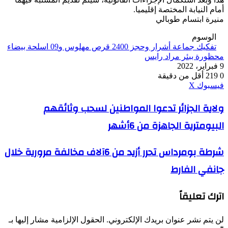
أمام النيابة المختصة إقليميا.
منيرة ابتسام طوبالي
الوسوم
تفكيك جماعة أشرار وحجز 2400 قرص مهلوس و09 اسلحة بيضاء
محظورة ببئر مراد رايس
9 فبراير، 2022
0
219
أقل من دقيقة
ڤايبر
طباعة
واتساب
ماسنجر
ماسنجر
بينتيريست
فيسبوك
‫X
ولاية
ولاية الجزائر تدعوا المواطنين لسحب وثائقهم
الجزائر
البيومترية الجاهزة من 6أشهر
تدعوا
المواطنين
لسحب
شرطة
شرطة بومرداس تحرر أزيد من 6آلاف مخالفة مرورية خلال
وثائقهم
بومرداس
البيومترية
جانفي الفارط
تحرر
الجاهزة
أزيد
من
من
6أشهر
اترك تعليقاً
6آلاف
مخالفة
مرورية
لن يتم نشر عنوان بريدك الإلكتروني.
الحقول الإلزامية مشار إليها بـ
خلال