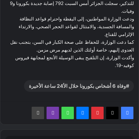
للتذكير، سجلت الجزائر أمس السبت 792 إصابة جديدة بكورونا و9
وفيات.
ودعت الوزارة المواطنين، إلى اليقظة واحترام قواعد النظافة
والمسافة الجسدية، والامتثال لقواعد الحجر الصحي، والارتداء
الإلزامي للقناع.
كما دعت الوزارة، للحفاظ على صحة الكبار في السن، بتجنب نقل
العدوى إليهم، خاصة أولئك الذين لديهم مرض مزمن.
وأكدت الوزارة، إن التلقيح يبقى الوسيلة الأنجع لمجابهة فيروس
كوفيد-19.
وفاة 6 أشخاص بكورونا خلال الأ24 ساعة الأخيرة
بينتيريست
ماسنجر
واتساب
ڤايبر
طباعة
الرئيس