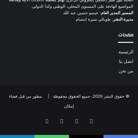
المواضيع الهادفة على المستوى المحلي، الوطني وكذا الدولي.
المسير المدير العام
: عيسو حسين عبد الله
مديرة النشر
: طوبالي منيرة ابتسام
صفحات
الرئيسية
اتصل بنا
من نحن
© حقوق النشر 2026، جميع الحقوق محفوظة |
مطور من قبل فضاء
إمكان
فيسبوك
‫X
‫YouTube
انستقرام