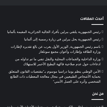
أحدث المقالات
رئيس الجمهورية يلتقي ببرلين بأفراد الجالية الجزائرية المقيمة بألمانيا
رئيس الجمهورية يحل ببرلين في زيارة رسمية إلى ألمانيا
باسم رئيس الجمهورية, الوزير الأول يعرب عن بالغ تقديره لإطارات
وزارة الطاقة وإطارات وأعوان مجمع سونلغاز
وزارة الداخلية والجماعات المحلية والنقل تنفي ما تم تداوله من
ادعاءات حول عدم صلاحية فاكهة البطيخ الأحمر للاستهلاك
الأمن الوطني ينظم يوما دراسيا موسوم بـ”مقتضيات القانون المتعلق
بحماية الأشخاص الطبيعيين في مجال معالجة المعطيات ذات الطابع
الشخصي وأثره على العمل الأمني”
من نحن
النخبة نيوز منبر إعلامي إلكتروني جزائري يهتم بتغطية الأحداث الآنية ومتابعة