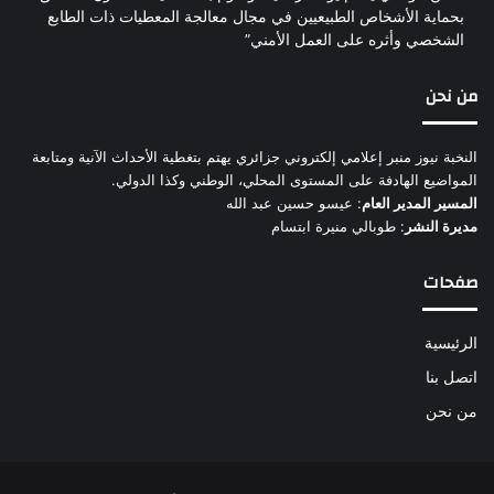
بحماية الأشخاص الطبيعيين في مجال معالجة المعطيات ذات الطابع
الشخصي وأثره على العمل الأمني”
من نحن
النخبة نيوز منبر إعلامي إلكتروني جزائري يهتم بتغطية الأحداث الآنية ومتابعة
المواضيع الهادفة على المستوى المحلي، الوطني وكذا الدولي.
المسير المدير العام
: عيسو حسين عبد الله
مديرة النشر
: طوبالي منيرة ابتسام
صفحات
الرئيسية
اتصل بنا
من نحن