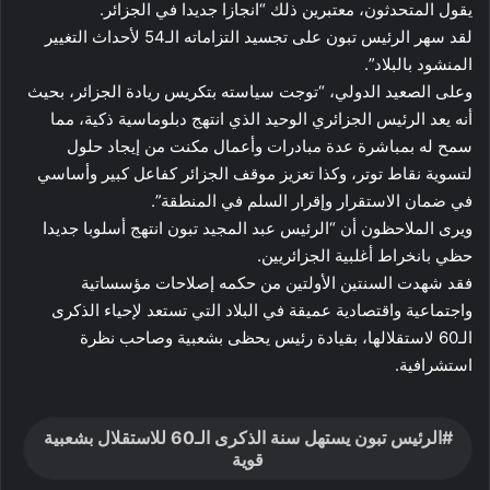
يقول المتحدثون، معتبرين ذلك “انجازا جديدا في الجزائر.
لقد سهر الرئيس تبون على تجسيد التزاماته الـ54 لأحداث التغيير
المنشود بالبلاد”.
وعلى الصعيد الدولي، “توجت سياسته بتكريس ريادة الجزائر، بحيث
أنه يعد الرئيس الجزائري الوحيد الذي انتهج دبلوماسية ذكية، مما
سمح له بمباشرة عدة مبادرات وأعمال مكنت من إيجاد حلول
لتسوية نقاط توتر، وكذا تعزيز موقف الجزائر كفاعل كبير وأساسي
في ضمان الاستقرار وإقرار السلم في المنطقة”.
ويرى الملاحظون أن “الرئيس عبد المجيد تبون انتهج أسلوبا جديدا
حظي بانخراط أغلبية الجزائريين.
فقد شهدت السنتين الأولتين من حكمه إصلاحات مؤسساتية
واجتماعية واقتصادية عميقة في البلاد التي تستعد لإحياء الذكرى
الـ60 لاستقلالها، بقيادة رئيس يحظى بشعبية وصاحب نظرة
استشرافية.
الرئيس تبون يستهل سنة الذكرى الـ60 للاستقلال بشعبية
قوية