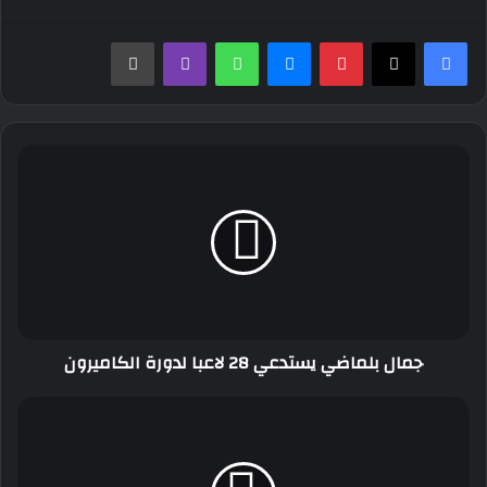
بينتيريست
ماسنجر
واتساب
ڤايبر
طباعة
جمال
بلماضي
يستدعي
28
لاعبا
لدورة
الكاميرون
جمال بلماضي يستدعي 28 لاعبا لدورة الكاميرون
الجزائر
تحتضن
أشغال
المؤتمر