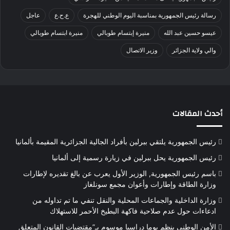
رسالة رئيس الجمهورية بمناسبة اليوم الوطني للهجرة
ع.ح.ع
عاجل
عيسو حسين عبد الله
منيرة إبتسام طوبالي
منيرة ابتسام طوبالي
والي ولاية الجزائر
وزير الاتصال
أحدث المقالات
رئيس الجمهورية يلتقي ببرلين بأفراد الجالية الجزائرية المقيمة بألمانيا
رئيس الجمهورية يحل ببرلين في زيارة رسمية إلى ألمانيا
باسم رئيس الجمهورية, الوزير الأول يعرب عن بالغ تقديره لإطارات
وزارة الطاقة وإطارات وأعوان مجمع سونلغاز
وزارة الداخلية والجماعات المحلية والنقل تنفي ما تم تداوله من
ادعاءات حول عدم صلاحية فاكهة البطيخ الأحمر للاستهلاك
الأمن الوطني ينظم يوما دراسيا موسوم بـ”مقتضيات القانون المتعلق