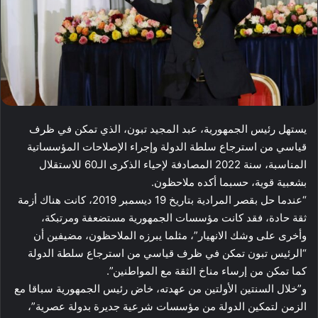
يستهل رئيس الجمهورية، عبد المجيد تبون، الذي تمكن في ظرف
قياسي من استرجاع سلطة الدولة وإجراء الإصلاحات المؤسساتية
المناسبة، سنة 2022 المصادفة لإحياء الذكرى الـ60 للاستقلال
بشعبية قوية، حسبما أكده ملاحظون.
“عندما حل بقصر المرادية بتاريخ 19 ديسمبر 2019، كانت هناك أزمة
ثقة حادة، فقد كانت مؤسسات الجمهورية مستضعفة ومرتبكة،
وأخرى على وشك الانهيار”، مثلما يبرزه الملاحظون، مضيفين أن
“الرئيس تبون تمكن في ظرف قياسي من استرجاع سلطة الدولة
كما تمكن من إرساء مناخ الثقة مع المواطنين”.
و”خلال السنتين الأولتين من عهدته، خاض رئيس الجمهورية سباقا مع
الزمن لتمكين الدولة من مؤسسات شرعية جديرة بدولة عصرية”،