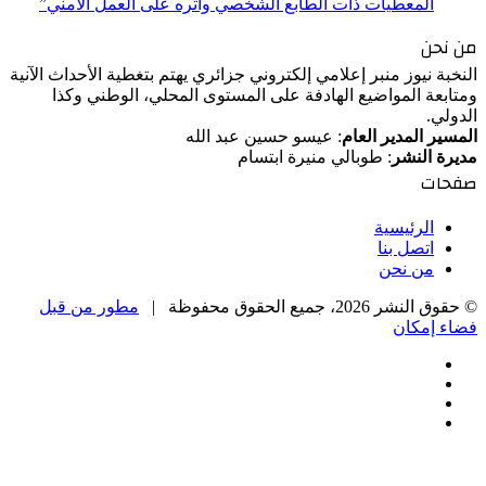
المعطيات ذات الطابع الشخصي وأثره على العمل الأمني”
من نحن
النخبة نيوز منبر إعلامي إلكتروني جزائري يهتم بتغطية الأحداث الآنية
ومتابعة المواضيع الهادفة على المستوى المحلي، الوطني وكذا
الدولي.
المسير المدير العام
: عيسو حسين عبد الله
مديرة النشر
: طوبالي منيرة ابتسام
صفحات
الرئيسية
اتصل بنا
من نحن
© حقوق النشر 2026، جميع الحقوق محفوظة |
مطور من قبل
فضاء إمكان
فيسبوك
‫X
‫YouTube
انستقرام
‫X
زر
تيلقرام
واتساب
فيسبوك
الذهاب