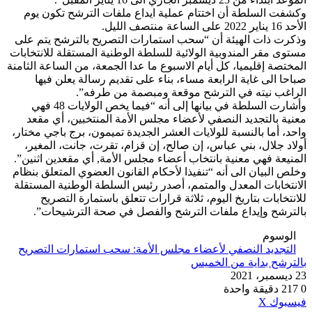
وكشفت السلطة أن اختتام عملية ايداع ملفات الترشح تكون يوم
الأحد 16 يناير 2022 على الساعة منتصف الليل.
وذكرت ذات الهيئة أن “سحب استمارات التصريح بالترشح يتم على
مستوى مقر المندوبية الولائية للسلطة الوطنية المستقلة للانتخابات
المختصة إقليميا، كل أيام الاسبوع ما عدا الجمعة، من الساعة الثامنة
صباحا الى غاية الرابعة مساء، بناء على تقديم رسالة يعلن فيها
الراغب نيته في الترشح موقعة ومبصمة من طرفه”.
وأشارت السلطة في بيانها إلى أنه “فيما يخص الولايات 48 فهي
معنية بالتجديد النصفي لأعضاء مجلس الأمة المنتخبين، أي مقعد
واحد، أما بالنسبة للولايات العشر الجديدة تميمون، برج باجي مختار،
أولاد جلال، بني عباس، إن صالح، إن قزام، تقرت، جانت، المغير،
المنيعة فهي معنية بانتخاب أعضاء مجلس الأمة, أي مقعدين اثنين”.
وخلص البيان الى أنه “تنفيذا لأحكام القانون العضوي المتعلق بنظام
الانتخابات المعدل والمتمم، أصدر رئيس السلطة الوطنية المستقلة
للانتخابات بتاريخ اليوم، ثلاثة قرارات تتعلق باستمارة التصريح
بالترشح وإيداع ملفات الترشح والفصل في صحة الترشيحات”.
الوسوم
التجديد النصفي لأعضاء مجلس الأمة: سحب استمارات التصريح
بالترشح بداية من الخميس
23 ديسمبر، 2021
0
217
دقيقة واحدة
ڤايبر
طباعة
واتساب
ماسنجر
ماسنجر
بينتيريست
فيسبوك
‫X