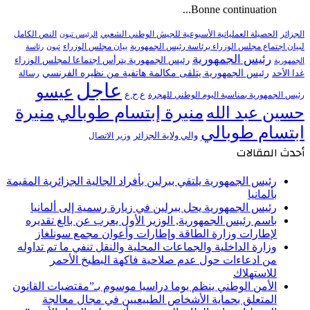
Bonne continuation...
النص الكامل
الجزائر
الحصيلة العملياتية الأسبوعية للجيش الوطني الشعبي
الرئيس تبون
لبيان اجتماع مجلس الوزراء برئاسة رئيس الجمهورية
بيان مجلس الوزراء
تبون
رئاسة
رئيس الجمهورية
رئيس الجمهورية يترأس اجتماعا لمجلس الوزراء
الجمهورية
رئيس الجمهورية يتلقى مكالمة هاتفية من نظيره الفرنسي
غدا الأحد
رسالة
عاجل
عيسو
ع.ح.ع
رئيس الجمهورية بمناسبة اليوم الوطني للهجرة
منيرة إبتسام طوبالي
منيرة
حسين عبد الله
ابتسام طوبالي
والي ولاية الجزائر
وزير الاتصال
أحدث المقالات
رئيس الجمهورية يلتقي ببرلين بأفراد الجالية الجزائرية المقيمة
بألمانيا
رئيس الجمهورية يحل ببرلين في زيارة رسمية إلى ألمانيا
باسم رئيس الجمهورية, الوزير الأول يعرب عن بالغ تقديره
لإطارات وزارة الطاقة وإطارات وأعوان مجمع سونلغاز
وزارة الداخلية والجماعات المحلية والنقل تنفي ما تم تداوله
من ادعاءات حول عدم صلاحية فاكهة البطيخ الأحمر
للاستهلاك
الأمن الوطني ينظم يوما دراسيا موسوم بـ”مقتضيات القانون
المتعلق بحماية الأشخاص الطبيعيين في مجال معالجة