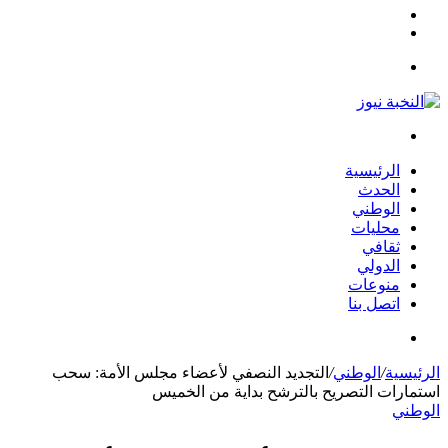
مقال
الوضع
عشوائي
المظلم
القائمة
بحث
عن
الرئيسية
الحدث
الوطني
محليات
ثقافي
الدولي
منوعات
اتصل بنا
بحث
عن
الرئيسية
/
الوطني
/
التجديد النصفي لأعضاء مجلس الأمة: سحب
استمارات التصريح بالترشح بداية من الخميس
الوطني