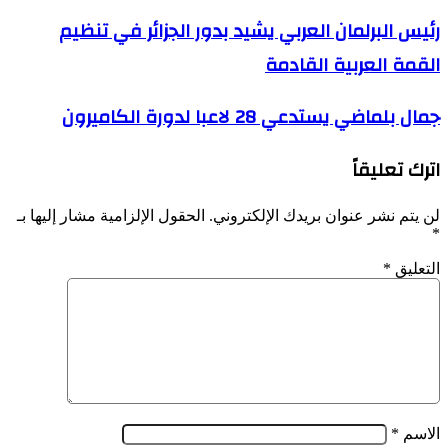
رئيس
رئيس البرلمان العربي يشيد بدور الجزائر في تنظيم
البرلمان
القمة العربية القادمة
العربي
يشيد
بدور
جمال
جمال بلماضي يستدعي 28 لاعبا لدورة الكاميرون
الجزائر
بلماضي
في
يستدعي
تنظيم
اترك تعليقاً
28
القمة
لاعبا
العربية
لدورة
القادمة
لن يتم نشر عنوان بريدك الإلكتروني.
الحقول الإلزامية مشار إليها بـ
الكاميرون
*
التعليق
*
الاسم
*