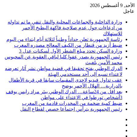
الأحد, 9 أغسطس 2026
عاجل
وزارة الداخلية والجماعات المحلية والنقل تنفي ما تم تداوله
من ادعاءات حول عدم صلاحية فاكهة البطيخ الأحمر
للاستهلاك
رئاسة الجمهورية تعلن حداداً وطنياً لثلاثة أيام ابتداء من اليوم
ضبط أزيد من قنطار من الكيف المعالج مصدره المغرب
وزارة السكن تحدد مبلغ الشطر الأول لسكنات عدل 3
رئيس الجمهورية يصدر عفوا كليا لباقي العقوبة عن المحبوس
محمد الأمين بلغيث
الدرك الوطني يفتح تحقيقا في قضية مواطن نشر آثار تعرضه
لاعتداء نسبه إلى أحد مستخدمي الهيئة
عقب تداول فيديو لإحدى المقيمات سابقا في قرية الأطفال
بالدرارية… الهلال الأحمر يوضح
بعد اقل من 24ساعة… الدرك الوطني ببئر مراد رايس يوقف
3أشخاص تورطوا في الإعتداء على مواطن
ضبط كمية ضخمة من المخدرات قادمة من المغرب
رئيس الجمهورية يترأس اجتماعا خصص لقطاع النقل
فيسبوك
‫X
‫YouTube
انستقرام