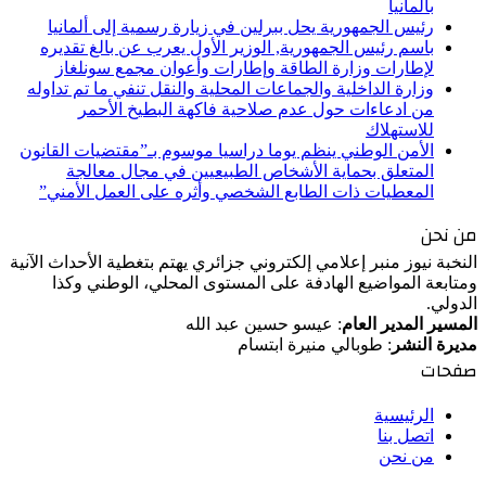
بألمانيا
رئيس الجمهورية يحل ببرلين في زيارة رسمية إلى ألمانيا
باسم رئيس الجمهورية, الوزير الأول يعرب عن بالغ تقديره
لإطارات وزارة الطاقة وإطارات وأعوان مجمع سونلغاز
وزارة الداخلية والجماعات المحلية والنقل تنفي ما تم تداوله
من ادعاءات حول عدم صلاحية فاكهة البطيخ الأحمر
للاستهلاك
الأمن الوطني ينظم يوما دراسيا موسوم بـ”مقتضيات القانون
المتعلق بحماية الأشخاص الطبيعيين في مجال معالجة
المعطيات ذات الطابع الشخصي وأثره على العمل الأمني”
من نحن
النخبة نيوز منبر إعلامي إلكتروني جزائري يهتم بتغطية الأحداث الآنية
ومتابعة المواضيع الهادفة على المستوى المحلي، الوطني وكذا
الدولي.
المسير المدير العام
: عيسو حسين عبد الله
مديرة النشر
: طوبالي منيرة ابتسام
صفحات
الرئيسية
اتصل بنا
من نحن