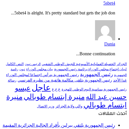
5sbet4
5sbet4 is alright. It's pretty standard but gets the job don...
Dania
Bonne continuation...
النص الكامل
الجزائر
الحصيلة العملياتية الأسبوعية للجيش الوطني الشعبي
الرئيس تبون
لبيان اجتماع مجلس الوزراء برئاسة رئيس الجمهورية
بيان مجلس الوزراء
تبون
رئاسة
رئيس الجمهورية
رئيس الجمهورية يترأس اجتماعا لمجلس الوزراء
الجمهورية
رئيس الجمهورية يتلقى مكالمة هاتفية من نظيره الفرنسي
غدا الأحد
رسالة
عاجل
عيسو
ع.ح.ع
رئيس الجمهورية بمناسبة اليوم الوطني للهجرة
منيرة إبتسام طوبالي
منيرة
حسين عبد الله
ابتسام طوبالي
والي ولاية الجزائر
وزير الاتصال
أحدث المقالات
رئيس الجمهورية يلتقي ببرلين بأفراد الجالية الجزائرية المقيمة