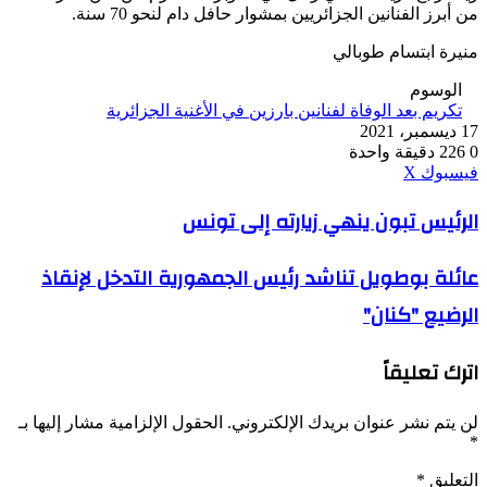
من أبرز الفنانين الجزائريين بمشوار حافل دام لنحو 70 سنة.
منيرة ابتسام طوبالي
الوسوم
تكريم بعد الوفاة لفنانين بارزين في الأغنية الجزائرية
17 ديسمبر، 2021
0
226
دقيقة واحدة
ڤايبر
طباعة
واتساب
ماسنجر
ماسنجر
بينتيريست
فيسبوك
‫X
الرئيس
الرئيس تبون ينهي زيارته إلى تونس
تبون
ينهي
عائلة
عائلة بوطويل تناشد رئيس الجمهورية التدخل لإنقاذ
زيارته
بوطويل
إلى
الرضيع "كنان"
تناشد
تونس
رئيس
الجمهورية
اترك تعليقاً
التدخل
لإنقاذ
الرضيع
لن يتم نشر عنوان بريدك الإلكتروني.
الحقول الإلزامية مشار إليها بـ
"كنان"
*
التعليق
*