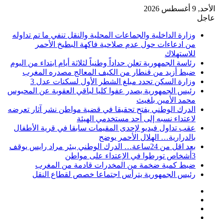
الأحد, 9 أغسطس 2026
عاجل
وزارة الداخلية والجماعات المحلية والنقل تنفي ما تم تداوله
من ادعاءات حول عدم صلاحية فاكهة البطيخ الأحمر
للاستهلاك
رئاسة الجمهورية تعلن حداداً وطنياً لثلاثة أيام ابتداء من اليوم
ضبط أزيد من قنطار من الكيف المعالج مصدره المغرب
وزارة السكن تحدد مبلغ الشطر الأول لسكنات عدل 3
رئيس الجمهورية يصدر عفوا كليا لباقي العقوبة عن المحبوس
محمد الأمين بلغيث
الدرك الوطني يفتح تحقيقا في قضية مواطن نشر آثار تعرضه
لاعتداء نسبه إلى أحد مستخدمي الهيئة
عقب تداول فيديو لإحدى المقيمات سابقا في قرية الأطفال
بالدرارية… الهلال الأحمر يوضح
بعد اقل من 24ساعة… الدرك الوطني ببئر مراد رايس يوقف
3أشخاص تورطوا في الإعتداء على مواطن
ضبط كمية ضخمة من المخدرات قادمة من المغرب
رئيس الجمهورية يترأس اجتماعا خصص لقطاع النقل
فيسبوك
‫X
‫YouTube
انستقرام