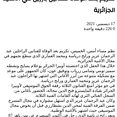
الجزائرية
17 ديسمبر، 2021
0
226
دقيقة واحدة
نظم مساء أمس، الخميس، تكريم بعد الوفاة للفنانين الراحلين عبد
الرحمان عزيز ورابح درياسة ومحمد العماري الذي سطع نجمهم في
مجال الأغنية الجزائرية.
خلال هذا الحفل الذي احتضنته أوبيرا الجزائر بوعلام بسايح ونشطه
سمير تومي وسامي زرياب وتوفيق عون، كان الجمهور على موعد
مع تشكيلة متنوعة من أبرز الأغاني التي اشتهر بها الراحلون عبد
الرحمان عزيز ومحمد العماري ورابح درياسة.
في جو مؤثر أمتع الفنانون الثلاثة رفقة الجوق الموسيقى لأوبيرا
الجزائر بقيادة المايسترو فتح الدين محالة، الحضور بأغاني من
السجل الغنائي الثري لهاته القامات الفنية الثلاثة.
وكان عبد الرحمان عزيز الذي استهل مشواره في مجال المسرح
ضمن الفرقة الفنية لمحي الدين بشطارزي قبل أن يخوض مجال
الموسيقى حيث اشتهر بالأغنية الوطنية.
ويعد رابح درياسة الذي رحل في أكتوبر المنصرم عن سن ناهز 87