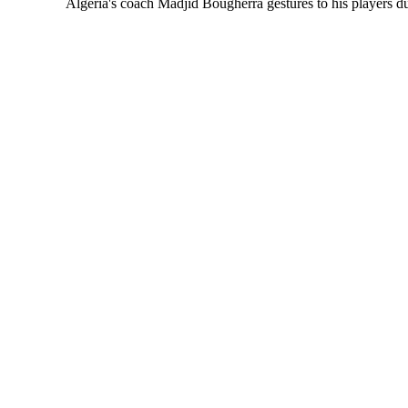
Algeria's coach Madjid Bougherra gestures to his players 