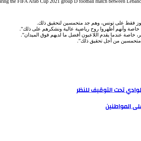
during the FIFA Arab Cup 2021 group D football match between Lebanon 
لفوز فقط على تونس، وهم جد متحمسين لتحقيق ذلك.
ا، خاصة وأنهم أظهروا روح رياضية عالية ونشكرهم على ذلك”.
، خاصة عندما يقدم اللاعبون أفضل ما لديهم فوق الميدان”.
جد متحمسين من أجل تحقيق ذلك”.
وادي تحت التوقيف للنظر
لى المواطنين