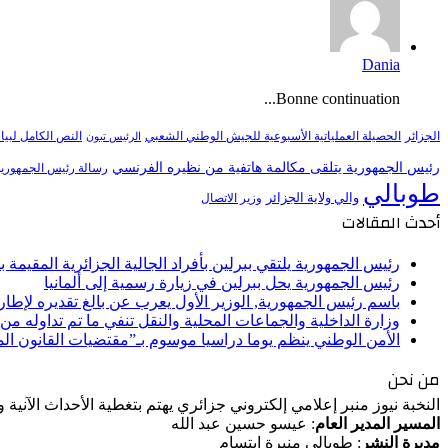
Dania
Bonne continuation...
النص الكامل لبيا
الجزائر
الحصيلة العملياتية الأسبوعية للجيش الوطني الشعبي
الرئيس تبون
رئيس الجمهورية يتلقى مكالمة هاتفية من نظيره الفرنسي
رسالة رئيس الجمهورية 
طوبالي
والي ولاية الجزائر
وزير الاتصال
أحدث المقالات
رئيس الجمهورية يلتقي ببرلين بأفراد الجالية الجزائرية المقيمة بأل
رئيس الجمهورية يحل ببرلين في زيارة رسمية إلى ألمانيا
باسم رئيس الجمهورية, الوزير الأول يعرب عن بالغ تقديره لإط
وزارة الداخلية والجماعات المحلية والنقل تنفي ما تم تداوله م
الأمن الوطني ينظم يوما دراسيا موسوم بـ”مقتضيات القانون ا
من نحن
النخبة نيوز منبر إعلامي إلكتروني جزائري يهتم بتغطية الأحداث الآنية
المسير المدير العام
: عيسو حسين عبد الله
مديرة النشر
: طوبالي منيرة ابتسام