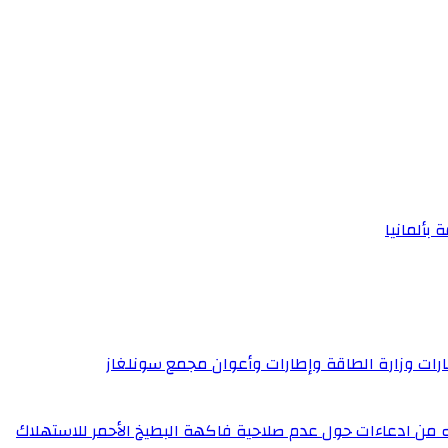
 بألمانيا
إطارات وزارة الطاقة وإطارات وأعوان مجمع سونلغاز
له من ادعاءات حول عدم صلاحية فاكهة البطيخ الأحمر للاستهلاك