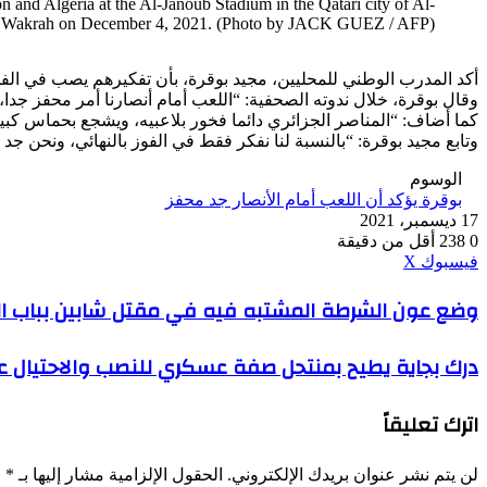
and Algeria at the Al-Janoub Stadium in the Qatari city of Al-
Wakrah on December 4, 2021. (Photo by JACK GUEZ / AFP)
أكد المدرب الوطني للمحليين، مجيد بوقرة، بأن تفكيرهم يصب في ا
وقال بوقرة، خلال ندوته الصحفية: “اللعب أمام أنصارنا أمر محفز جد
كما أضاف: “المناصر الجزائري دائما فخور بلاعبيه، ويشجع بحماس كبير
وتابع مجيد بوقرة: “بالنسبة لنا نفكر فقط في الفوز بالنهائي، ونحن 
الوسوم
بوقرة يؤكد أن اللعب أمام الأنصار جد محفز
17 ديسمبر، 2021
0
238
أقل من دقيقة
ڤايبر
طباعة
واتساب
ماسنجر
ماسنجر
بينتيريست
فيسبوك
‫X
وضع
وضع عون الشرطة المشتبه فيه في مقتل شابين بباب ال
عون
الشرطة
درك
درك بجاية يطيح بمنتحل صفة عسكري للنصب والاحتيال ع
المشتبه
بجاية
فيه
يطيح
في
اترك تعليقاً
بمنتحل
مقتل
صفة
شابين
عسكري
بباب
لن يتم نشر عنوان بريدك الإلكتروني.
الحقول الإلزامية مشار إليها بـ
*
للنصب