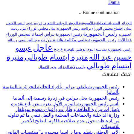
Dania
Bonne continuation...
النص الكامل
الجزائر
الحصيلة العملياتية الأسبوعية للجيش الوطني الشعبي
الرئيس تبون
لبيان اجتماع مجلس الوزراء برئاسة رئيس الجمهورية
بيان مجلس الوزراء
تبون
رئاسة
رئيس الجمهورية
رئيس الجمهورية يترأس اجتماعا لمجلس الوزراء
الجمهورية
رئيس الجمهورية يتلقى مكالمة هاتفية من نظيره الفرنسي
غدا الأحد
رسالة
عاجل
عيسو
ع.ح.ع
رئيس الجمهورية بمناسبة اليوم الوطني للهجرة
منيرة إبتسام طوبالي
منيرة
حسين عبد الله
ابتسام طوبالي
والي ولاية الجزائر
وزير الاتصال
أحدث المقالات
رئيس الجمهورية يلتقي ببرلين بأفراد الجالية الجزائرية المقيمة
بألمانيا
رئيس الجمهورية يحل ببرلين في زيارة رسمية إلى ألمانيا
باسم رئيس الجمهورية, الوزير الأول يعرب عن بالغ تقديره
لإطارات وزارة الطاقة وإطارات وأعوان مجمع سونلغاز
وزارة الداخلية والجماعات المحلية والنقل تنفي ما تم تداوله
من ادعاءات حول عدم صلاحية فاكهة البطيخ الأحمر
للاستهلاك
الأمن الوطني ينظم يوما دراسيا موسوم بـ”مقتضيات القانون