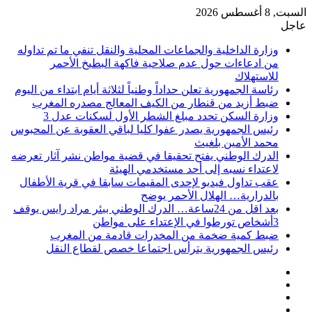
السبت, 8 أغسطس 2026
عاجل
وزارة الداخلية والجماعات المحلية والنقل تنفي ما تم تداوله
من ادعاءات حول عدم صلاحية فاكهة البطيخ الأحمر
للاستهلاك
رئاسة الجمهورية تعلن حداداً وطنياً لثلاثة أيام ابتداء من اليوم
ضبط أزيد من قنطار من الكيف المعالج مصدره المغرب
وزارة السكن تحدد مبلغ الشطر الأول لسكنات عدل 3
رئيس الجمهورية يصدر عفوا كليا لباقي العقوبة عن المحبوس
محمد الأمين بلغيث
الدرك الوطني يفتح تحقيقا في قضية مواطن نشر آثار تعرضه
لاعتداء نسبه إلى أحد مستخدمي الهيئة
عقب تداول فيديو لإحدى المقيمات سابقا في قرية الأطفال
بالدرارية… الهلال الأحمر يوضح
بعد اقل من 24ساعة… الدرك الوطني ببئر مراد رايس يوقف
3أشخاص تورطوا في الإعتداء على مواطن
ضبط كمية ضخمة من المخدرات قادمة من المغرب
رئيس الجمهورية يترأس اجتماعا خصص لقطاع النقل
فيسبوك
‫X
‫YouTube
انستقرام