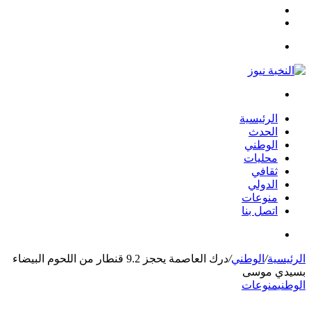
مقال
الوضع
عشوائي
المظلم
القائمة
بحث
عن
الرئيسية
الحدث
الوطني
محليات
ثقافي
الدولي
منوعات
اتصل بنا
بحث
عن
الرئيسية
/
الوطني
/
درك العاصمة يحجز 9.2 قنطار من اللحوم البيضاء
بسيدي موسى
الوطني
منوعات