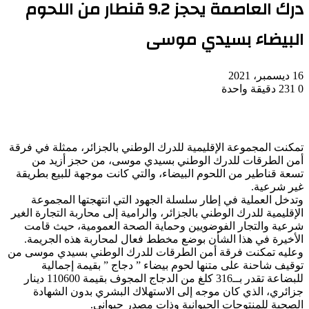
درك العاصمة يحجز 9.2 قنطار من اللحوم
البيضاء بسيدي موسى
16 ديسمبر، 2021
0
231
دقيقة واحدة
تمكنت المجموعة الإقليمية للدرك الوطني بالجزائر، ممثلة في فرقة
أمن الطرقات للدرك الوطني بسيدي موسى، من حجز أزيد من
تسعة قناطير من اللحوم البيضاء، والتي كانت موجهة للبيع بطريقة
غير شرعية.
وتدخل العملية في إطار سلسلة الجهود التي انتهجتها المجموعة
الإقليمية للدرك الوطني بالجزائر، والرامية إلى محاربة التجارة الغير
شرعية والتجار الفوضويين وحماية الصحة العمومية، حيث قامت
الأخيرة في هذا الشأن بوضع مخطط فعال لمحاربة هذه الجريمة.
وعليه تمكنت فرقة أمن الطرقات للدرك الوطني بسيدي موسى من
توقيف شاحنة على متنها لحوم بيضاء ” دجاج ” بقيمة إجمالية
للبضاعة تقدر بــ316 كلغ من الدجاج المجوف بقيمة 110600 دينار
جزائري، الذي كان موجه إلى الاستهلاك البشري بدون الشهادة
الصحية للمنتوجات الحيوانية وذات مصدر حيواني.