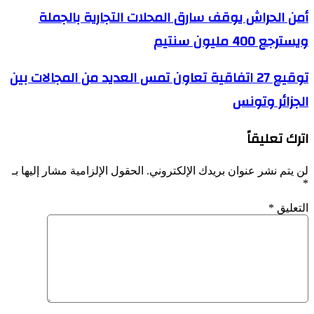
أمن
أمن الحراش يوقف سارق المحلات التجارية بالجملة
الحراش
ويسترجع 400 مليون سنتيم
يوقف
سارق
المحلات
توقيع
توقيع 27 اتفاقية تعاون تمس العديد من المجالات بين
التجارية
27
بالجملة
الجزائر وتونس
اتفاقية
ويسترجع
تعاون
400
تمس
مليون
اترك تعليقاً
العديد
سنتيم
من
المجالات
لن يتم نشر عنوان بريدك الإلكتروني.
الحقول الإلزامية مشار إليها بـ
بين
*
الجزائر
وتونس
التعليق
*