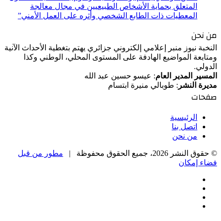
المتعلق بحماية الأشخاص الطبيعيين في مجال معالجة
المعطيات ذات الطابع الشخصي وأثره على العمل الأمني”
من نحن
النخبة نيوز منبر إعلامي إلكتروني جزائري يهتم بتغطية الأحداث الآنية
ومتابعة المواضيع الهادفة على المستوى المحلي، الوطني وكذا
الدولي.
المسير المدير العام
: عيسو حسين عبد الله
مديرة النشر
: طوبالي منيرة ابتسام
صفحات
الرئيسية
اتصل بنا
من نحن
© حقوق النشر 2026، جميع الحقوق محفوظة |
مطور من قبل
فضاء إمكان
فيسبوك
‫X
‫YouTube
انستقرام