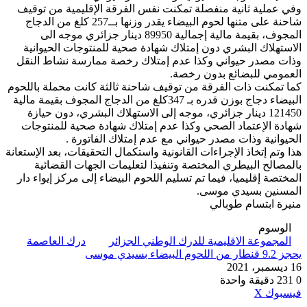
وفي عملية ثانية منفصلة تمكنت نفس الفرقة الإقليمية من توقيف
شاحنة على متنها لحوم البيضاء يقدر وزنها بــ257 كلغ من الدجاج
المجوف، بقيمة مالية إجمالية 89950 دينار جزائري موجه الى
الاستهلاك البشري دون إمتلاك شهادة صحية للمنتوجات الحيوانية
وذات مصدر حيواني وكذا عدم إمتلاك رخصة ممارسة نشاط النقل
العمومي للبضائع بدون رخصة.
كما تمكنت ذات الفرقة من توقيف شاحنة ثالثة كانت محملة باللحوم
البيضاء دجاج بوزن قدره بـ 347كلغ من الدجاج المجوف بقيمة مالية
121450 دينار جزائري، موجه إلى الاستهلاك البشري، دون حيازة
شهادة الإعتماد الصحي وكذا عدم إمتلاك شهادة صحية للمنتوجات
الحيوانية وذات مصدر حيواني مع عدم إمتلاك الفاتورة .
هذا وتم إتخاذ الإجراءات القانونية واستكمال التحقيقات، بعد الإستعانة
بالمصالح البيطري المختصة وتنفيذا لتعليمات الجهات القضائية
المختصة إقليميا، فيما تم تسليم اللحوم البيضاء إلى مركز إيواء دار
المسنين بسيدي موسى.
منيرة ابتسام طوبالي
الوسوم
المجموعة الاقليمية للدرك الوطني الجزائر
درك العاصمة
يحجز 9.2 قنطار من اللحوم البيضاء بسيدي موسى
16 ديسمبر، 2021
0
231
دقيقة واحدة
ڤايبر
طباعة
واتساب
ماسنجر
ماسنجر
بينتيريست
فيسبوك
‫X