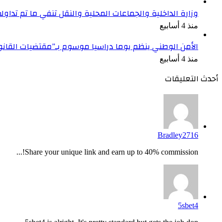
وزارة الداخلية والجماعات المحلية والنقل تنفي ما تم تداو
منذ 4 أسابيع
الأمن الوطني ينظم يوما دراسيا موسوم بـ”مقتضيات القان
منذ 4 أسابيع
أحدث التعليقات
Bradley2716
Share your unique link and earn up to 40% commission!...
5sbet4