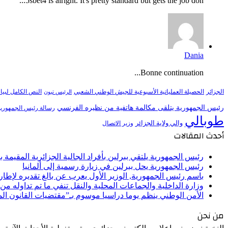
5sbet4 is alright. It's pretty standard but gets the job don...
Dania
Bonne continuation...
النص الكامل لبيا
الجزائر
الحصيلة العملياتية الأسبوعية للجيش الوطني الشعبي
الرئيس تبون
رئيس الجمهورية يتلقى مكالمة هاتفية من نظيره الفرنسي
رسالة رئيس الجمهورية 
طوبالي
والي ولاية الجزائر
وزير الاتصال
أحدث المقالات
رئيس الجمهورية يلتقي ببرلين بأفراد الجالية الجزائرية المقيمة بأل
رئيس الجمهورية يحل ببرلين في زيارة رسمية إلى ألمانيا
باسم رئيس الجمهورية, الوزير الأول يعرب عن بالغ تقديره لإط
وزارة الداخلية والجماعات المحلية والنقل تنفي ما تم تداوله م
الأمن الوطني ينظم يوما دراسيا موسوم بـ”مقتضيات القانون ا
من نحن