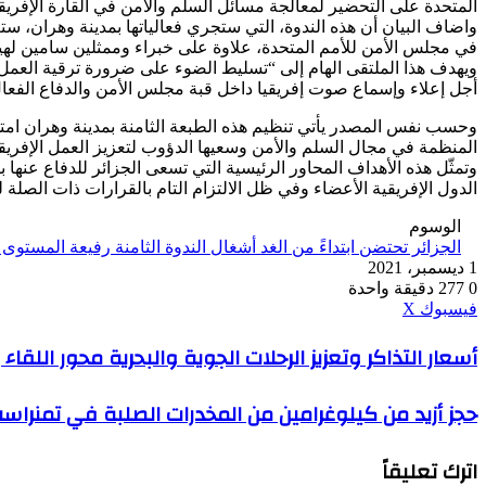
المتحدة على التحضير لمعالجة مسائل السلم والأمن في القارة الإفريقية
واضاف البيان أن هذه الندوة، التي ستجري فعالياتها بمدينة وهران، 
في مجلس الأمن للأمم المتحدة، علاوة على خبراء وممثلين سامين لهيئ
ويهدف هذا الملتقى الهام إلى “تسليط الضوء على ضرورة ترقية العمل ا
أجل إعلاء وإسماع صوت إفريقيا داخل قبة مجلس الأمن والدفاع الفعال
المنظمة في مجال السلم والأمن وسعيها الدؤوب لتعزيز العمل الإفري
الدول الإفريقية الأعضاء وفي ظل الالتزام التام بالقرارات ذات الصلة لل
الوسوم
الجزائر تحتضن ابتداءً من الغد أشغال الندوة الثامنة رفيعة المستوى
1 ديسمبر، 2021
0
277
دقيقة واحدة
ڤايبر
طباعة
واتساب
ماسنجر
ماسنجر
بينتيريست
فيسبوك
‫X
أسعار
أسعار التذاكر وتعزيز الرحلات الجوية والبحرية محور اللقاء
التذاكر
وتعزيز
حجز
حجز أزيد من كيلوغرامين من المخدرات الصلبة في تمنراس
الرحلات
أزيد
الجوية
من
والبحرية
اترك تعليقاً
كيلوغرامين
محور