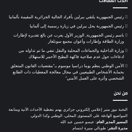
أحدث المقالات
رئيس الجمهورية يلتقي ببرلين بأفراد الجالية الجزائرية المقيمة بألمانيا
رئيس الجمهورية يحل ببرلين في زيارة رسمية إلى ألمانيا
باسم رئيس الجمهورية, الوزير الأول يعرب عن بالغ تقديره لإطارات
وزارة الطاقة وإطارات وأعوان مجمع سونلغاز
وزارة الداخلية والجماعات المحلية والنقل تنفي ما تم تداوله من
ادعاءات حول عدم صلاحية فاكهة البطيخ الأحمر للاستهلاك
الأمن الوطني ينظم يوما دراسيا موسوم بـ”مقتضيات القانون المتعلق
بحماية الأشخاص الطبيعيين في مجال معالجة المعطيات ذات الطابع
الشخصي وأثره على العمل الأمني”
من نحن
النخبة نيوز منبر إعلامي إلكتروني جزائري يهتم بتغطية الأحداث الآنية ومتابعة
المواضيع الهادفة على المستوى المحلي، الوطني وكذا الدولي.
المسير المدير العام
: عيسو حسين عبد الله
مديرة النشر
: طوبالي منيرة ابتسام