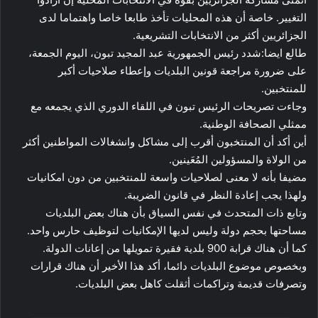
التغيير. خاصة أن هذه المحليات تأخذ طابعا خاصا واهتماما لدى
الجزائريين أكثر من الانتخابات التشريعية.
طالع ايضا:شدد رئيس الجمهورية عبد المجيد تبون، اليوم الجمعة،
على ضرورة مراجعة قونين البلديات وإعطاء صلاحيات أكبر
للمنتخبين.
وجاءت تصريحات الرئيس تبون في اللقاء الدوري الذي يجمعه مع
ممثلي الصحافة الوطنية.
أين أكد أن المنتخبون أقرب إلى مشاكل وانشغالات المواطنين أكثر
من الولاة والمسؤولين المُعَينين.
مضيفا بأنه لا معنى لصلاحيات واسعة للمنتخبين من دون امكانيات
ولهذا يجب إعادة النظر في قانون الضريبة.
وتابع ذات المتحدث في نفس السياق بأن هناك بعض البلديات
مساحتها بحجم دولة وليس لديها الإمكانيات لتوظيف حارس واحد.
كما أن هناك قرابة 900 بلدية فقيرة تمويلها من إعانات الدولة.
وبخصوص موضوع البلديات دائما، أكد هذا الأخير أن هناك قرارات
وتصرفات قديمة وتراكمات أثقلت كاهل بعض البلديات.