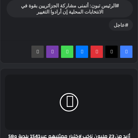
الرئيس تبون: أتمنى مشاركة الجزائريين بقوة في
الانتخابات المحلية إن أرادوا التغيير
عاجل
بينتيريست
ماسنجر
واتساب
ڤايبر
طباعة
أزيد
من
23
مليون
ناخب
لإختيار
ممثليهم
عبر1541
بلدية
أزيد من 23 مليون ناخب لإختيار ممثليهم عبر1541 بلدية و58
و58