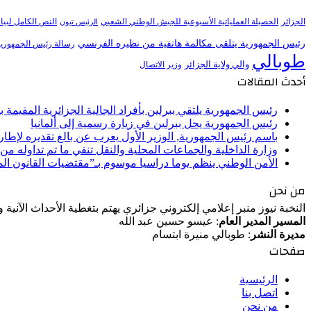
النص الكامل لبيا
الجزائر
الحصيلة العملياتية الأسبوعية للجيش الوطني الشعبي
الرئيس تبون
رئيس الجمهورية يتلقى مكالمة هاتفية من نظيره الفرنسي
رسالة رئيس الجمهورية 
طوبالي
والي ولاية الجزائر
وزير الاتصال
أحدث المقالات
رئيس الجمهورية يلتقي ببرلين بأفراد الجالية الجزائرية المقيمة بأل
رئيس الجمهورية يحل ببرلين في زيارة رسمية إلى ألمانيا
باسم رئيس الجمهورية, الوزير الأول يعرب عن بالغ تقديره لإط
وزارة الداخلية والجماعات المحلية والنقل تنفي ما تم تداوله م
الأمن الوطني ينظم يوما دراسيا موسوم بـ”مقتضيات القانون ا
من نحن
النخبة نيوز منبر إعلامي إلكتروني جزائري يهتم بتغطية الأحداث الآنية
المسير المدير العام
: عيسو حسين عبد الله
مديرة النشر
: طوبالي منيرة ابتسام
صفحات
الرئيسية
اتصل بنا
من نحن