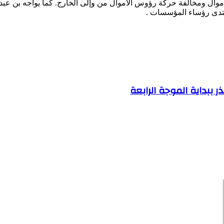
 الأموال ومخالفة حركة رؤوس الأموال من وإلى الخارج. كما يواجه بن عب
منتدى رؤساء المؤسسات .
ر ببداية الموجة الرابعة