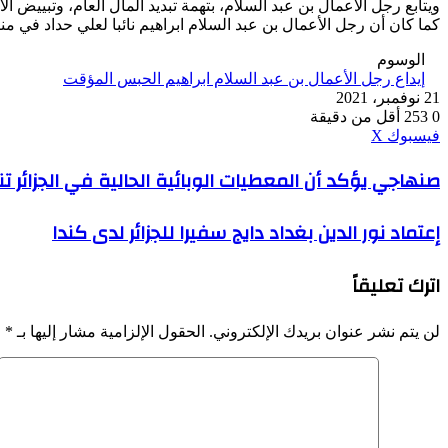
ويتابع رجل الأعمال بن عبد السلام، بتهمة تبديد المال العام، وتبييض
كما كان أن رجل الأعمال بن عبد السلام ابراهيم نائبا لعلي حداد في 
الوسوم
إيداع رجل الأعمال بن عبد السلام ابراهيم الحبس المؤقت
21 نوفمبر، 2021
0
253
أقل من دقيقة
ڤايبر
طباعة
واتساب
ماسنجر
ماسنجر
بينتيريست
فيسبوك
‫X
صنهاجي
صنهاجي يؤكد أن المعطيات الوبائية الحالية في الجزائر تنذ
يؤكد
أن
إعتماد
إعتماد نور الدين بغداد دايج سفيرا للجزائر لدى كندا
المعطيات
نور
الوبائية
الدين
الحالية
اترك تعليقاً
بغداد
في
دايج
الجزائر
سفيرا
تنذر
لن يتم نشر عنوان بريدك الإلكتروني.
الحقول الإلزامية مشار إليها بـ
*
للجزائر
ببداية
لدى
الموجة
كندا
الرابعة