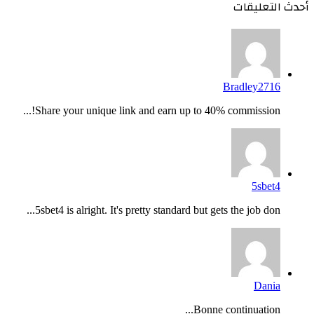
أحدث التعليقات
Bradley2716
Share your unique link and earn up to 40% commission!...
5sbet4
5sbet4 is alright. It's pretty standard but gets the job don...
Dania
Bonne continuation...